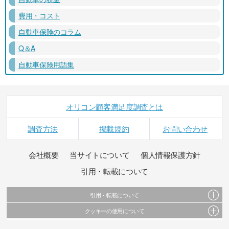
費用・コスト
自動車保険のコラム
Q＆A
自動車保険用語集
オリコン顧客満足度調査とは
調査方法
掲載規約
お問い合わせ
会社概要
当サイトについて
個人情報保護方針
引用・転載について
引用・転載について
クッキーの使用について
当サイトで公開されている情報（文字、写真、イラスト、画像データ等）及びこれらの配
置・編集および構造などについての著作権は株式会社oricon MEに帰属しております。
このサイトでは Cookie を使用して、ユーザーに合わせたコンテンツや広告の表示、ソーシャ