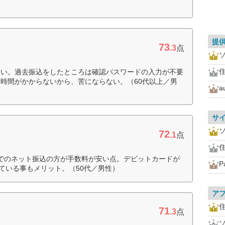
提
73
.3
点
住
ない。過去振込をしたところは確認パスワードの入力が不要
時間がかからないから、苦にならない。（60代以上／男
サ
72
.1
点
住
銀行でのネット振込の方が手数料が安い点。デビットカードが
P
えている事もメリット。（50代／男性）
ア
住
71
.3
点