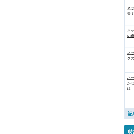
ネ
夫？
ネ
の
ネ
ク
ネッ
か
は
記
特