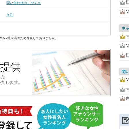
住
問い合わせのしやすさ
女性
キ
業が2社未満のため発表しておりません。
住
問
住