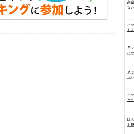
高
な
ネ
トを
ネ
ネッ
ネ
流
ネッ
と
ほん
ト