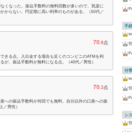
がなくなった。振込手数料の無料回数が多いので、気楽に
P
かからない。円定期に高い利率のものがある。（50代／
手
70
.9
点
住
P
できる点。入出金する場合も近くのコンビニのATMを利
るが、振込手数料が無料になる点。（40代／男性）
付
70
.3
点
住
P
口座への振込手数料が何回でも無料。自分以外の口座への振
以上／男性）
シ
住