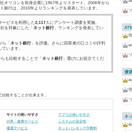
オリコンを前身企業に1967年よりスタート。2006年から
ト銀行は、2010年よりランキングを発表しています。
サービスを利用した
2,117
人にアンケート調査を実施。
AT
8
社を対象にした「
ネット銀行
」ランキングを発表してい
住
から「
ネット銀行
」を評価。さらに回答者の口コミや評判
しています。
からも比較することで「
ネット銀行
」選びにお役立てくだ
優
住
て比較することが出来ます。
サイトの使いやすさ
アプリの使いやすさ
ネ
付帯・連携サービス
システムの安定性
優遇サービス
ネットバンキング手数料