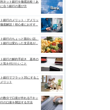
金利ネット銀行を徹底比較！あ
たに合う銀行の選び方
ット銀行のメリット・デメリッ
徹底解説！初心者におすす...
ット銀行のちょっと面白い話。
ト銀行は変わった支店名が...
ット銀行の解約手続き 基本の
れと気を付けたいこと
ト銀行でフラット35にするこ
のメリット
の数分で口座が作れる!?ネッ
銀行の口座を開設する方法