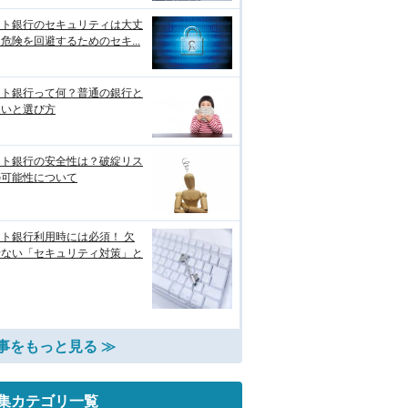
ット銀行のセキュリティは大丈
危険を回避するためのセキ...
ット銀行って何？普通の銀行と
違いと選び方
ット銀行の安全性は？破綻リス
の可能性について
ト銀行利用時には必須！ 欠
せない「セキュリティ対策」と
事をもっと見る ≫
集カテゴリ一覧