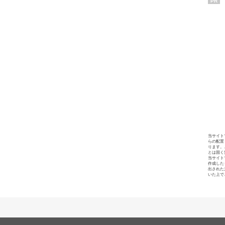
PR
当サイト
らの配置
ります。
とは固く
当サイト
作成した
出された
いた上で