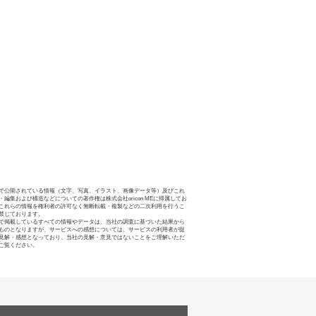
で公開されている情報（文字、写真、イラスト、画像データ等）及びこれ
・編集および構造などについての著作権は株式会社oricon MEに帰属してお
これらの情報を権利者の許可なく無断転載・複製などの二次利用を行うこ
禁じております。
で掲載しているすべての情報やデータは、当社の調査に基づいた結果から
ものとなりますが、サービスへの感想については、サービスの利用者が提
見解・感想となっており、当社の見解・意見ではないことをご理解いただ
ご覧ください。