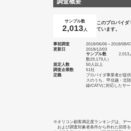
調査概要
サンプル数
このプロバイダ
2,013
ています。
人
事前調査
2018/06/06～2018/08/0
更新日
2018/12/03
サンプル数
2,0
数29,179人）
規定人数
50人以上
調査企業数
51社
定義
プロバイダ事業者が提供
スのうち、甲信越・北陸
線/CATVに対応したサ
※オリコン顧客満足度ランキングは、デー
および調査対象者条件から外れた回答を