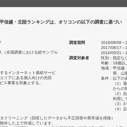
 甲信越・北陸ランキングは、オリコンの以下の調査に基づい
7
調査期間
2018/08/08～2
2017/08/17～2
13人（全国調査における総サンプル
2016/09/21～2
調査対象者
性別：指定な
年齢：18歳以
地域：甲信越
するインターネット接続サービ
県、山
エリアにある個人向けの光回
条件：以下の
ービス事業を対象とする。
（1）
からの
（2）
利用し
（3）
（4）
タクリーニング（回収したデータから不正回答や異常値を排除）
除外した上で作成しています。