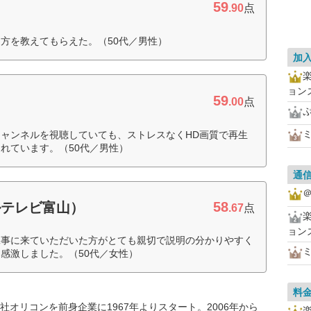
59
.90
点
方を教えてもらえた。（50代／男性）
加
ョン
59
）
.00
点
ャンネルを視聴していても、ストレスなくHD画質で再生
れています。（50代／男性）
通
＠
58
ルテレビ富山）
.67
点
ョン
工事に来ていただいた方がとても親切で説明の分かりやすく
感激しました。（50代／女性）
料
オリコンを前身企業に1967年よりスタート。2006年から