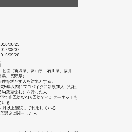
018/08/23
017/09/07
016/09/28
し
上
・北陸（新潟県、富山県、石川県、福井
梨県、長野県）
条件を満たす人を対象とする。
過去5年以内にプロバイダに新規加入（他社
契約変更含む）を行った人
自宅で光回線/CATV回線でインターネットを
ている
3ヶ月以上継続して利用している
企業選定に関与した人