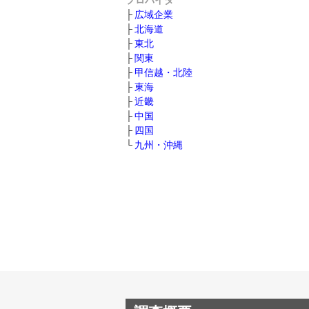
プロバイダ
広域企業
北海道
東北
関東
甲信越・北陸
東海
近畿
中国
四国
九州・沖縄