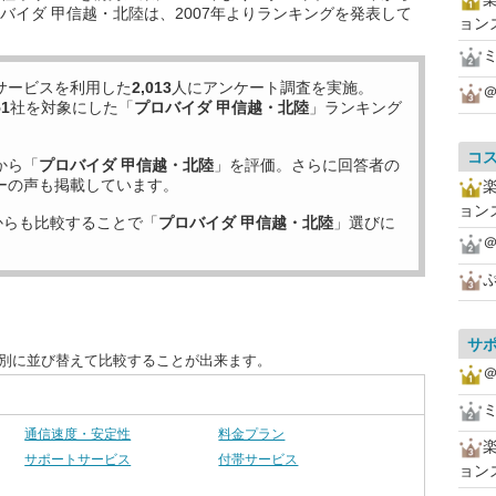
バイダ 甲信越・北陸は、2007年よりランキングを発表して
ョン
サービスを利用した
2,013
人にアンケート調査を実施。
＠
51
社を対象にした「
プロバイダ 甲信越・北陸
」ランキング
コ
から「
プロバイダ 甲信越・北陸
」を評価。さらに回答者の
ーの声も掲載しています。
ョン
からも比較することで「
プロバイダ 甲信越・北陸
」選びに
＠
サ
目別に並び替えて比較することが出来ます。
＠
通信速度・安定性
料金プラン
サポートサービス
付帯サービス
ョン