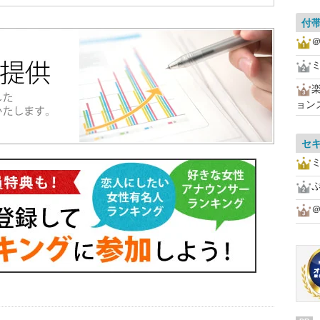
付
＠
ョン
セ
＠