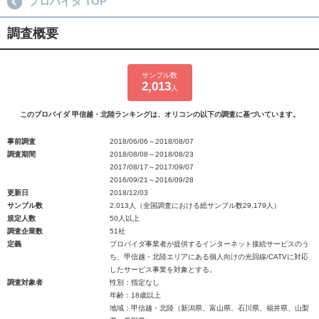
プロバイダ TOP
調査概要
サンプル数
2,013
人
このプロバイダ 甲信越・北陸ランキングは、オリコンの以下の調査に基づいています。
事前調査
2018/06/06～2018/08/07
調査期間
2018/08/08～2018/08/23
2017/08/17～2017/09/07
2016/09/21～2016/09/28
更新日
2018/12/03
サンプル数
2,013人（全国調査における総サンプル数29,179人）
規定人数
50人以上
調査企業数
51社
定義
プロバイダ事業者が提供するインターネット接続サービスのう
ち、甲信越・北陸エリアにある個人向けの光回線/CATVに対応
したサービス事業を対象とする。
調査対象者
性別：指定なし
年齢：18歳以上
地域：甲信越・北陸（新潟県、富山県、石川県、福井県、山梨