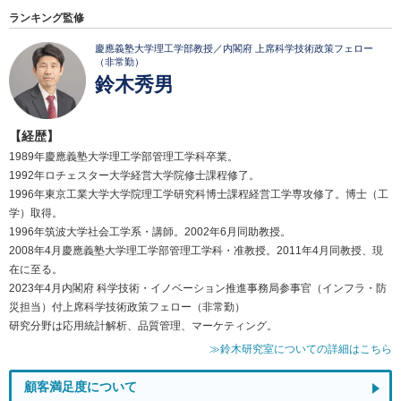
ランキング監修
慶應義塾大学理工学部教授／内閣府 上席科学技術政策フェロー
（非常勤）
鈴木秀男
【経歴】
1989年慶應義塾大学理工学部管理工学科卒業。
1992年ロチェスター大学経営大学院修士課程修了。
1996年東京工業大学大学院理工学研究科博士課程経営工学専攻修了。博士（工
学）取得。
1996年筑波大学社会工学系・講師。2002年6月同助教授。
2008年4月慶應義塾大学理工学部管理工学科・准教授。2011年4月同教授、現
在に至る。
2023年4月内閣府 科学技術・イノベーション推進事務局参事官（インフラ・防
災担当）付上席科学技術政策フェロー（非常勤）
研究分野は応用統計解析、品質管理、マーケティング。
≫鈴木研究室についての詳細はこちら
顧客満足度について