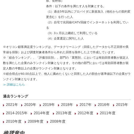
県、長野県）
条件：以下の条件を満たす人を対象とする。
（1）過去5年以内にプロバイダに新規加入（他社からの契約変
更含む）を行った人
（2）自宅で光回線/CATV回線でインターネットを利用してい
る
（3）3ヶ月以上継続して利用している
（4）企業選定に関与した人
※オリコン顧客満足度ランキングは、データクリーニング（回収したデータから不正回答や異
常値を排除）および調査対象者条件から外れた回答を除外した上で作成しています。
※「総合ランキング」、「評価項目別」、部門の「業態別」においては有効回答者数が規定人
数を満たした企業のみランクイン対象となります。その他の部門においては有効回答者数が規
定人数の半数以上の企業がランクイン対象となります。
※総合得点が60.00点以上で、他人に薦めたくないと回答した人の割合が基準値以下の企業がラ
ンクイン対象となります。
≫ 詳細はこちら
過去ランキング
2021年
2020年
2019年
2018年
2017年
2016年
2015年
2014-2015年
2014年度
2013年度
2012年度
2011年度
2010年度
2009年度
2008年度
推奨意向