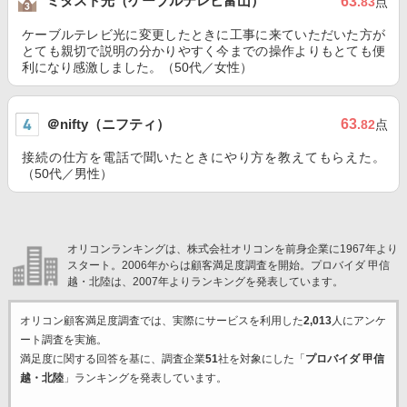
ミタスト光（ケーブルテレビ富山）
63
.83
点
ケーブルテレビ光に変更したときに工事に来ていただいた方が
とても親切で説明の分かりやすく今までの操作よりもとても便
利になり感激しました。（50代／女性）
＠nifty（ニフティ）
63
.82
点
接続の仕方を電話で聞いたときにやり方を教えてもらえた。
（50代／男性）
オリコンランキングは、株式会社オリコンを前身企業に1967年より
スタート。2006年からは顧客満足度調査を開始。プロバイダ 甲信
越・北陸は、2007年よりランキングを発表しています。
オリコン顧客満足度調査では、実際にサービスを利用した
2,013
人にアンケ
ート調査を実施。
満足度に関する回答を基に、調査企業
51
社を対象にした「
プロバイダ 甲信
越・北陸
」ランキングを発表しています。