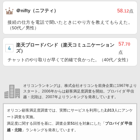
＠nifty（ニフティ）
58
.12
点
接続の仕方を電話で聞いたときにやり方を教えてもらえた。
（50代／男性）
57
.70
楽天ブロードバンド（楽天コミュニケーション
ズ）
点
チャットのやり取りが早くて的確で良かった。（40代／女性）
オリコンランキングは、株式会社オリコンを前身企業に1967年より
スタート。2006年からは顧客満足度調査を開始。プロバイダ 甲信
越・北陸は、2007年よりランキングを発表しています。
オリコン顧客満足度調査では、実際にサービスを利用した
2,013
人にアンケ
ート調査を実施。
満足度に関する回答を基に、調査企業
51
社を対象にした「
プロバイダ 甲信
越・北陸
」ランキングを発表しています。