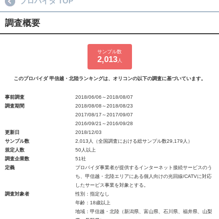
プロバイダ TOP
調査概要
サンプル数
2,013
人
このプロバイダ 甲信越・北陸ランキングは、オリコンの以下の調査に基づいています。
事前調査
2018/06/06～2018/08/07
調査期間
2018/08/08～2018/08/23
2017/08/17～2017/09/07
2016/09/21～2016/09/28
更新日
2018/12/03
サンプル数
2,013人（全国調査における総サンプル数29,179人）
規定人数
50人以上
調査企業数
51社
定義
プロバイダ事業者が提供するインターネット接続サービスのう
ち、甲信越・北陸エリアにある個人向けの光回線/CATVに対応
したサービス事業を対象とする。
調査対象者
性別：指定なし
年齢：18歳以上
地域：甲信越・北陸（新潟県、富山県、石川県、福井県、山梨