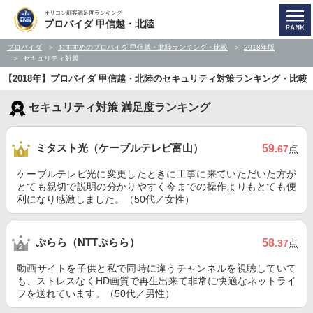
オリコン顧客満足度ランキング
プロバイダ 甲信越・北陸
プロバイダ
おすすめのプロバイダ 甲信越・北陸ランキング・比較
2018年版
セキュリティ対策
【2018年】プロバイダ 甲信越・北陸のセキュリティ対策ランキング・比較
セキュリティ対策 満足度ランキング
ミタスト光（ケーブルテレビ富山）
59
.67
点
ケーブルテレビ光に変更したときに工事に来ていただいた方が
とても親切で説明の分かりやすく今までの操作よりもとても便
利になり感激しました。（50代／女性）
ぷらら（NTTぷらら）
58
.37
点
動画サイトを子供と私で同時に違うチャンネルを視聴していて
も、ストレスなくHD画質で再生出来て非常に快適なネットライ
フを送れています。（50代／男性）