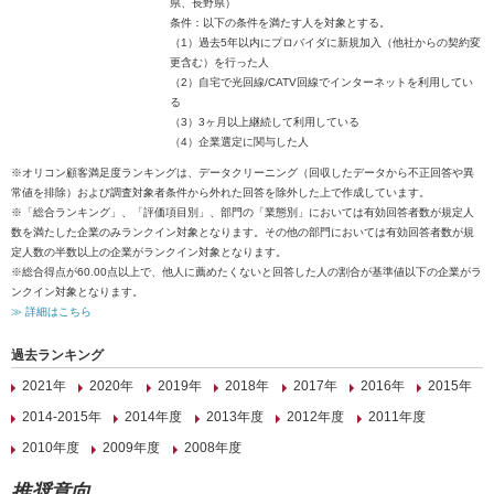
県、長野県）
条件：以下の条件を満たす人を対象とする。
（1）過去5年以内にプロバイダに新規加入（他社からの契約変
更含む）を行った人
（2）自宅で光回線/CATV回線でインターネットを利用してい
る
（3）3ヶ月以上継続して利用している
（4）企業選定に関与した人
※オリコン顧客満足度ランキングは、データクリーニング（回収したデータから不正回答や異
常値を排除）および調査対象者条件から外れた回答を除外した上で作成しています。
※「総合ランキング」、「評価項目別」、部門の「業態別」においては有効回答者数が規定人
数を満たした企業のみランクイン対象となります。その他の部門においては有効回答者数が規
定人数の半数以上の企業がランクイン対象となります。
※総合得点が60.00点以上で、他人に薦めたくないと回答した人の割合が基準値以下の企業がラ
ンクイン対象となります。
≫ 詳細はこちら
過去ランキング
2021年
2020年
2019年
2018年
2017年
2016年
2015年
2014-2015年
2014年度
2013年度
2012年度
2011年度
2010年度
2009年度
2008年度
推奨意向