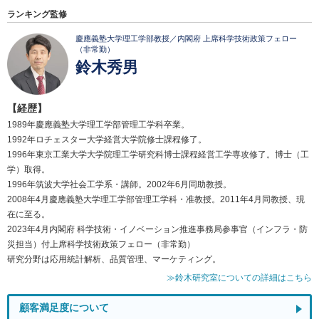
ランキング監修
慶應義塾大学理工学部教授／内閣府 上席科学技術政策フェロー
（非常勤）
鈴木秀男
【経歴】
1989年慶應義塾大学理工学部管理工学科卒業。
1992年ロチェスター大学経営大学院修士課程修了。
1996年東京工業大学大学院理工学研究科博士課程経営工学専攻修了。博士（工
学）取得。
1996年筑波大学社会工学系・講師。2002年6月同助教授。
2008年4月慶應義塾大学理工学部管理工学科・准教授。2011年4月同教授、現
在に至る。
2023年4月内閣府 科学技術・イノベーション推進事務局参事官（インフラ・防
災担当）付上席科学技術政策フェロー（非常勤）
研究分野は応用統計解析、品質管理、マーケティング。
≫鈴木研究室についての詳細はこちら
顧客満足度について