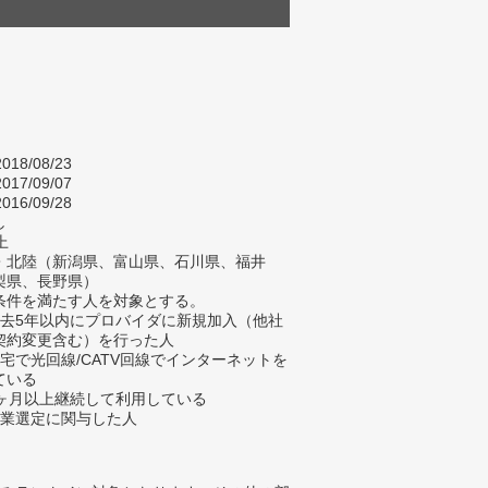
018/08/23
017/09/07
016/09/28
し
上
・北陸（新潟県、富山県、石川県、福井
梨県、長野県）
条件を満たす人を対象とする。
過去5年以内にプロバイダに新規加入（他社
契約変更含む）を行った人
自宅で光回線/CATV回線でインターネットを
ている
3ヶ月以上継続して利用している
企業選定に関与した人