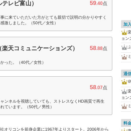
59
ルテレビ富山）
.40
点
工事に来ていただいた方がとても親切で説明の分かりやすく
感激しました。（50代／女性）
加
ョン
58
（楽天コミュニケーションズ）
.88
点
かった。（40代／女性）
通
＠
58
.07
点
ョン
ャンネルを視聴していても、ストレスなくHD画質で再生
れています。（50代／男性）
料
オリコンを前身企業に1967年よりスタート。2006年から