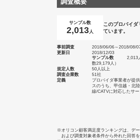
調査概要
サンプル数
このプロバイダ
2,013
ています。
人
事前調査
2018/06/06～2018/08/0
更新日
2018/12/03
サンプル数
2,0
数29,179人）
規定人数
50人以上
調査企業数
51社
定義
プロバイダ事業者が提供
スのうち、甲信越・北陸
線/CATVに対応したサ
※オリコン顧客満足度ランキングは、デー
および調査対象者条件から外れた回答を