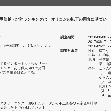
 甲信越・北陸ランキングは、オリコンの以下の調査に基づい
7
調査期間
2018/08/08～2
2017/08/17～2
13人（全国調査における総サンプル
2016/09/21～2
調査対象者
性別：指定な
年齢：18歳以
地域：甲信越
するインターネット接続サービ
県、山
エリアにある個人向けの光回
条件：以下の
ービス事業を対象とする。
（1）
からの
（2）
利用し
（3）
（4）
タクリーニング（回収したデータから不正回答や異常値を排除）
除外した上で作成しています。