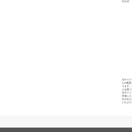
PR
当サイト
らの配置
ります。
とは固く
当サイト
作成した
出された
いた上で