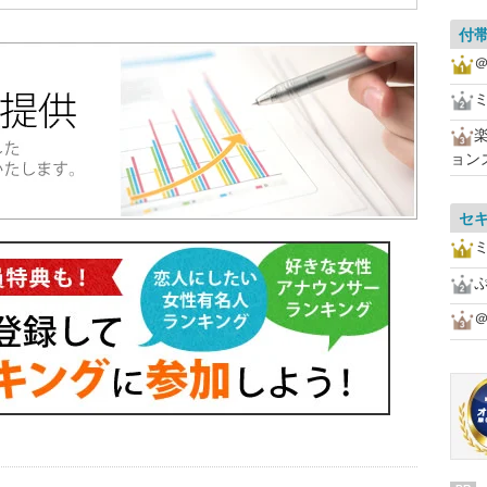
付
＠
ョン
セ
＠