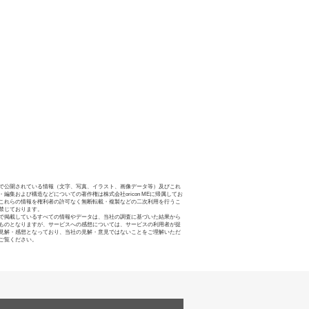
で公開されている情報（文字、写真、イラスト、画像データ等）及びこれ
・編集および構造などについての著作権は株式会社oricon MEに帰属してお
これらの情報を権利者の許可なく無断転載・複製などの二次利用を行うこ
禁じております。
で掲載しているすべての情報やデータは、当社の調査に基づいた結果から
ものとなりますが、サービスへの感想については、サービスの利用者が提
見解・感想となっており、当社の見解・意見ではないことをご理解いただ
ご覧ください。