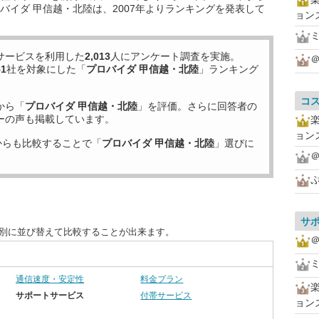
バイダ 甲信越・北陸は、2007年よりランキングを発表して
ョン
サービスを利用した
2,013
人にアンケート調査を実施。
＠
51
社を対象にした「
プロバイダ 甲信越・北陸
」ランキング
コ
から「
プロバイダ 甲信越・北陸
」を評価。さらに回答者の
ーの声も掲載しています。
ョン
からも比較することで「
プロバイダ 甲信越・北陸
」選びに
＠
サ
目別に並び替えて比較することが出来ます。
＠
通信速度・安定性
料金プラン
サポートサービス
付帯サービス
ョン