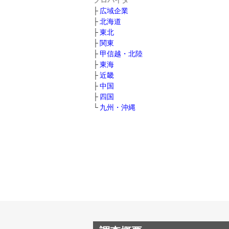
プロバイダ
広域企業
北海道
東北
関東
甲信越・北陸
東海
近畿
中国
四国
九州・沖縄