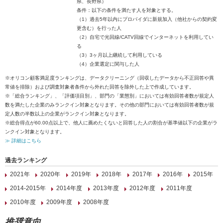
県、長野県）
条件：以下の条件を満たす人を対象とする。
（1）過去5年以内にプロバイダに新規加入（他社からの契約変
更含む）を行った人
（2）自宅で光回線/CATV回線でインターネットを利用してい
る
（3）3ヶ月以上継続して利用している
（4）企業選定に関与した人
※オリコン顧客満足度ランキングは、データクリーニング（回収したデータから不正回答や異
常値を排除）および調査対象者条件から外れた回答を除外した上で作成しています。
※「総合ランキング」、「評価項目別」、部門の「業態別」においては有効回答者数が規定人
数を満たした企業のみランクイン対象となります。その他の部門においては有効回答者数が規
定人数の半数以上の企業がランクイン対象となります。
※総合得点が60.00点以上で、他人に薦めたくないと回答した人の割合が基準値以下の企業がラ
ンクイン対象となります。
≫ 詳細はこちら
過去ランキング
2021年
2020年
2019年
2018年
2017年
2016年
2015年
2014-2015年
2014年度
2013年度
2012年度
2011年度
2010年度
2009年度
2008年度
推奨意向