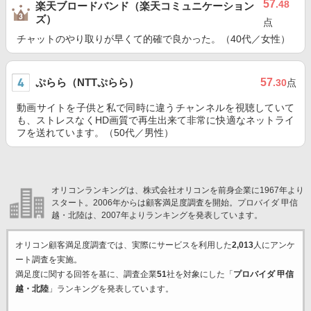
57
.48
楽天ブロードバンド（楽天コミュニケーション
ズ）
点
チャットのやり取りが早くて的確で良かった。（40代／女性）
ぷらら（NTTぷらら）
57
.30
点
動画サイトを子供と私で同時に違うチャンネルを視聴していて
も、ストレスなくHD画質で再生出来て非常に快適なネットライ
フを送れています。（50代／男性）
オリコンランキングは、株式会社オリコンを前身企業に1967年より
スタート。2006年からは顧客満足度調査を開始。プロバイダ 甲信
越・北陸は、2007年よりランキングを発表しています。
オリコン顧客満足度調査では、実際にサービスを利用した
2,013
人にアンケ
ート調査を実施。
満足度に関する回答を基に、調査企業
51
社を対象にした「
プロバイダ 甲信
越・北陸
」ランキングを発表しています。