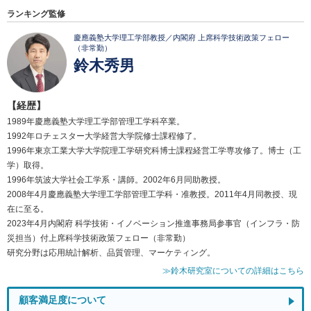
ランキング監修
慶應義塾大学理工学部教授／内閣府 上席科学技術政策フェロー
（非常勤）
鈴木秀男
【経歴】
1989年慶應義塾大学理工学部管理工学科卒業。
1992年ロチェスター大学経営大学院修士課程修了。
1996年東京工業大学大学院理工学研究科博士課程経営工学専攻修了。博士（工
学）取得。
1996年筑波大学社会工学系・講師。2002年6月同助教授。
2008年4月慶應義塾大学理工学部管理工学科・准教授。2011年4月同教授、現
在に至る。
2023年4月内閣府 科学技術・イノベーション推進事務局参事官（インフラ・防
災担当）付上席科学技術政策フェロー（非常勤）
研究分野は応用統計解析、品質管理、マーケティング。
≫鈴木研究室についての詳細はこちら
顧客満足度について