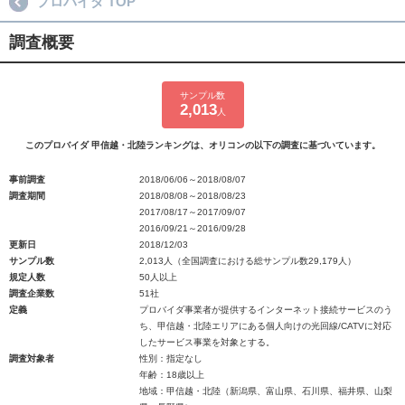
プロバイダ TOP
調査概要
サンプル数
2,013
人
このプロバイダ 甲信越・北陸ランキングは、オリコンの以下の調査に基づいています。
事前調査
2018/06/06～2018/08/07
調査期間
2018/08/08～2018/08/23
2017/08/17～2017/09/07
2016/09/21～2016/09/28
更新日
2018/12/03
サンプル数
2,013人（全国調査における総サンプル数29,179人）
規定人数
50人以上
調査企業数
51社
定義
プロバイダ事業者が提供するインターネット接続サービスのう
ち、甲信越・北陸エリアにある個人向けの光回線/CATVに対応
したサービス事業を対象とする。
調査対象者
性別：指定なし
年齢：18歳以上
地域：甲信越・北陸（新潟県、富山県、石川県、福井県、山梨