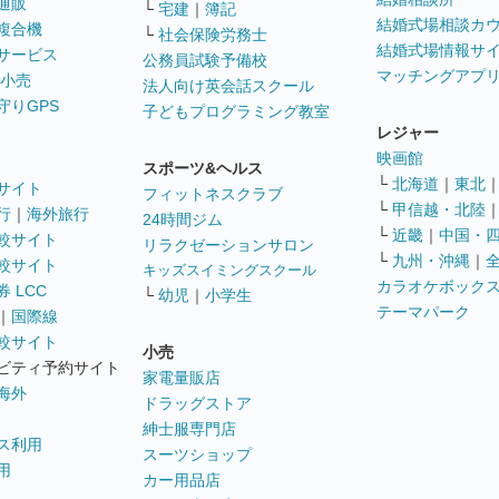
通販
└
宅建
｜
簿記
結婚式場相談カ
複合機
└
社会保険労務士
結婚式場情報サ
サービス
公務員試験予備校
マッチングアプ
 小売
法人向け英会話スクール
守りGPS
子どもプログラミング教室
レジャー
映画館
スポーツ&ヘルス
└
北海道
｜
東北
サイト
フィットネスクラブ
└
甲信越・北陸
行
｜
海外旅行
24時間ジム
└
近畿
｜
中国・
較サイト
リラクゼーションサロン
└
九州・沖縄
｜
較サイト
キッズスイミングスクール
カラオケボック
 LCC
└
幼児
｜
小学生
テーマパーク
｜
国際線
較サイト
小売
ビティ予約サイト
家電量販店
海外
ドラッグストア
紳士服専門店
ス利用
スーツショップ
用
カー用品店