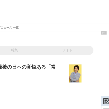
ニュース 一覧
PR
特集
フォト
最後の日への覚悟ある「常