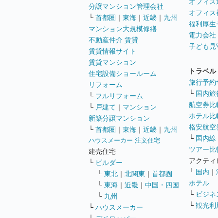
オフィス
分譲マンション管理会社
オフィス
└
首都圏
｜
東海
｜
近畿
｜
九州
福利厚生
マンション大規模修繕
電力会社
不動産仲介 賃貸
子ども見
賃貸情報サイト
賃貸マンション
トラベル
住宅設備ショールーム
旅行予約
リフォーム
└
国内旅
└
フルリフォーム
航空券比
└
戸建て
｜
マンション
ホテル比
新築分譲マンション
格安航空券
└
首都圏
｜
東海
｜
近畿
｜
九州
└
国内線
ハウスメーカー 注文住宅
ツアー比
建売住宅
アクティ
└
ビルダー
└
国内
｜
└
東北
｜
北関東
｜
首都圏
ホテル
└
東海
｜
近畿
｜
中国・四国
└
ビジネ
└
九州
└
観光利
└
ハウスメーカー