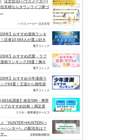
注文住宅(ハウスメーカー)
一括見積ならタウンライフ家づ
..
ハウスメーカー 注文住宅
026年】おすすめ漫画ランキ
！読者10,564人が選ぶ好き
電子コミック
026年】おすすめ恋愛・ラブ
漫画ランキング29選！胸キ
電子コミック
026年】おすすめ少年漫画ラ
ング64選！王道から個性派
電子コミック
0,883名調査】格安SIM・携帯
ャリアおすすめ比較｜満足度
スマホ・携帯通信サービス
メ「HUNTER×HUNTER(ハ
ーハンター)」の配信先は？
...
定額制動画配信