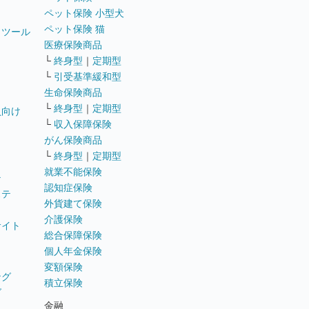
ペット保険 小型犬
ペット保険 猫
トツール
医療保険商品
└
終身型
｜
定期型
└
引受基準緩和型
生命保険商品
└
終身型
｜
定期型
員向け
└
収入保障保険
がん保険商品
└
終身型
｜
定期型
就業不能保険
テ
認知症保険
ステ
外貨建て保険
介護保険
サイト
総合保障保険
個人年金保険
変額保険
ング
積立保険
グ
金融