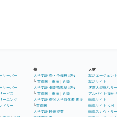
塾
人材
ーサーバー
大学受験 塾・予備校 現役
就活エージェン
└
首都圏
｜
東海
｜
近畿
就活サイト
ーサーバー
大学受験 個別指導塾 現役
逆求人型就活サ
サービス
└
首都圏
｜
東海
｜
近畿
アルバイト情報
リーニング
大学受験 難関大学特化型 現役
転職サイト
ンドリー
└
首都圏
転職サイト 女性
大学受験 映像授業
転職スカウトサ