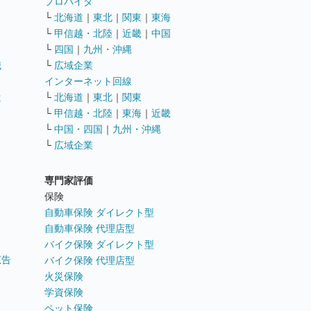
ト
プロバイダ
└
北海道
｜
東北
｜
関東
｜
東海
└
甲信越・北陸
｜
近畿
｜
中国
└
四国
｜
九州・沖縄
職
└
広域企業
インターネット回線
遣
└
北海道
｜
東北
｜
関東
└
甲信越・北陸
｜
東海
｜
近畿
ス
└
中国・四国
｜
九州・沖縄
└
広域企業
専門家評価
ト
保険
自動車保険 ダイレクト型
自動車保険 代理店型
バイク保険 ダイレクト型
広告
バイク保険 代理店型
火災保険
学資保険
ペット保険