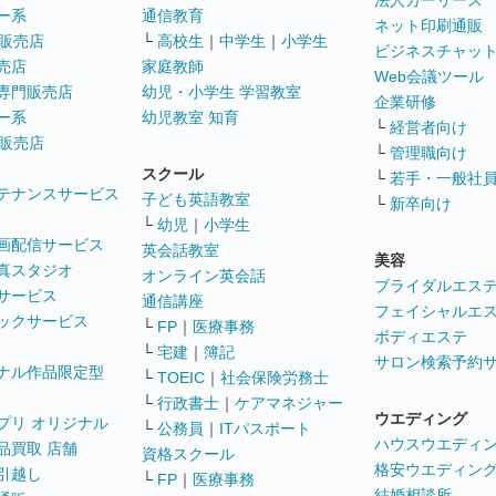
法人カーリース
ー系
通信教育
ネット印刷通販
販売店
└
高校生
｜
中学生
｜
小学生
ビジネスチャッ
売店
家庭教師
Web会議ツール
専門販売店
幼児・小学生 学習教室
企業研修
ー系
幼児教室 知育
└
経営者向け
販売店
└
管理職向け
スクール
└
若手・一般社
テナンスサービス
子ども英語教室
└
新卒向け
└
幼児
｜
小学生
画配信サービス
英会話教室
美容
真スタジオ
オンライン英会話
ブライダルエス
サービス
通信講座
フェイシャルエ
ックサービス
└
FP
｜
医療事務
ボディエステ
└
宅建
｜
簿記
サロン検索予約
ナル作品限定型
└
TOEIC
｜
社会保険労務士
└
行政書士
｜
ケアマネジャー
ウエディング
プリ オリジナル
└
公務員
｜
ITパスポート
ハウスウエディ
品買取 店舗
資格スクール
格安ウエディン
引越し
└
FP
｜
医療事務
結婚相談所