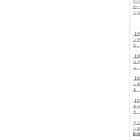
の
くり.
【2
ング
な...
【2
コメ
ュ...
【2
ンキ
ま...
【1
キ
ラ...
アニ
ンタ
動画サ