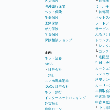
火災保険
└
首都圏
海外旅行保険
ミールキ
ペット保険
└
首都圏
生命保険
ネットス
医療保険
フードデ
がん保険
サービス
学資保険
ふるさと
保険相談ショップ
トランク
└
レンタ
└
コンテ
金融
└
宅配型
ネット証券
引越し会
NISA
カーシェ
└
証券会社
レンタカ
└
銀行
格安レン
スマホ専業証券
カーリー
iDeCo 証券会社
車買取会
ネット銀行
中古車情
インターネットバンキング
中古車販
外貨預金
└
中古車
住宅ローン