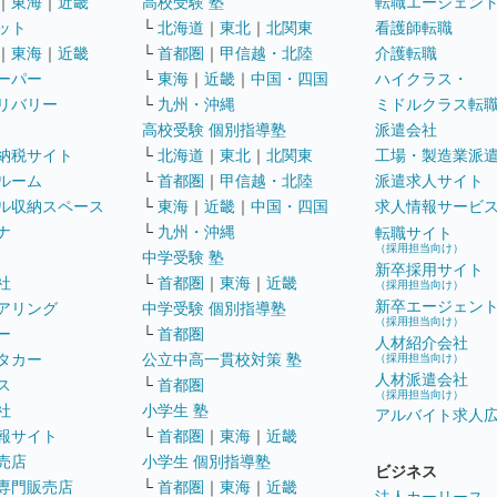
｜
東海
｜
近畿
高校受験 塾
転職エージェン
ット
└
北海道
｜
東北
｜
北関東
看護師転職
｜
東海
｜
近畿
└
首都圏
｜
甲信越・北陸
介護転職
ーパー
└
東海
｜
近畿
｜
中国・四国
ハイクラス・
リバリー
└
九州・沖縄
ミドルクラス転
高校受験 個別指導塾
派遣会社
納税サイト
└
北海道
｜
東北
｜
北関東
工場・製造業派
ルーム
└
首都圏
｜
甲信越・北陸
派遣求人サイト
ル収納スペース
└
東海
｜
近畿
｜
中国・四国
求人情報サービ
ナ
└
九州・沖縄
転職サイト
（採用担当向け）
中学受験 塾
新卒採用サイト
社
└
首都圏
｜
東海
｜
近畿
（採用担当向け）
新卒エージェン
アリング
中学受験 個別指導塾
（採用担当向け）
ー
└
首都圏
人材紹介会社
タカー
公立中高一貫校対策 塾
（採用担当向け）
人材派遣会社
ス
└
首都圏
（採用担当向け）
社
小学生 塾
アルバイト求人
報サイト
└
首都圏
｜
東海
｜
近畿
売店
小学生 個別指導塾
ビジネス
専門販売店
└
首都圏
｜
東海
｜
近畿