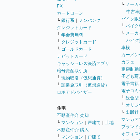
└
メーカ
FX
中古車
カードローン
バイク販
└
銀行系
｜
ノンバンク
└
バイク
クレジットカード
└
メーカ
└
年会費無料
バイク
└
クレジットカード
車検
└
ゴールドカード
カーメン
デビットカード
カフェ
キャッシュレス決済アプリ
定額制動
暗号資産取引所
子ども写
└
現物取引（仮想通貨）
電子書籍
└
証拠金取引（仮想通貨）
電子コミ
ロボアドバイザー
└
総合型
└
オリジ
住宅
└
出版社
不動産仲介 売却
マンガア
└
マンション
｜
戸建て
｜
土地
ブランド
不動産仲介 購入
オフィス
└
マンション
｜
戸建て