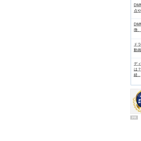
DM
点
DM
徴
ド
動画
デ
は
経...
PR