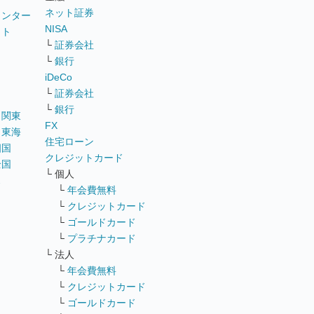
ネット証券
ウンター
NISA
イト
└
証券会社
リ
└
銀行
iDeCo
└
証券会社
└
銀行
｜
関東
FX
｜
東海
住宅ローン
四国
クレジットカード
全国
└ 個人
ス
└
年会費無料
└
クレジットカード
└
ゴールドカード
└
プラチナカード
└ 法人
└
年会費無料
└
クレジットカード
└
ゴールドカード