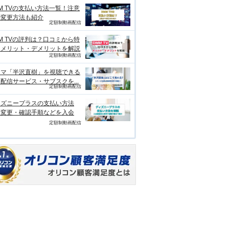
M TVの支払い方法一覧！注意
や変更方法も紹介
定額制動画配信
M TVの評判は？口コミから特
、メリット・デメリットを解説
定額制動画配信
ラマ「半沢直樹」を視聴できる
配信サービス・サブスクを...
定額制動画配信
ィズニープラスの支払い方法
？変更・確認手順などを入会
定額制動画配信