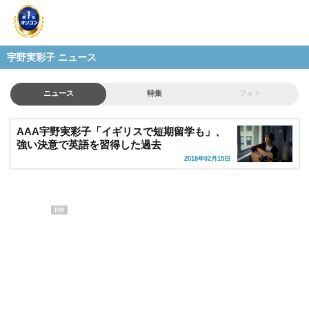
宇野実彩子 ニュース
ニュース
特集
フォト
AAA宇野実彩子「イギリスで短期留学も」、
強い決意で英語を習得した過去
2018年02月15日
PR