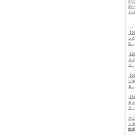
の
くり.
【2
ング
な...
【2
コメ
ュ...
【2
ンキ
ま...
【1
キ
ラ...
アニ
ンタ
動画サ