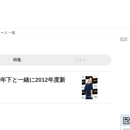
ース 一覧
PR
特集
フォト
3歳年下と一緒に2012年度新