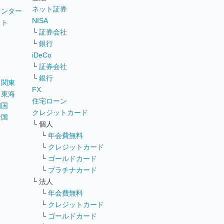
ネット証券
ウンター
NISA
イト
└
証券会社
リ
└
銀行
iDeCo
└
証券会社
└
銀行
｜
関東
FX
｜
東海
住宅ローン
四国
クレジットカード
全国
└ 個人
ス
└
年会費無料
└
クレジットカード
└
ゴールドカード
└
プラチナカード
└ 法人
└
年会費無料
└
クレジットカード
└
ゴールドカード