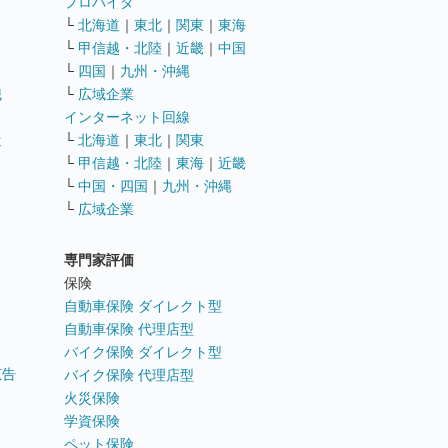
ト
プロバイダ
└
北海道
｜
東北
｜
関東
｜
東海
└
甲信越・北陸
｜
近畿
｜
中国
└
四国
｜
九州・沖縄
職
└
広域企業
インターネット回線
遣
└
北海道
｜
東北
｜
関東
└
甲信越・北陸
｜
東海
｜
近畿
ス
└
中国・四国
｜
九州・沖縄
└
広域企業
専門家評価
ト
保険
自動車保険 ダイレクト型
自動車保険 代理店型
バイク保険 ダイレクト型
広告
バイク保険 代理店型
火災保険
学資保険
ペット保険