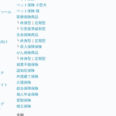
ペット保険 小型犬
ペット保険 猫
トツール
医療保険商品
└
終身型
｜
定期型
└
引受基準緩和型
生命保険商品
└
終身型
｜
定期型
員向け
└
収入保障保険
がん保険商品
└
終身型
｜
定期型
就業不能保険
テ
認知症保険
ステ
外貨建て保険
介護保険
サイト
総合保障保険
個人年金保険
変額保険
ング
積立保険
グ
金融