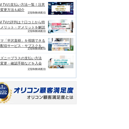
M TVの支払い方法一覧！注意
や変更方法も紹介
定額制動画配信
M TVの評判は？口コミから特
、メリット・デメリットを解説
定額制動画配信
ラマ「半沢直樹」を視聴できる
配信サービス・サブスクを...
定額制動画配信
ィズニープラスの支払い方法
？変更・確認手順などを入会
定額制動画配信