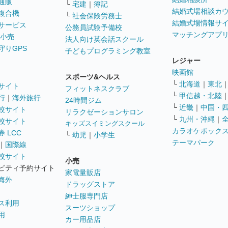
通販
└
宅建
｜
簿記
結婚式場相談カ
複合機
└
社会保険労務士
結婚式場情報サ
サービス
公務員試験予備校
マッチングアプ
 小売
法人向け英会話スクール
守りGPS
子どもプログラミング教室
レジャー
映画館
スポーツ&ヘルス
└
北海道
｜
東北
サイト
フィットネスクラブ
└
甲信越・北陸
行
｜
海外旅行
24時間ジム
└
近畿
｜
中国・
較サイト
リラクゼーションサロン
└
九州・沖縄
｜
較サイト
キッズスイミングスクール
カラオケボック
 LCC
└
幼児
｜
小学生
テーマパーク
｜
国際線
較サイト
小売
ビティ予約サイト
家電量販店
海外
ドラッグストア
紳士服専門店
ス利用
スーツショップ
用
カー用品店