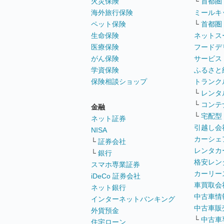
火災保険
└
首都圏
海外旅行保険
ミールキ
ペット保険
└
首都圏
生命保険
ネットス
医療保険
フードデ
がん保険
サービス
学資保険
ふるさと
保険相談ショップ
トランク
└
レンタ
└
コンテ
金融
└
宅配型
ネット証券
引越し会
NISA
カーシェ
└
証券会社
レンタカ
└
銀行
格安レン
スマホ専業証券
カーリー
iDeCo 証券会社
車買取会
ネット銀行
中古車情
インターネットバンキング
中古車販
外貨預金
└
中古車
住宅ローン