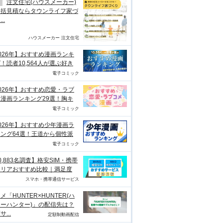
注文住宅(ハウスメーカー)
一括見積ならタウンライフ家づ
..
ハウスメーカー 注文住宅
026年】おすすめ漫画ランキ
！読者10,564人が選ぶ好き
電子コミック
026年】おすすめ恋愛・ラブ
漫画ランキング29選！胸キ
電子コミック
026年】おすすめ少年漫画ラ
ング64選！王道から個性派
電子コミック
0,883名調査】格安SIM・携帯
ャリアおすすめ比較｜満足度
スマホ・携帯通信サービス
メ「HUNTER×HUNTER(ハ
ーハンター)」の配信先は？
...
定額制動画配信