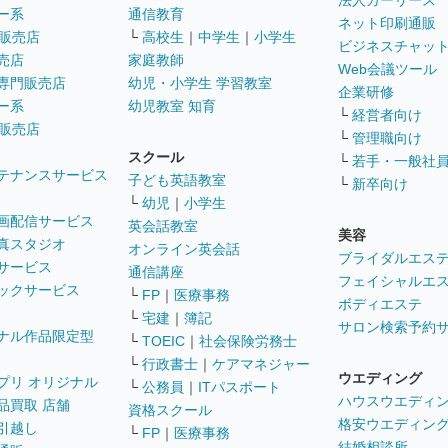
法人カーリース
ー系
通信教育
ネット印刷通販
販売店
└
高校生
｜
中学生
｜
小学生
ビジネスチャッ
売店
家庭教師
Web会議ツール
専門販売店
幼児・小学生 学習教室
企業研修
ー系
幼児教室 知育
└
経営者向け
販売店
└
管理職向け
スクール
└
若手・一般社
テナンスサービス
子ども英語教室
└
新卒向け
└
幼児
｜
小学生
画配信サービス
英会話教室
美容
真スタジオ
オンライン英会話
ブライダルエス
サービス
通信講座
フェイシャルエ
ックサービス
└
FP
｜
医療事務
ボディエステ
└
宅建
｜
簿記
サロン検索予約
ナル作品限定型
└
TOEIC
｜
社会保険労務士
└
行政書士
｜
ケアマネジャー
ウエディング
プリ オリジナル
└
公務員
｜
ITパスポート
ハウスウエディ
品買取 店舗
資格スクール
格安ウエディン
引越し
└
FP
｜
医療事務
結婚相談所