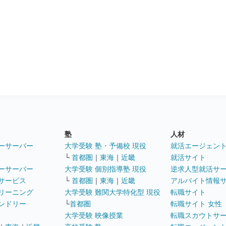
塾
人材
ーサーバー
大学受験 塾・予備校 現役
就活エージェン
└
首都圏
｜
東海
｜
近畿
就活サイト
ーサーバー
大学受験 個別指導塾 現役
逆求人型就活サ
サービス
└
首都圏
｜
東海
｜
近畿
アルバイト情報
リーニング
大学受験 難関大学特化型 現役
転職サイト
ンドリー
└
首都圏
転職サイト 女性
大学受験 映像授業
転職スカウトサ