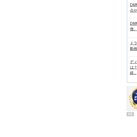
DM
点
DM
徴
ド
動画
デ
は
経...
PR