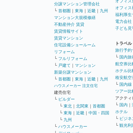
オフィス
分譲マンション管理会社
オフィス
└
首都圏
｜
東海
｜
近畿
｜
九州
福利厚生
マンション大規模修繕
電力会社
不動産仲介 賃貸
子ども見
賃貸情報サイト
賃貸マンション
トラベル
住宅設備ショールーム
旅行予約
リフォーム
└
国内旅
└
フルリフォーム
航空券比
└
戸建て
｜
マンション
ホテル比
新築分譲マンション
格安航空券
└
首都圏
｜
東海
｜
近畿
｜
九州
└
国内線
ハウスメーカー 注文住宅
ツアー比
建売住宅
アクティ
└
ビルダー
└
国内
｜
└
東北
｜
北関東
｜
首都圏
ホテル
└
東海
｜
近畿
｜
中国・四国
└
ビジネ
└
九州
└
観光利
└
ハウスメーカー