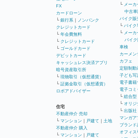
└
メーカ
FX
中古車
カードローン
バイク販
└
銀行系
｜
ノンバンク
└
バイク
クレジットカード
└
メーカ
└
年会費無料
バイク
└
クレジットカード
車検
└
ゴールドカード
カーメン
デビットカード
カフェ
キャッシュレス決済アプリ
定額制動
暗号資産取引所
子ども写
└
現物取引（仮想通貨）
電子書籍
└
証拠金取引（仮想通貨）
電子コミ
ロボアドバイザー
└
総合型
└
オリジ
住宅
└
出版社
不動産仲介 売却
マンガア
└
マンション
｜
戸建て
｜
土地
ブランド
不動産仲介 購入
オフィス
└
マンション
｜
戸建て