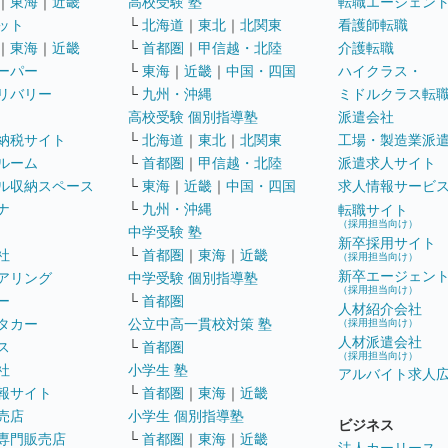
｜
東海
｜
近畿
高校受験 塾
転職エージェン
ット
└
北海道
｜
東北
｜
北関東
看護師転職
｜
東海
｜
近畿
└
首都圏
｜
甲信越・北陸
介護転職
ーパー
└
東海
｜
近畿
｜
中国・四国
ハイクラス・
リバリー
└
九州・沖縄
ミドルクラス転
高校受験 個別指導塾
派遣会社
納税サイト
└
北海道
｜
東北
｜
北関東
工場・製造業派
ルーム
└
首都圏
｜
甲信越・北陸
派遣求人サイト
ル収納スペース
└
東海
｜
近畿
｜
中国・四国
求人情報サービ
ナ
└
九州・沖縄
転職サイト
（採用担当向け）
中学受験 塾
新卒採用サイト
社
└
首都圏
｜
東海
｜
近畿
（採用担当向け）
新卒エージェン
アリング
中学受験 個別指導塾
（採用担当向け）
ー
└
首都圏
人材紹介会社
タカー
公立中高一貫校対策 塾
（採用担当向け）
人材派遣会社
ス
└
首都圏
（採用担当向け）
社
小学生 塾
アルバイト求人
報サイト
└
首都圏
｜
東海
｜
近畿
売店
小学生 個別指導塾
ビジネス
専門販売店
└
首都圏
｜
東海
｜
近畿