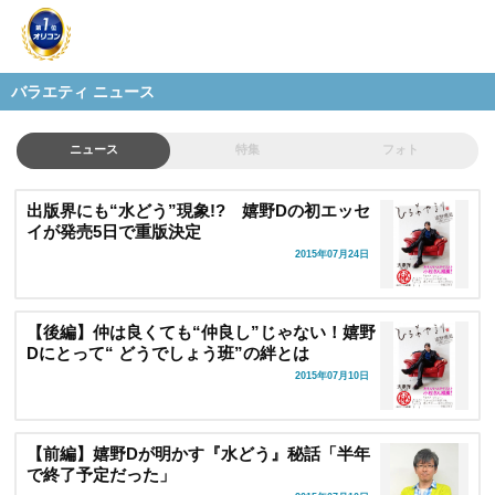
バラエティ ニュース
ニュース
特集
フォト
出版界にも“水どう”現象!? 嬉野Dの初エッセ
イが発売5日で重版決定
2015年07月24日
【後編】仲は良くても“仲良し”じゃない！嬉野
Dにとって“ どうでしょう班”の絆とは
2015年07月10日
【前編】嬉野Dが明かす『水どう』秘話「半年
で終了予定だった」