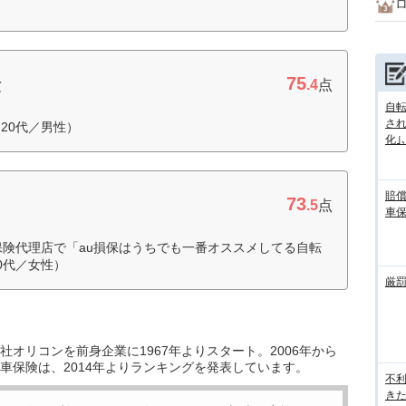
75
険
.4
点
自転
さ
20代／男性）
化｣､.
賠
73
.5
点
車
保険代理店で「au損保はうちでも一番オススメしてる自転
0代／女性）
厳
オリコンを前身企業に1967年よりスタート。2006年から
車保険は、2014年よりランキングを発表しています。
不
き