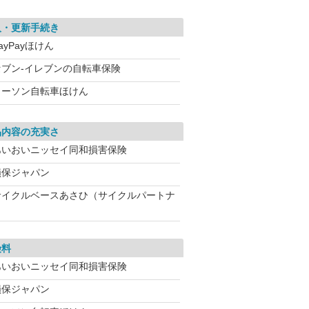
入・更新手続き
ayPayほけん
セブン‐イレブンの自転車保険
ローソン自転車ほけん
品内容の充実さ
あいおいニッセイ同和損害保険
損保ジャパン
サイクルベースあさひ（サイクルパートナ
険料
あいおいニッセイ同和損害保険
損保ジャパン