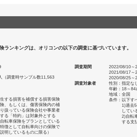
険ランキングは、オリコンの以下の調査に基づいています。
9
調査期間
2022/08/10～2
2021/08/17～2
7人（調査時サンプル数11,563
2020/08/25～2
調査対象者
性別：指定な
年齢：18～84
地域：全国
生する損害を補償する損害保険
条件：以下す
険、もしくは、傷害保険内の補
1)過
り扱っている保険会社や事業者
してい
する「特約」は対象外とする
2)自
自転車保険をプランとしている
する支
特徴として自転車向けの保険で
説明しているものに限る）