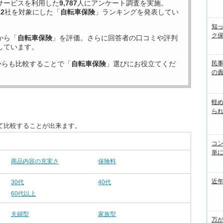
サービスを利用した
9,787
人にアンケート調査を実施。
22
社を対象にした「
自転車保険
」ランキングを発表してい
知
ク
から「
自転車保険
」を評価。さらに回答者の口コミや評判
しています。
からも比較することで「
自転車保険
」選びにお役立てくだ
民
の
軽
ら
て比較することが出来ます。
コ
単
商品内容の充実さ
保険料
近
30代
40代
60代以上
夫婦型
家族型
万