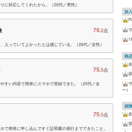
りに対応してくれたから。（20代／男性）
加
P
76
険
.2
点
、入っていてよかったとは感じている。（20代／女性）
商
75
険
.5
点
やすい内容で簡単にスマホで登録できた。（20代／女
ー）
保
75
.5
点
マホで簡単に申し込んですぐ証明書の発行までできたこと。