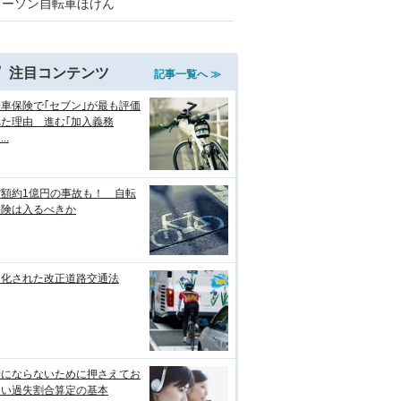
ローソン自転車ほけん
注目コンテンツ
記事一覧へ ≫
車保険で｢セブン｣が最も評価
れた理由 進む｢加入義務
..
償額約1億円の事故も！ 自転
保険は入るべきか
罰化された改正道路交通法
利にならないために押さえてお
たい過失割合算定の基本