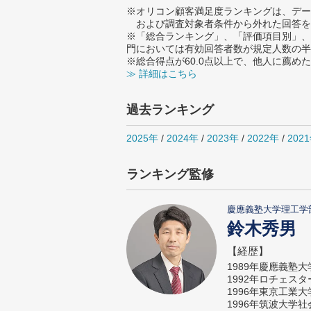
※オリコン顧客満足度ランキングは、デー
および調査対象者条件から外れた回答を
※「総合ランキング」、「評価項目別」、
門においては有効回答者数が規定人数の半
※総合得点が60.0点以上で、他人に薦
≫ 詳細はこちら
過去ランキング
2025年
/
2024年
/
2023年
/
2022年
/
202
ランキング監修
慶應義塾大学理工学
鈴木秀男
【経歴】
1989年慶應義塾
1992年ロチェス
1996年東京工業
1996年筑波大学