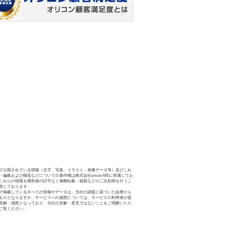
で公開されている情報（文字、写真、イラスト、画像データ等）及びこれ
・編集および構造などについての著作権は株式会社oricon MEに帰属してお
これらの情報を権利者の許可なく無断転載・複製などの二次利用を行うこ
禁じております。
で掲載しているすべての情報やデータは、当社の調査に基づいた結果から
ものとなりますが、サービスへの感想については、サービスの利用者が提
見解・感想となっており、当社の見解・意見ではないことをご理解いただ
ご覧ください。