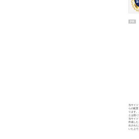
PR
当サイト
らの配置
ります。
とは固く
当サイト
作成した
出された
いた上で