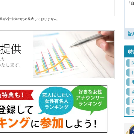
「
業が2社未満のため発表しておりません。
記
特