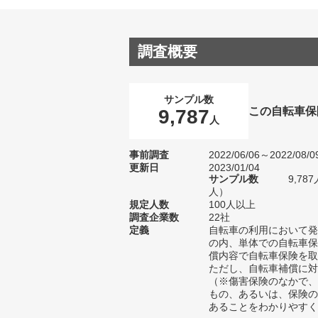
調査概要
サンプル数
この自転車保
9,787
人
事前調査
2022/06/06～2022/08/0
更新日
2023/01/04
サンプル数
9,78
人）
規定人数
100人以上
調査企業数
22社
定義
自転車の利用において発
の内、単体での自転車保
償内容で自転車保険を取
ただし、自転車補償に対
（※傷害保険のなかで、
もの、あるいは、保険の
あることをわかりやすく