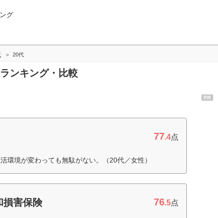
ング
版
20代
0代ランキング・比較
PR
77
.4
点
活環境が変わっても無駄がない。（20代／女性）
76
和損害保険
.5
点