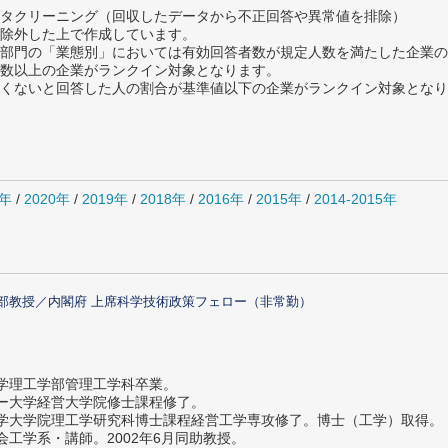
タクリーニング（回収したデータから不正回答や異常値を排除）
除外した上で作成しています。
部門の「業態別」においては有効回答者数が規定人数を満たした企業の
数以上の企業がランクイン対象となります。
めたくないと回答した人の割合が基準値以下の企業がランクイン対象とな
1年
/
2020年
/
2019年
/
2018年
/
2016年
/
2015年
/
2014-2015年
部教授／内閣府 上席科学技術政策フェロー（非常勤）
大学理工学部管理工学科卒業。
ター大学経営大学院修士課程修了。
大学大学院理工学研究科博士課程経営工学専攻修了。博士（工学）取得。
社会工学系・講師。2002年6月同助教授。