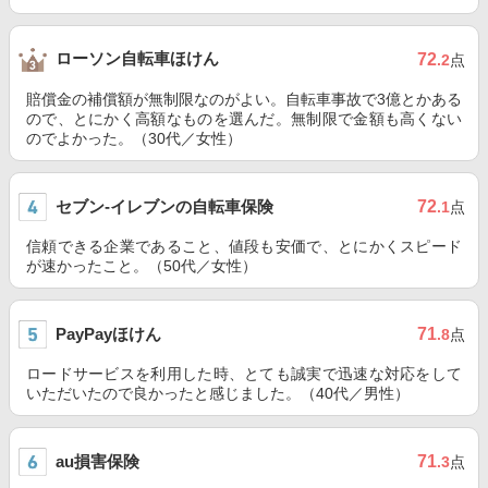
ローソン自転車ほけん
72
.2
点
賠償金の補償額が無制限なのがよい。自転車事故で3億とかある
ので、とにかく高額なものを選んだ。無制限で金額も高くない
のでよかった。（30代／女性）
セブン‐イレブンの自転車保険
72
.1
点
信頼できる企業であること、値段も安価で、とにかくスピード
が速かったこと。（50代／女性）
PayPayほけん
71
.8
点
ロードサービスを利用した時、とても誠実で迅速な対応をして
いただいたので良かったと感じました。（40代／男性）
au損害保険
71
.3
点