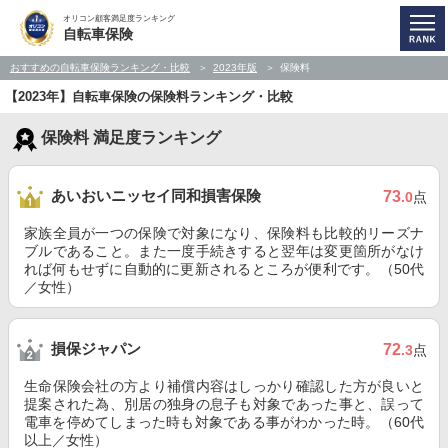
オリコン顧客満足度ランキング
自転車保険
おすすめの自転車保険ランキング・比較
2023年版
保険料
【2023年】自転車保険の保険料ランキング・比較
保険料 満足度ランキング
あいおいニッセイ同和損害保険
73
.0
点
家族全員が一つの保険で対象になり、保険料も比較的リーズナ
ブルであること。また一度手続きすると翌年は変更箇所がなけ
れば何もせずに自動的に更新されるところが便利です。（50代
／女性）
損保ジャパン
72
.3
点
生命保険会社の方より補償内容はしっかり確認した方が良いと
提案された為、別居の独身の息子も対象であった事と、誤って
電車を停めてしまった時も対象である事がわかった時。（60代
以上／女性）