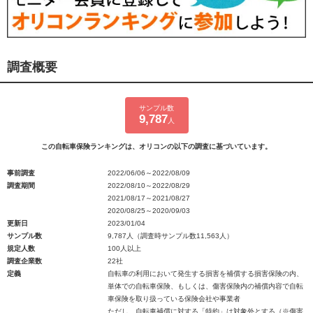
調査概要
サンプル数
9,787
人
この自転車保険ランキングは、オリコンの以下の調査に基づいています。
事前調査
2022/06/06～2022/08/09
調査期間
2022/08/10～2022/08/29
2021/08/17～2021/08/27
2020/08/25～2020/09/03
更新日
2023/01/04
サンプル数
9,787人（調査時サンプル数11,563人）
規定人数
100人以上
調査企業数
22社
定義
自転車の利用において発生する損害を補償する損害保険の内、
単体での自転車保険、もしくは、傷害保険内の補償内容で自転
車保険を取り扱っている保険会社や事業者
ただし、自転車補償に対する「特約」は対象外とする（※傷害