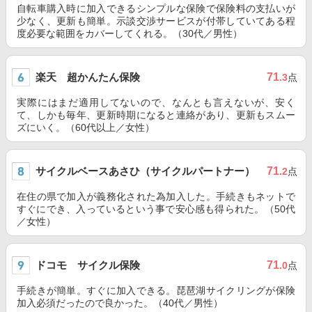
自転車購入時に加入できるシンプルな保険で保険料の支払いが
少なく、更新も簡単。示談交渉サービスが付帯していてある程
度必要な範囲をカバーしてくれる。（30代／男性）
楽天 超かんたん保険
71
.3
点
実際にはまだ適用してないので、なんとも言えないが、安く
て、しかも毎年、更新時期になると連絡があり、更新もスムー
ズにいく。（60代以上／女性）
サイクルベースあさひ（サイクルパートナー）
71
.2
点
在住の県で加入が義務化された為加入した。手続きもネットで
すぐにでき、入っているという事で安心感も得られた。（50代
／女性）
ドコモ サイクル保険
71
.0
点
手続きが簡単。すぐに加入できる。琵琶湖サイクリングが保険
加入必須だったので良かった。（40代／男性）