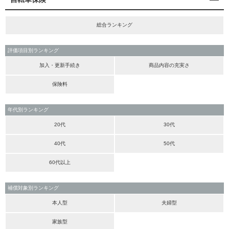
総合ランキング
評価項目別ランキング
加入・更新手続き
商品内容の充実さ
保険料
年代別ランキング
20代
30代
40代
50代
60代以上
補償対象別ランキング
本人型
夫婦型
家族型