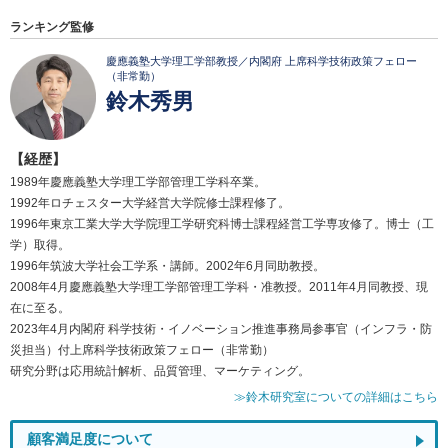
ランキング監修
慶應義塾大学理工学部教授／内閣府 上席科学技術政策フェロー
（非常勤）
鈴木秀男
【経歴】
1989年慶應義塾大学理工学部管理工学科卒業。
1992年ロチェスター大学経営大学院修士課程修了。
1996年東京工業大学大学院理工学研究科博士課程経営工学専攻修了。博士（工
学）取得。
1996年筑波大学社会工学系・講師。2002年6月同助教授。
2008年4月慶應義塾大学理工学部管理工学科・准教授。2011年4月同教授、現
在に至る。
2023年4月内閣府 科学技術・イノベーション推進事務局参事官（インフラ・防
災担当）付上席科学技術政策フェロー（非常勤）
研究分野は応用統計解析、品質管理、マーケティング。
≫鈴木研究室についての詳細はこちら
顧客満足度について