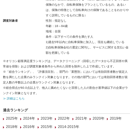
保険のなかで、自転車保険をプランとしているもの、あるい
は、保険の特徴として自転車向けの保険であることをわかりや
すく説明しているものに限る）
調査対象者
性別：指定なし
年齢：18～84歳
地域：全国
条件：以下すべての条件を満たす人
1)過去5年以内に自転車保険に加入し、現在も継続している
2)自転車保険会社の選定に関与し、サービスに関する支払い金
額を把握している
※オリコン顧客満足度ランキングは、データクリーニング（回収したデータから不正回答や異
常値を排除）および調査対象者条件から外れた回答を除外した上で作成しています。
※「総合ランキング」、「評価項目別」、部門の「業態別」においては有効回答者数が規定人
数を満たした企業のみランクイン対象となります。その他の部門においては有効回答者数が規
定人数の半数以上の企業がランクイン対象となります。
※総合得点が60.0点以上で、他人に薦めたくないと回答した人の割合が基準値以下の企業がラ
ンクイン対象となります。
≫ 詳細はこちら
過去ランキング
2025年
2024年
2023年
2022年
2021年
2020年
2019年
2018年
2016年
2015年
2014-2015年