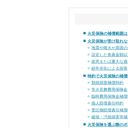
火災保険の補償範囲は
火災保険が受け取れな
地震や噴火が原因の
設定した免責金額以
故意または重大な過
経年劣化による損害
特約で火災保険の補償
類焼損害補償特約
失火見舞費用保険金
臨時費用保険金補償
個人賠償責任特約
受託物賠償責任補償
破損・汚損損害等補
火災保険を選ぶ際のポ