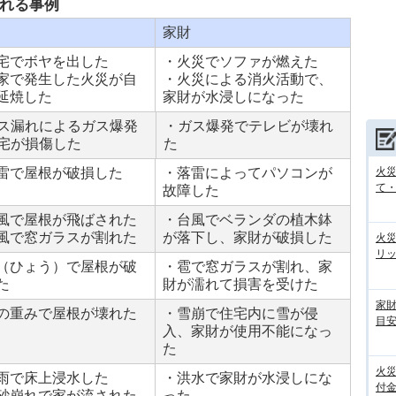
れる事例
家財
宅でボヤを出した
・火災でソファが燃えた
家で発生した火災が自
・火災による消火活動で、
延焼した
家財が水浸しになった
ス漏れによるガス爆発
・ガス爆発でテレビが壊れ
宅が損傷した
た
雷で屋根が破損した
・落雷によってパソコンが
火
て
故障した
風で屋根が飛ばされた
・台風でベランダの植木鉢
風で窓ガラスが割れた
が落下し、家財が破損した
火
リ
（ひょう）で屋根が破
・雹で窓ガラスが割れ、家
た
財が濡れて損害を受けた
家
の重みで屋根が壊れた
・雪崩で住宅内に雪が侵
目
入、家財が使用不能になっ
た
火
雨で床上浸水した
・洪水で家財が水浸しにな
付金
砂崩れで家が流された
った