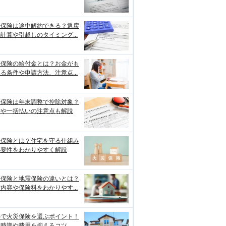
災保険は途中解約できる？返戻
計算や引越しのタイミング...
災保険の給付金とは？お金がも
る条件や申請方法、注意点...
災保険は年末調整で控除対象？
貸や一括払いの注意点も解説
災保険とは？住宅を守る仕組み
必要性をわかりやすく解説
災保険と地震保険の違いとは？
内容や保険料をわかりやす...
築で火災保険を選ぶポイント！
入時期や費用を抑えるコツ