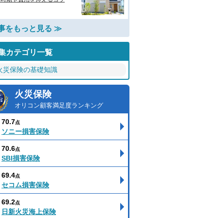
事をもっと見る ≫
集カテゴリ一覧
火災保険の基礎知識
火災保険
オリコン顧客満足度ランキング
70.7
点
ソニー損害保険
70.6
点
SBI損害保険
69.4
点
セコム損害保険
69.2
点
日新火災海上保険