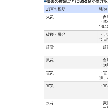
損害の種類ごとに保険金が受け取
損害の種類
建物
火災
・自
・隣
宅に
破裂・爆発
・ガ
で自
落雷
・落
風災
・台
・強
雹災
・雹
損し
雪災
・雪
水災
・豪
・土