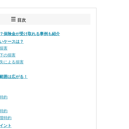
目次
？保険金が受け取れる事例も紹介
いケースは？
損害
下の損害
失による損害
範囲は広がる！
特約
特約
償特約
イント