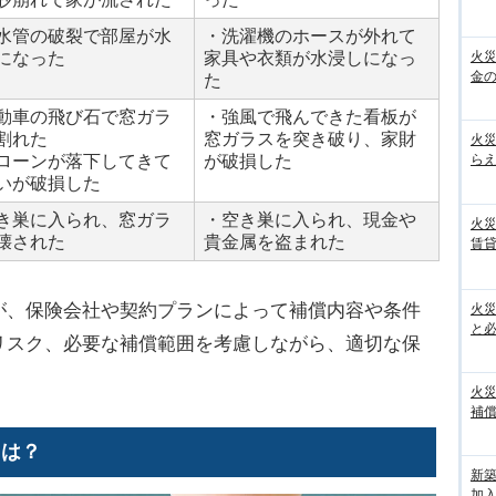
水管の破裂で部屋が水
・洗濯機のホースが外れて
火
になった
家具や衣類が水浸しになっ
金の
た
動車の飛び石で窓ガラ
・強風で飛んできた看板が
割れた
窓ガラスを突き破り、家財
火
ローンが落下してきて
が破損した
らえ
いが破損した
き巣に入られ、窓ガラ
・空き巣に入られ、現金や
火
壊された
貴金属を盗まれた
賃
が、保険会社や契約プランによって補償内容や条件
火
と
リスク、必要な補償範囲を考慮しながら、適切な保
火
補償
スは？
新
加