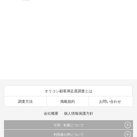
オリコン顧客満足度調査とは
調査方法
掲載規約
お問い合わせ
会社概要
個人情報保護方針
引用・転載について
利用者の声について
当サイトで公開されている情報（文字、写真、イラスト、画像データ等）及びこれらの配