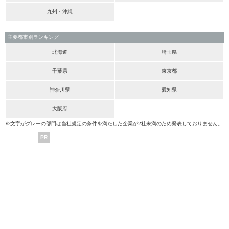
九州・沖縄
主要都市別ランキング
北海道
埼玉県
千葉県
東京都
神奈川県
愛知県
大阪府
※文字がグレーの部門は当社規定の条件を満たした企業が2社未満のため発表しておりません。
PR