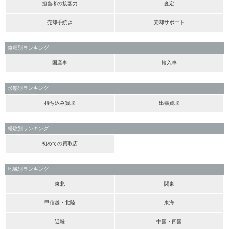
担当者の接客力
査定
売却手続き
売却サポート
車種別ランキング
国産車
輸入車
形態別ランキング
持ち込み買取
出張買取
経験別ランキング
初めての買取店
地域別ランキング
東北
関東
甲信越・北陸
東海
近畿
中国・四国