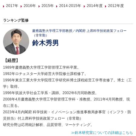
2017年
2016年
2015年
2014-2015年
2014年度
2012年度
ランキング監修
慶應義塾大学理工学部教授／内閣府 上席科学技術政策フェロー
（非常勤）
鈴木秀男
【経歴】
1989年慶應義塾大学理工学部管理工学科卒業。
1992年ロチェスター大学経営大学院修士課程修了。
1996年東京工業大学大学院理工学研究科博士課程経営工学専攻修了。博士（工
学）取得。
1996年筑波大学社会工学系・講師。2002年6月同助教授。
2008年4月慶應義塾大学理工学部管理工学科・准教授。2011年4月同教授、現
在に至る。
2023年4月内閣府 科学技術・イノベーション推進事務局参事官（インフラ・防
災担当）付上席科学技術政策フェロー（非常勤）
研究分野は応用統計解析、品質管理、マーケティング。
≫鈴木研究室についての詳細はこちら