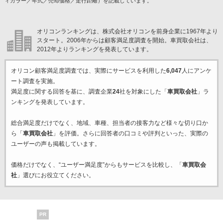
ィカラー／年式／売却価格／走行距離）を記載しています。
オリコンランキングは、株式会社オリコンを前身企業に1967年より
スタート。2006年からは顧客満足度調査を開始。車買取会社は、
2012年よりランキングを発表しています。
オリコン顧客満足度調査では、実際にサービスを利用した
6,047
人にアンケ
ート調査を実施。
満足度に関する回答を基に、調査企業
24
社を対象にした「
車買取会社
」ラ
ンキングを発表しています。
総合満足度だけでなく、地域、車種、担当者の接客力など様々な切り口か
ら「
車買取会社
」を評価。さらに回答者の口コミや評判といった、実際の
ユーザーの声も掲載しています。
価格だけでなく、“ユーザー満足度”からもサービスを比較し、「
車買取会
社
」選びにお役立てください。
PR