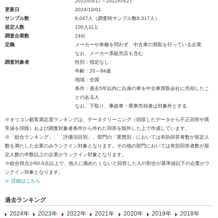
2022/05/17～2022/05/27
更新日
2024/10/01
サンプル数
6,047人（調査時サンプル数8,317人）
規定人数
100人以上
調査企業数
24社
定義
メーカーや車種を問わず、中古車の買取を行っている企業
なお、メーカー系販売店も含む
調査対象者
性別：指定なし
年齢：20～84歳
地域：全国
条件：過去5年以内に自身の車を中古車買取会社に売却したこ
とのある人
なお、下取り、事故車・廃車売却者は対象外とする
※オリコン顧客満足度ランキングは、データクリーニング（回収したデータから不正回答や異
常値を排除）および調査対象者条件から外れた回答を除外した上で作成しています。
※「総合ランキング」、「評価項目別」、部門の「業態別」においては有効回答者数が規定人
数を満たした企業のみランクイン対象となります。その他の部門においては有効回答者数が規
定人数の半数以上の企業がランクイン対象となります。
※総合得点が60.0点以上で、他人に薦めたくないと回答した人の割合が基準値以下の企業がラ
ンクイン対象となります。
≫ 詳細はこちら
過去ランキング
2024年
2023年
2022年
2021年
2020年
2019年
2018年