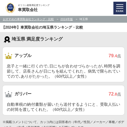
オリコン顧客満足度ランキング
車買取会社
おすすめの車買取会社ランキング・比較
2024年版
埼玉県
【2024年】車買取会社の埼玉県ランキング・比較
埼玉県 満足度ランキング
アップル
79
.4
点
息子と一緒に行くので､日にちが合わせづらかったが､時間を調
節して、店長さんが日にちを組んでくれた。病気で限られてい
てので､ありがたかった。（60代以上／女性）
ガリバー
72
.8
点
自動車税の納付書類が届いたら送付するようにと、受取人払い
の封筒を渡してくれた。（60代以上／女性）
※掲載コメントについて、カッコ内には回答者の（年代／性別／メーカー／車種／ボデ