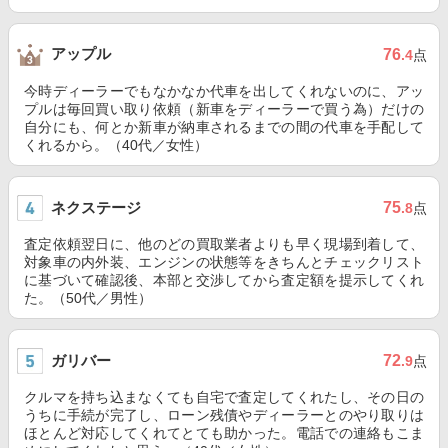
アップル
76
.4
点
今時ディーラーでもなかなか代車を出してくれないのに、アッ
プルは毎回買い取り依頼（新車をディーラーで買う為）だけの
自分にも、何とか新車が納車されるまでの間の代車を手配して
くれるから。（40代／女性）
ネクステージ
75
.8
点
査定依頼翌日に、他のどの買取業者よりも早く現場到着して、
対象車の内外装、エンジンの状態等をきちんとチェックリスト
に基づいて確認後、本部と交渉してから査定額を提示してくれ
た。（50代／男性）
ガリバー
72
.9
点
クルマを持ち込まなくても自宅で査定してくれたし、その日の
うちに手続が完了し、ローン残債やディーラーとのやり取りは
ほとんど対応してくれてとても助かった。電話での連絡もこま