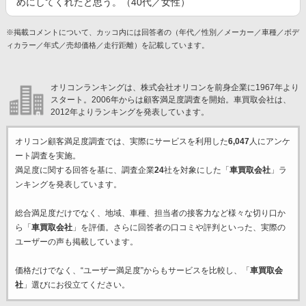
めにしてくれたと思う。（40代／女性）
※掲載コメントについて、カッコ内には回答者の（年代／性別／メーカー／車種／ボデ
ィカラー／年式／売却価格／走行距離）を記載しています。
オリコンランキングは、株式会社オリコンを前身企業に1967年より
スタート。2006年からは顧客満足度調査を開始。車買取会社は、
2012年よりランキングを発表しています。
オリコン顧客満足度調査では、実際にサービスを利用した
6,047
人にアンケ
ート調査を実施。
満足度に関する回答を基に、調査企業
24
社を対象にした「
車買取会社
」ラ
ンキングを発表しています。
総合満足度だけでなく、地域、車種、担当者の接客力など様々な切り口か
ら「
車買取会社
」を評価。さらに回答者の口コミや評判といった、実際の
ユーザーの声も掲載しています。
価格だけでなく、“ユーザー満足度”からもサービスを比較し、「
車買取会
社
」選びにお役立てください。