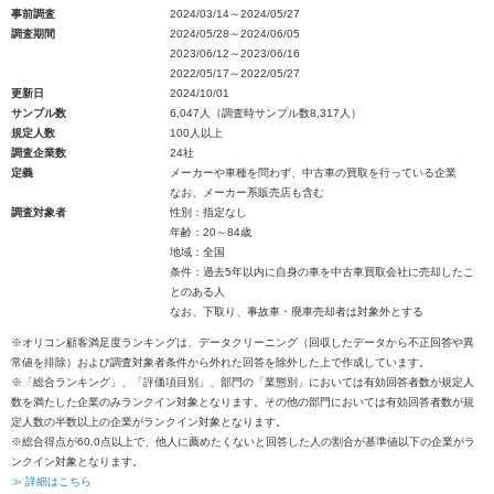
事前調査
2024/03/14～2024/05/27
調査期間
2024/05/28～2024/06/05
2023/06/12～2023/06/16
2022/05/17～2022/05/27
更新日
2024/10/01
サンプル数
6,047人（調査時サンプル数8,317人）
規定人数
100人以上
調査企業数
24社
定義
メーカーや車種を問わず、中古車の買取を行っている企業
なお、メーカー系販売店も含む
調査対象者
性別：指定なし
年齢：20～84歳
地域：全国
条件：過去5年以内に自身の車を中古車買取会社に売却したこ
とのある人
なお、下取り、事故車・廃車売却者は対象外とする
※オリコン顧客満足度ランキングは、データクリーニング（回収したデータから不正回答や異
常値を排除）および調査対象者条件から外れた回答を除外した上で作成しています。
※「総合ランキング」、「評価項目別」、部門の「業態別」においては有効回答者数が規定人
数を満たした企業のみランクイン対象となります。その他の部門においては有効回答者数が規
定人数の半数以上の企業がランクイン対象となります。
※総合得点が60.0点以上で、他人に薦めたくないと回答した人の割合が基準値以下の企業がラ
ンクイン対象となります。
≫ 詳細はこちら