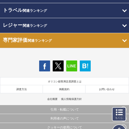
トラベル
関連ランキング
レジャー
関連ランキング
専門家評価
関連ランキング
オリコン顧客満足度調査とは
調査方法
掲載規約
お問い合わせ
会社概要
個人情報保護方針
引用・転載について
もくじ
利用者の声について
当サイトで公開されている情報（文字、写真、イラスト、画像データ等）及びこれらの配置・
編集および構造などについての著作権は株式会社oricon MEに帰属しております。
クッキーの使用について
当サイトに掲載している内容はすべてサービスの利用者が提出された見解・感想です。