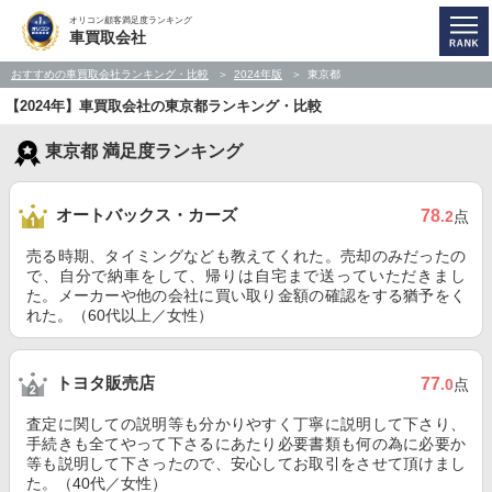
オリコン顧客満足度ランキング
車買取会社
おすすめの車買取会社ランキング・比較
2024年版
東京都
【2024年】車買取会社の東京都ランキング・比較
東京都 満足度ランキング
オートバックス・カーズ
78
.2
点
売る時期、タイミングなども教えてくれた。売却のみだったの
で、自分で納車をして、帰りは自宅まで送っていただきまし
た。メーカーや他の会社に買い取り金額の確認をする猶予をく
れた。（60代以上／女性）
トヨタ販売店
77
.0
点
査定に関しての説明等も分かりやすく丁寧に説明して下さり、
手続きも全てやって下さるにあたり必要書類も何の為に必要か
等も説明して下さったので、安心してお取引をさせて頂けまし
た。（40代／女性）