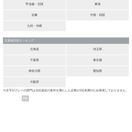
甲信越・北陸
東海
近畿
中国・四国
九州・沖縄
主要都市別ランキング
北海道
埼玉県
千葉県
東京都
神奈川県
愛知県
大阪府
※文字がグレーの部門は当社規定の条件を満たした企業が2社未満のため発表しておりません。
PR