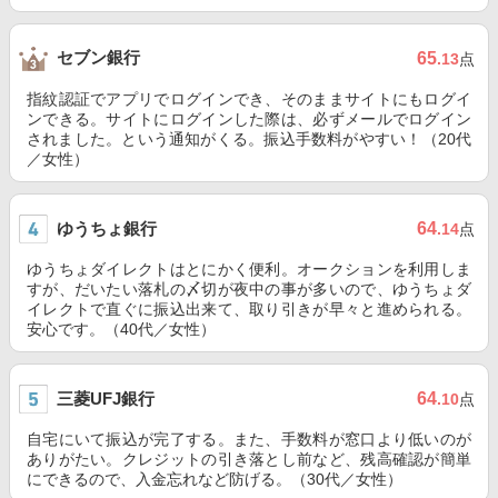
セブン銀行
65
.13
点
指紋認証でアプリでログインでき、そのままサイトにもログイ
ンできる。サイトにログインした際は、必ずメールでログイン
されました。という通知がくる。振込手数料がやすい！（20代
／女性）
ゆうちょ銀行
64
.14
点
ゆうちょダイレクトはとにかく便利。オークションを利用しま
すが、だいたい落札の〆切が夜中の事が多いので、ゆうちょダ
イレクトで直ぐに振込出来て、取り引きが早々と進められる。
安心です。（40代／女性）
三菱UFJ銀行
64
.10
点
自宅にいて振込が完了する。また、手数料が窓口より低いのが
ありがたい。クレジットの引き落とし前など、残高確認が簡単
にできるので、入金忘れなど防げる。（30代／女性）