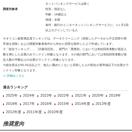
ネットバンキングサービスは除く
調査対象者
性別：指定なし
年齢：18歳以上
地域：全国
条件：銀行のインターネットバンキングサービスに、1ヶ月1回
以上ログインしている人
※オリコン顧客満足度ランキングは、データクリーニング（回収したデータから不正回答や異
常値を排除）および調査対象者条件から外れた回答を除外した上で作成しています。
※「総合ランキング」、「評価項目別」、部門の「業態別」においては有効回答者数が規定人
数を満たした企業のみランクイン対象となります。その他の部門においては有効回答者数が規
定人数の半数以上の企業がランクイン対象となります。
※総合得点が60.00点以上で、他人に薦めたくないと回答した人の割合が基準値以下の企業がラ
ンクイン対象となります。
≫ 詳細はこちら
過去ランキング
2025年
2024年
2023年
2022年
2021年
2020年
2019年
2018年
2017年
2016年
2015年
2014年度
2013年度
2012年度
2011年度
2010年度
推奨意向