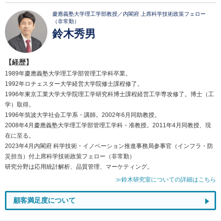
慶應義塾大学理工学部教授／内閣府 上席科学技術政策フェロー
（非常勤）
鈴木秀男
【経歴】
1989年慶應義塾大学理工学部管理工学科卒業。
1992年ロチェスター大学経営大学院修士課程修了。
1996年東京工業大学大学院理工学研究科博士課程経営工学専攻修了。博士（工
学）取得。
1996年筑波大学社会工学系・講師。2002年6月同助教授。
2008年4月慶應義塾大学理工学部管理工学科・准教授。2011年4月同教授、現
在に至る。
2023年4月内閣府 科学技術・イノベーション推進事務局参事官（インフラ・防
災担当）付上席科学技術政策フェロー（非常勤）
研究分野は応用統計解析、品質管理、マーケティング。
≫鈴木研究室についての詳細はこちら
顧客満足度について