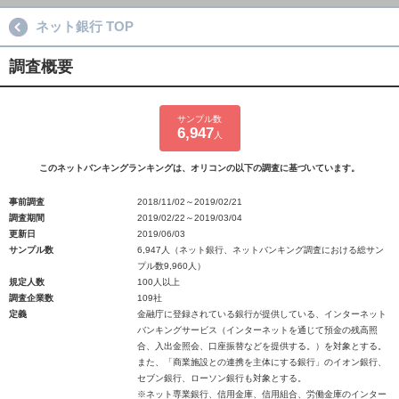
ネット銀行 TOP
調査概要
サンプル数
6,947
人
このネットバンキングランキングは、オリコンの以下の調査に基づいています。
事前調査
2018/11/02～2019/02/21
調査期間
2019/02/22～2019/03/04
更新日
2019/06/03
サンプル数
6,947人（ネット銀行、ネットバンキング調査における総サン
プル数9,960人）
規定人数
100人以上
調査企業数
109社
定義
金融庁に登録されている銀行が提供している、インターネット
バンキングサービス（インターネットを通じて預金の残高照
合、入出金照会、口座振替などを提供する。）を対象とする。
また、「商業施設との連携を主体にする銀行」のイオン銀行、
セブン銀行、ローソン銀行も対象とする。
※ネット専業銀行、信用金庫、信用組合、労働金庫のインター