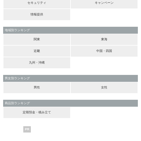
セキュリティ
キャンペーン
情報提供
地域別ランキング
関東
東海
近畿
中国・四国
九州・沖縄
男女別ランキング
男性
女性
商品別ランキング
定期預金・積み立て
PR