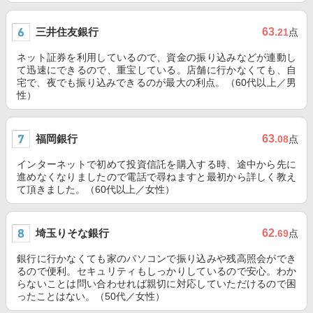
三井住友銀行
63
.21
点
ネット証券を利用しているので、資金の振り込みなどが連動し
て迅速にできるので、重宝している。店舗に行かなくても、自
宅で、夜でも振り込みできるのが最大の利点。（60代以上／男
性）
福岡銀行
63
.08
点
インターネットで初めて投資信託を購入する時、途中から先に
進めなくなりましたので電話で尋ねますと最初から詳しく教え
て頂きました。（60代以上／女性）
埼玉りそな銀行
62
.69
点
銀行に行かなくても家のパソコンで振り込みや残高照会ができ
るので便利。セキュリティもしっかりしているので安心。わか
らないことは問い合わせれば親切に対応していただけるので困
ったことはない。（50代／女性）