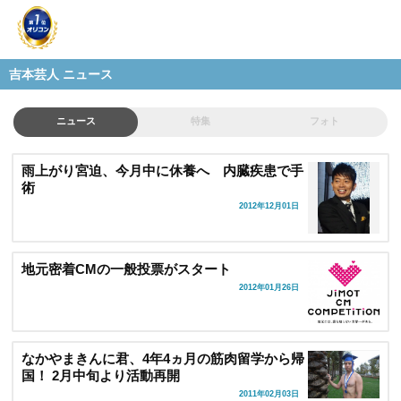
吉本芸人 ニュース
ニュース
特集
フォト
雨上がり宮迫、今月中に休養へ 内臓疾患で手
術
2012年12月01日
地元密着CMの一般投票がスタート
2012年01月26日
なかやまきんに君、4年4ヵ月の筋肉留学から帰
国！ 2月中旬より活動再開
2011年02月03日