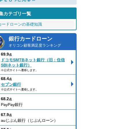
集カテゴリ一覧
カードローンの基礎知識
銀行カードローン
オリコン顧客満足度ランキング
69.9
点
ドコモSMTBネット銀行（旧：住信
SBIネット銀行）
※公式サイトへ遷移します。
68.4
点
セブン銀行
※公式サイトへ遷移します。
68.2
点
PayPay銀行
67.9
点
auじぶん銀行（じぶんローン）