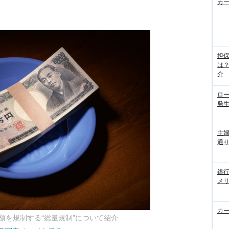
カ
担
は
介
ロ
発
主
通
銀
メ
カ
額を規制する“総量規制”について紹介