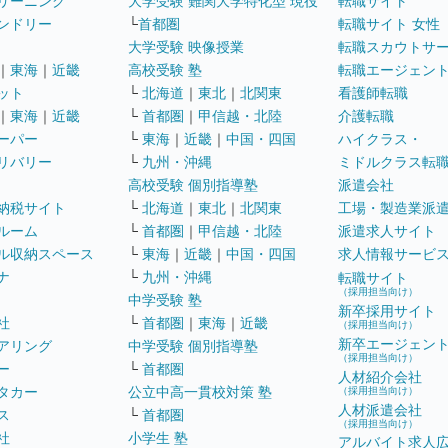
リーニング
大学受験 難関大学特化型 現役
転職サイト
ンドリー
└
首都圏
転職サイト 女性
大学受験 映像授業
転職スカウトサ
｜
東海
｜
近畿
高校受験 塾
転職エージェン
ット
└
北海道
｜
東北
｜
北関東
看護師転職
｜
東海
｜
近畿
└
首都圏
｜
甲信越・北陸
介護転職
ーパー
└
東海
｜
近畿
｜
中国・四国
ハイクラス・
リバリー
└
九州・沖縄
ミドルクラス転
高校受験 個別指導塾
派遣会社
納税サイト
└
北海道
｜
東北
｜
北関東
工場・製造業派
ルーム
└
首都圏
｜
甲信越・北陸
派遣求人サイト
ル収納スペース
└
東海
｜
近畿
｜
中国・四国
求人情報サービ
ナ
└
九州・沖縄
転職サイト
（採用担当向け）
中学受験 塾
新卒採用サイト
社
└
首都圏
｜
東海
｜
近畿
（採用担当向け）
新卒エージェン
アリング
中学受験 個別指導塾
（採用担当向け）
ー
└
首都圏
人材紹介会社
タカー
公立中高一貫校対策 塾
（採用担当向け）
人材派遣会社
ス
└
首都圏
（採用担当向け）
社
小学生 塾
アルバイト求人