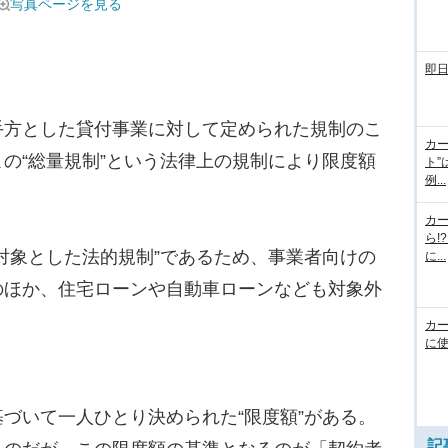
写真ページを見る
即
方とした貸付事業に対して定められた規制のこ
カー
の“総量規制”という法律上の規制により限度額
ト”
例...
カ
ら!
対象とした法的規制”であるため、事業者向けの
に...
のほか、住宅ローンや自動車ローンなども対象外
カ
に使
づいて一人ひとり決められた“限度額”がある。
記