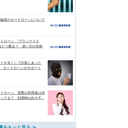
日融資のカードローンについて
ドローン、“ブラックリス
はどう載る？ 使い方の失敗
ードを失くして詐欺にあった
? カードローンのサポート
ードローン、実際の利用者は何
ってる？ 利用時の向き不...
事をもっと見る ≫