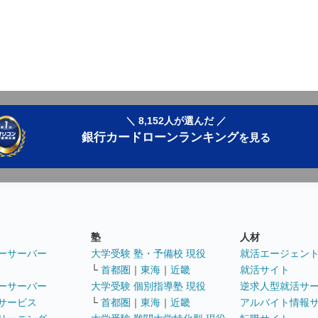
＼ 8,152人が選んだ ／
銀行カードローンランキング
を見る
塾
人材
ーサーバー
大学受験 塾・予備校 現役
就活エージェン
└
首都圏
｜
東海
｜
近畿
就活サイト
ーサーバー
大学受験 個別指導塾 現役
逆求人型就活サ
サービス
└
首都圏
｜
東海
｜
近畿
アルバイト情報