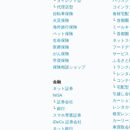
└
ダイレクト型
ハウスク
└
代理店型
コインラ
自転車保険
食材宅配
火災保険
└
首都圏
海外旅行保険
ミールキ
ペット保険
└
首都圏
生命保険
ネットス
医療保険
フードデ
がん保険
サービス
学資保険
ふるさと
保険相談ショップ
トランク
└
レンタ
└
コンテ
金融
└
宅配型
ネット証券
引越し会
NISA
カーシェ
└
証券会社
レンタカ
└
銀行
格安レン
スマホ専業証券
カーリー
iDeCo 証券会社
車買取会
ネット銀行