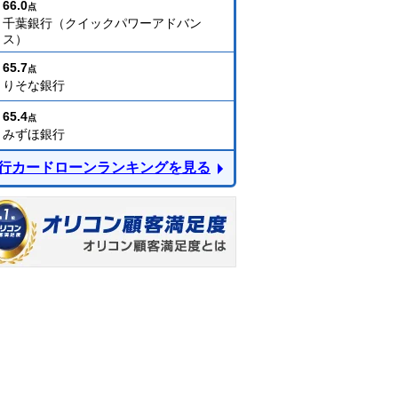
66.0
点
千葉銀行（クイックパワーアドバン
ス）
65.7
点
りそな銀行
65.4
点
みずほ銀行
行カードローンランキングを見る