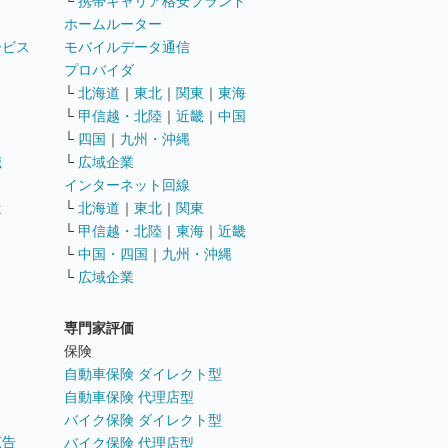
└
携帯キャリア格安ブランド
ホームルーター
ービス
モバイルデータ通信
ト
プロバイダ
└
北海道
｜
東北
｜
関東
｜
東海
└
甲信越・北陸
｜
近畿
｜
中国
└
四国
｜
九州・沖縄
職
└
広域企業
インターネット回線
遣
└
北海道
｜
東北
｜
関東
└
甲信越・北陸
｜
東海
｜
近畿
ス
└
中国・四国
｜
九州・沖縄
└
広域企業
専門家評価
ト
保険
自動車保険 ダイレクト型
自動車保険 代理店型
バイク保険 ダイレクト型
広告
バイク保険 代理店型