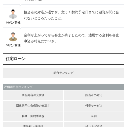
担当者の対応が遅すぎ。危うく契約予定日までに融資が間に合
わないところだったこと。
40代／男性
金利が上がってから審査が終了したので、適用する金利を審査
申込み時点にすべき。
50代／男性
住宅ローン
総合ランキング
評価項目別ランキング
商品内容の充実さ
担当者の対応
団体信用生命保険の充実さ
付帯サービス
審査・契約手続き
金利
手数料・保証料
繰り上げ返済