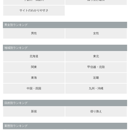
サイトのわかりやすさ
男女別ランキング
男性
女性
地域別ランキング
北海道
東北
関東
甲信越・北陸
東海
近畿
中国・四国
九州・沖縄
目的別ランキング
新規
借り換え
業態別ランキング