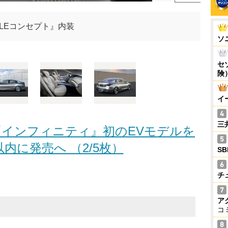
LEコンセプト』内装
ソ
セ
険
イ
三
インフィニティ』初のEVモデルを
内に発売へ （2/5枚）
S
チ
ア
コ