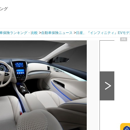
ング
>
>
車保険ランキング・比較
自動車保険ニュース
日産、『インフィニティ』EVモデ
PR