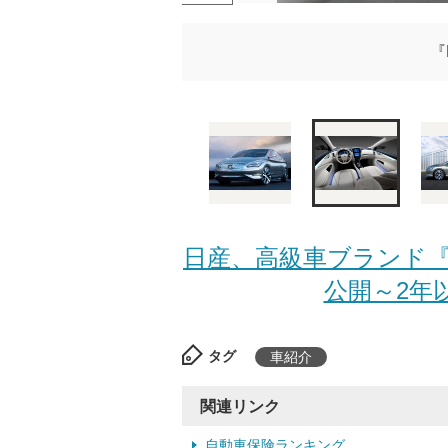
『
日産、高級車ブランド『
公開～2年以
タグ
車紹介
関連リンク
自動車保険ランキング