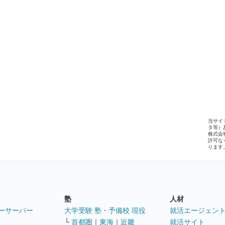
当サイ
タ等）
株式会
許可な
ります
塾
人材
ーサーバー
大学受験 塾・予備校 現役
就活エージェン
└
首都圏
｜
東海
｜
近畿
就活サイト