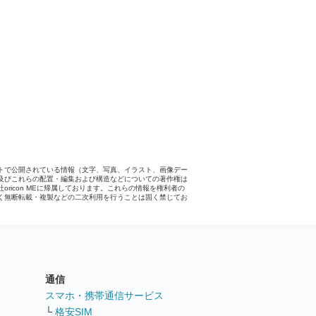
トで公開されている情報（文字、写真、イラスト、画像デー
及びこれらの配置・編集および構造などについての著作権は
社oricon MEに帰属しております。これらの情報を権利者の
く無断転載・複製などの二次利用を行うことは固く禁じてお
。
通信
ト
スマホ・携帯通信サービス
└
格安SIM