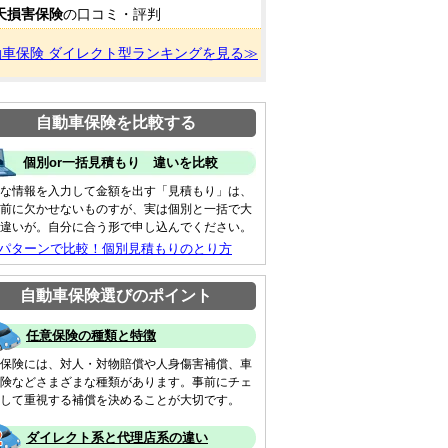
天損害保険
の口コミ・評判
動車保険 ダイレクト型ランキングを見る≫
自動車保険を比較する
個別or一括見積もり 違いを比較
な情報を入力して金額を出す「見積もり」は、
前に欠かせないものすが、実は個別と一括で大
違いが。自分に合う形で申し込んでください。
 パターンで比較！個別見積もりのとり方
自動車保険選びのポイント
任意保険の種類と特徴
保険には、対人・対物賠償や人身傷害補償、車
険などさまざまな種類があります。事前にチェ
して重視する補償を決めることが大切です。
ダイレクト系と代理店系の違い