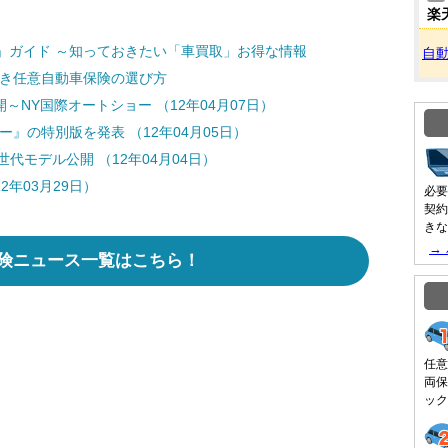
楽
」ガイド ～知っておきたい「車買取」お得な情報
自
どき任意自動車保険の選び方
～NY国際オートショー （12年04月07日）
』の特別版を発表 （12年04月05日）
代モデル公開 （12年04月04日）
年03月29日）
必要
契約
きな
→
険ニュース一覧はこちら！
任意
両保
ック