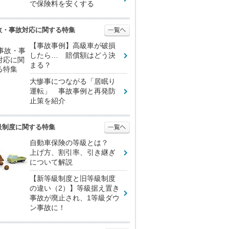
で保険料を安くする
故・事故対応に関する特集
【事故事例】高級車が破損
したら… 賠償額はどう決
まる？
大惨事につながる「居眠り
運転」 事故事例と再発防
止策を紹介
級制度に関する特集
自動車保険の等級とは？
上げ方、割引率、引き継ぎ
について解説
【新等級制度と旧等級制度
の違い（2）】等級据え置き
事故が廃止され、1等級ダウ
ン事故に！