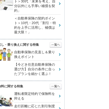
ト＞30代「未来を考え、自
分以外にも手厚い補償を契
約」
＜自動車保険の契約ポイン
ト＞10代・20代「割引・特
約を上手に活用し、補償は
最大限！」
直し・乗り換えに関する特集
自動車保険の見直し＆乗り
換えポイント
【今どき任意自動車保険の
選び方】自分の条件に合っ
たプランを細かく選ぶ！
険料に関する特集
運転者限定特約で保険料を
抑える
走行距離に応じた割引制度