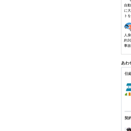
自動
に大
トを
人身
約3
事故
あわ
仕
契