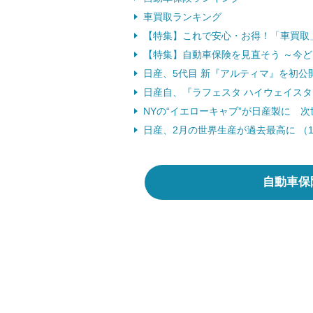
車買取ランキング
【特集】これで安心・お得！「車買取
【特集】自動車保険を見直そう ～今
日産、5代目 新『アルティマ』を初公開
日産自、『ラフェスタ ハイウェイスター
NYの“イエローキャブ”が日産製に 次世
日産、2月の世界生産が過去最高に （12
自動車保