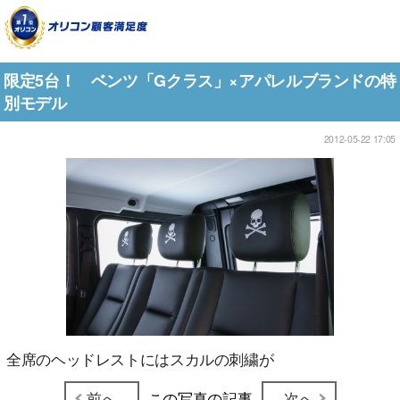
限定5台！ ベンツ「Gクラス」×アパレルブランドの特
別モデル
2012-05-22 17:05
全席のヘッドレストにはスカルの刺繍が
前へ
この写真の記事
次へ