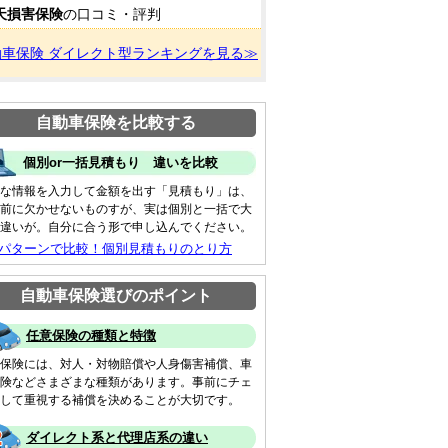
天損害保険
の口コミ・評判
動車保険 ダイレクト型ランキングを見る≫
自動車保険を比較する
個別or一括見積もり 違いを比較
な情報を入力して金額を出す「見積もり」は、
前に欠かせないものすが、実は個別と一括で大
違いが。自分に合う形で申し込んでください。
 パターンで比較！個別見積もりのとり方
自動車保険選びのポイント
任意保険の種類と特徴
保険には、対人・対物賠償や人身傷害補償、車
険などさまざまな種類があります。事前にチェ
して重視する補償を決めることが大切です。
ダイレクト系と代理店系の違い