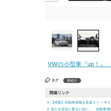
VWの小型車『up！』 
タグ
車紹介
関連リンク
【特集】自動車保険を見直そう ～今
安心＆安全に乗るために… 自動車保