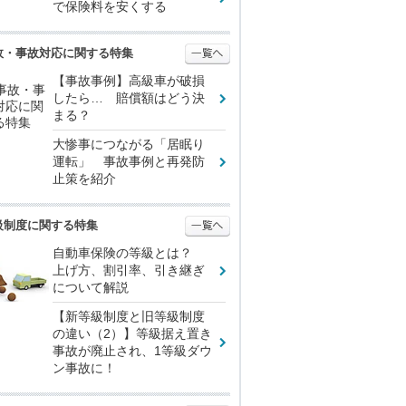
で保険料を安くする
故・事故対応に関する特集
【事故事例】高級車が破損
したら… 賠償額はどう決
まる？
大惨事につながる「居眠り
運転」 事故事例と再発防
止策を紹介
級制度に関する特集
自動車保険の等級とは？
上げ方、割引率、引き継ぎ
について解説
【新等級制度と旧等級制度
の違い（2）】等級据え置き
事故が廃止され、1等級ダウ
ン事故に！