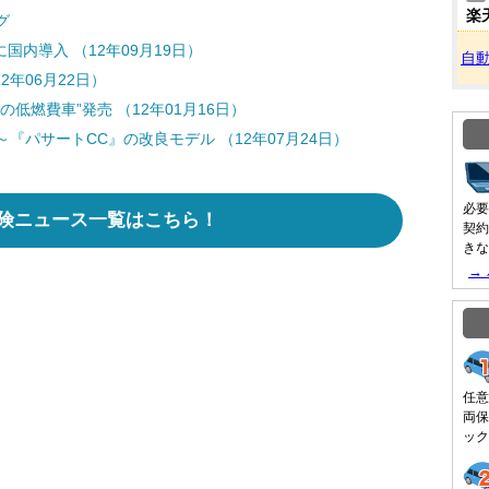
楽
グ
に国内導入 （12年09月19日）
自
年06月22日）
低燃費車”発売 （12年01月16日）
『パサートCC』の改良モデル （12年07月24日）
必要
険ニュース一覧はこちら！
契約
きな
→
任意
両保
ック