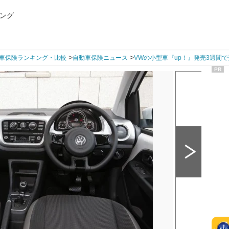
ング
>
>
車保険ランキング・比較
自動車保険ニュース
VWの小型車『up！』発売3週間で受
PR