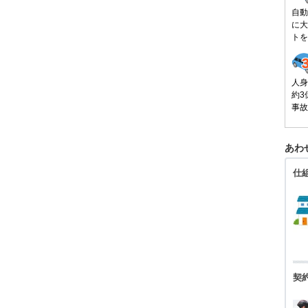
自動
に大
トを
人身
約3
事故
あわ
仕
契