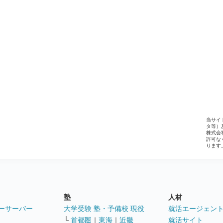
当サイ
タ等）
株式会
許可な
ります
塾
人材
ーサーバー
大学受験 塾・予備校 現役
就活エージェン
└
首都圏
｜
東海
｜
近畿
就活サイト