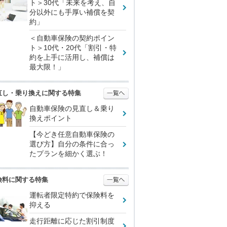
ト＞30代「未来を考え、自
分以外にも手厚い補償を契
約」
＜自動車保険の契約ポイン
ト＞10代・20代「割引・特
約を上手に活用し、補償は
最大限！」
直し・乗り換えに関する特集
自動車保険の見直し＆乗り
換えポイント
【今どき任意自動車保険の
選び方】自分の条件に合っ
たプランを細かく選ぶ！
険料に関する特集
運転者限定特約で保険料を
抑える
走行距離に応じた割引制度