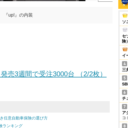
『up!』の内装
ソ
セ
険
イ
三
発売3週間で受注3000台 （2/2枚）
S
チ
ア
コ
どき任意自動車保険の選び方
険ランキング