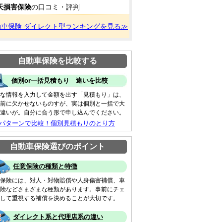
天損害保険
の口コミ・評判
動車保険 ダイレクト型ランキングを見る≫
自動車保険を比較する
個別or一括見積もり 違いを比較
な情報を入力して金額を出す「見積もり」は、
前に欠かせないものすが、実は個別と一括で大
違いが。自分に合う形で申し込んでください。
 パターンで比較！個別見積もりのとり方
自動車保険選びのポイント
任意保険の種類と特徴
保険には、対人・対物賠償や人身傷害補償、車
険などさまざまな種類があります。事前にチェ
して重視する補償を決めることが大切です。
ダイレクト系と代理店系の違い