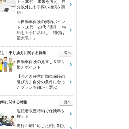
ト＞30代「未来を考え、自
分以外にも手厚い補償を契
約」
＜自動車保険の契約ポイン
ト＞10代・20代「割引・特
約を上手に活用し、補償は
最大限！」
直し・乗り換えに関する特集
自動車保険の見直し＆乗り
換えポイント
【今どき任意自動車保険の
選び方】自分の条件に合っ
たプランを細かく選ぶ！
険料に関する特集
運転者限定特約で保険料を
抑える
走行距離に応じた割引制度