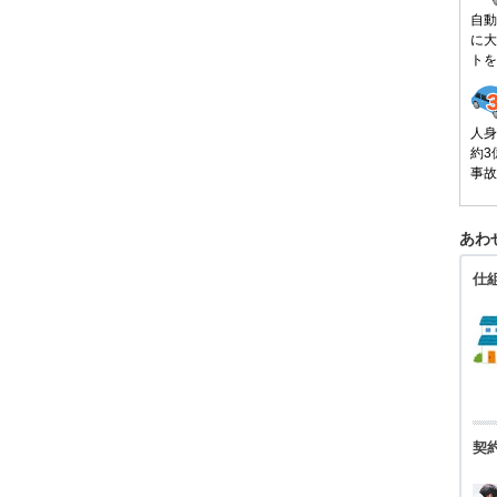
自動
に大
トを
人身
約3
事故
あわ
仕
契