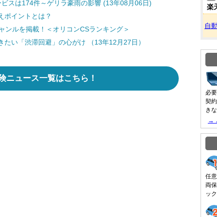
は174件～ゲリラ豪雨の影響 (13年08月06日)
楽
えポイントとは？
自
ャンルを掲載！＜オリコンCSランキング＞
たい「渋滞回避」の心がけ （13年12月27日）
険ニュース一覧はこちら！
必要
契約
きな
→
任意
両保
ック