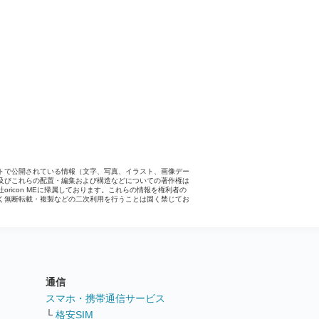
トで公開されている情報（文字、写真、イラスト、画像デー
及びこれらの配置・編集および構造などについての著作権は
社oricon MEに帰属しております。これらの情報を権利者の
く無断転載・複製などの二次利用を行うことは固く禁じてお
。
通信
ト
スマホ・携帯通信サービス
└
格安SIM