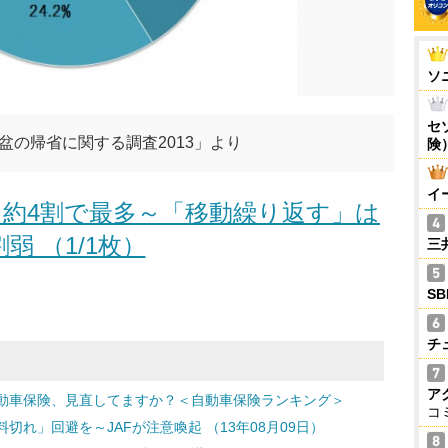
ソ
セ
盆の帰省に関する調査2013」より
険
イ
約4割で最多～「移動繰り返す」は
割弱 （1/1枚）
三
S
チ
ア
動車保険、見直してますか？＜自動車保険ランキング＞
コ
れ」回避を～JAFが注意喚起 （13年08月09日）