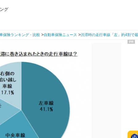
ング
>
>
車保険ランキング・比較
自動車保険ニュース
渋滞時の走行車線「左」約4割で
PR