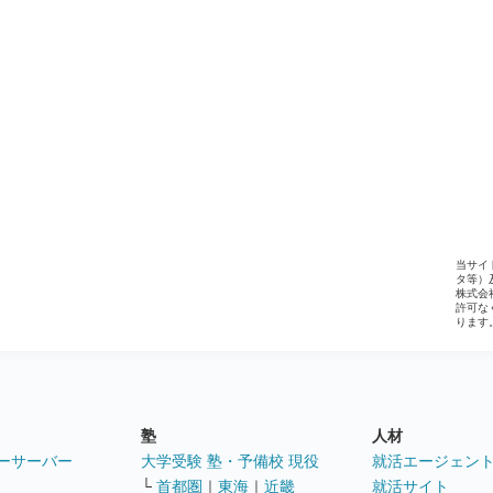
当サイ
タ等）
株式会
許可な
ります
塾
人材
ーサーバー
大学受験 塾・予備校 現役
就活エージェン
└
首都圏
｜
東海
｜
近畿
就活サイト