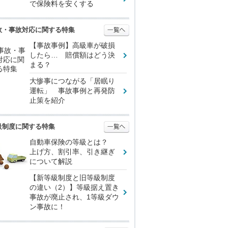
で保険料を安くする
故・事故対応に関する特集
【事故事例】高級車が破損
したら… 賠償額はどう決
まる？
大惨事につながる「居眠り
運転」 事故事例と再発防
止策を紹介
級制度に関する特集
自動車保険の等級とは？
上げ方、割引率、引き継ぎ
について解説
【新等級制度と旧等級制度
の違い（2）】等級据え置き
事故が廃止され、1等級ダウ
ン事故に！