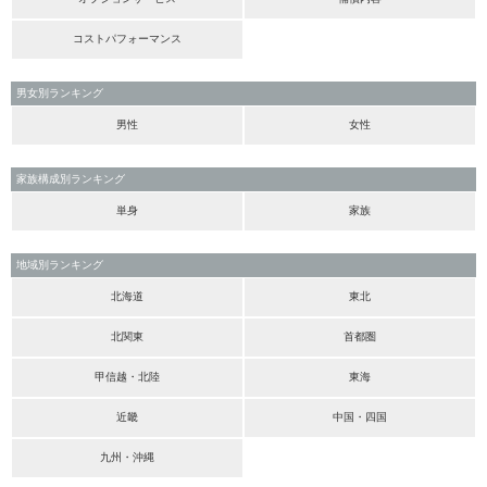
コストパフォーマンス
男女別ランキング
男性
女性
家族構成別ランキング
単身
家族
地域別ランキング
北海道
東北
北関東
首都圏
甲信越・北陸
東海
近畿
中国・四国
九州・沖縄