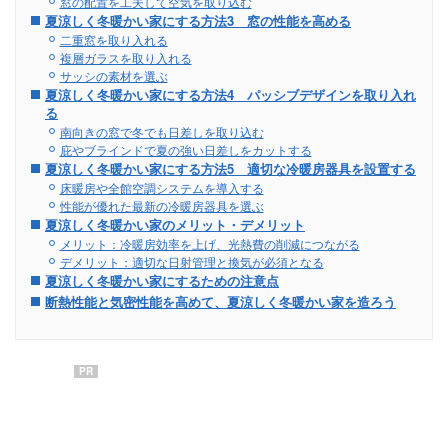
窓の配置を工夫して空気を取り込む
夏涼しく冬暖かい家にする方法3 窓の性能を高める
二重窓を取り入れる
複層ガラスを取り入れる
サッシの素材を選ぶ
夏涼しく冬暖かい家にする方法4 パッシブデザインを取り入れ
る
南向きの窓で冬でも日差しを取り込む
庇やブラインドで夏の強い日差しをカットする
夏涼しく冬暖かい家にする方法5 適切な冷暖房器具を設置する
床暖房や全館空調システムを導入する
性能が優れた最新の冷暖房器具を選ぶ
夏涼しく冬暖かい家のメリット・デメリット
メリット：冷暖房効率を上げ、光熱費の削減につながる
デメリット：適切な日射管理と換気が必須となる
夏涼しく冬暖かい家にするための注意点
断熱性能と気密性能を高めて、夏涼しく冬暖かい家を造ろう
PR