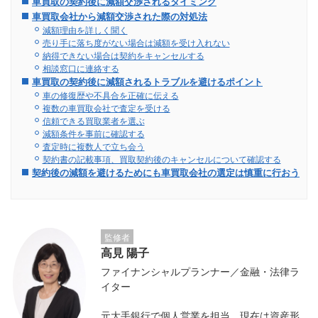
車買取の契約後に減額交渉されるタイミング
車買取会社から減額交渉された際の対処法
減額理由を詳しく聞く
売り手に落ち度がない場合は減額を受け入れない
納得できない場合は契約をキャンセルする
相談窓口に連絡する
車買取の契約後に減額されるトラブルを避けるポイント
車の修復歴や不具合を正確に伝える
複数の車買取会社で査定を受ける
信頼できる買取業者を選ぶ
減額条件を事前に確認する
査定時に複数人で立ち会う
契約書の記載事項、買取契約後のキャンセルについて確認する
契約後の減額を避けるためにも車買取会社の選定は慎重に行おう
監修者
高見 陽子
ファイナンシャルプランナー／金融・法律ラ
イター
元大手銀行で個人営業を担当。現在は資産形