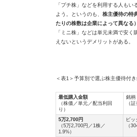
「プチ株」などを利用する人もい
よう。というのも、
株主優待の特
たりの株数は企業によって異なる
「ミニ株」などは単元未満で安く
えないというデメリットがある。
＜表1＞予算別で選ぶ株主優待付き
最低購入金額
銘柄
（株価／単元／配当利回
（証
り）
5万2,700円
ビッ
（5万2,700円／1株／
（3
1.9%）