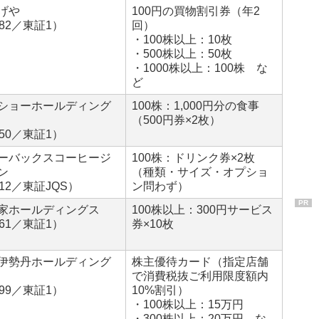
げや
100円の買物割引券（年2
182／東証1）
回）
・100株以上：10枚
・500株以上：50枚
・1000株以上：100株 な
ど
ショーホールディング
100株：1,000円分の食事
（500円券×2枚）
550／東証1）
ーバックスコーヒージ
100株：ドリンク券×2枚
ン
（種類・サイズ・オプショ
712／東証JQS）
ン問わず）
PR
家ホールディングス
100株以上：300円サービス
861／東証1）
券×10枚
伊勢丹ホールディング
株主優待カード（指定店舗
で消費税抜ご利用限度額内
099／東証1）
10%割引）
・100株以上：15万円
・300株以上：20万円 な