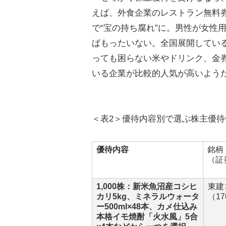
えば、外食企業のレストラン無料
で“宝の持ち腐れ”に。男性が女性
ばもったいない。全国展開してい
っても困らない米やドリンク、金
いる企業が比較的人気が高いよう
＜表2＞優待内容別で選ぶ株主優待
優待内容
銘柄
（証
1,000株：新米魚沼産コシヒ
東建
カリ5kg、ミネラルウォータ
（1
ー500ml×48本、カメ仕込み
本格イモ焼酎「火水風」5合