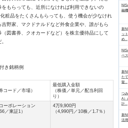
NI
券をもらっても、近所になければ利用できないの
融
用化粧品をたくさんもらっても、使う機会が少なけれ
る吉野家、マクドナルドなど外食企業や、誰がもら
新N
券（図書券、クオカードなど）を株主優待品にして
ッ
め...
だ。
NI
ベ
付き銘柄例
新N
た
疑...
最低購入金額
券コード／市場）
（株価／単元／配当利回
つみ
り）
A
計...
コーポレーション
4万9,900円
766／東証1）
（4,990円／10株／1.7％）
新N
活