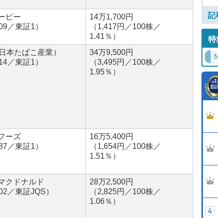
記
ーピー
14万1,700円
809／東証1）
（1,417円／100株／
1.41％）
特
（日本たばこ産業）
34万9,500円
N
914／東証1）
（3,495円／100株／
1.95％）
フーズ
16万5,400円
887／東証1）
（1,654円／100株／
1.51％）
マクドナルド
28万2,500円
02／東証JQS）
（2,825円／100株／
1.06％）