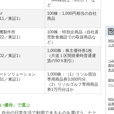
ど
メ
100株：1,000円相当の自社
811／東証1）
商品
機製作所
100株：特別企画品（自社直
222／東証1）
営飲食施設での取扱商品な
NI
ど）
り
1,000株：株主優待券1枚
202／東証1）
（片道１区間搭乗時普通運
賃の50％割引）
つ
新N
意
ートソリューション
1,000株：（1）リソル宿泊
261／東証1）
専用商品券3,000円分、
新N
（2）リソルゴルフ専用商品
ー
券1万円分ほか
NI
証
良い優待」で選ぶ
比
自分の日常生活で利用できるものを選ぼう。たと