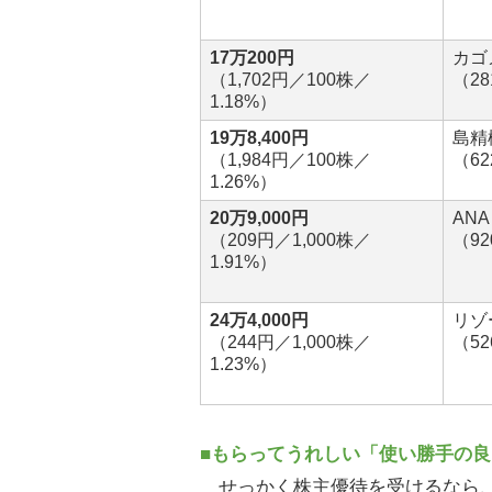
17万200円
カゴ
（1,702円／100株／
（2
1.18%）
19万8,400円
島精
（1,984円／100株／
（6
1.26%）
20万9,000円
ANA
（209円／1,000株／
（9
1.91%）
24万4,000円
リゾ
（244円／1,000株／
（5
1.23%）
■もらってうれしい「使い勝手の
せっかく株主優待を受けるなら、