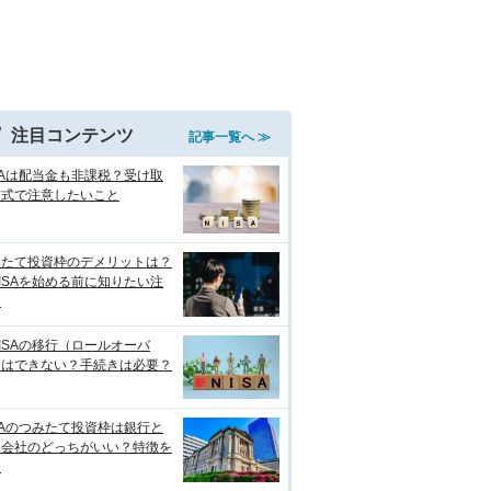
注目コンテンツ
記事一覧へ ≫
SAは配当金も非課税？受け取
方式で注意したいこと
みたて投資枠のデメリットは？
ISAを始める前に知りたい注
点
ISAの移行（ロールオーバ
）はできない？手続きは必要？
SAのつみたて投資枠は銀行と
券会社のどっちがいい？特徴を
較