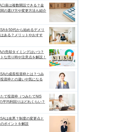
SA口座は複数開設できる？金
機関の選び方や変更方法も紹介
ISAを50代から始めるデメリ
トはある？メリットやおすす
SAの売却タイミングはいつ？
ストな売り時や注意点を解説！
ISAの成長投資枠とは？つみ
て投資枠との違いや気になる
たて投資枠（つみたてNIS
）の平均利回りはどれくらい？
ISAは改悪？制度の変更点と
用のポイントを解説