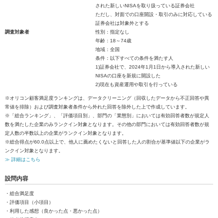
された新しいNISAを取り扱っている証券会社
ただし、対面での口座開設・取引のみに対応している
証券会社は対象外とする
調査対象者
性別：指定なし
年齢：18～74歳
地域：全国
条件：以下すべての条件を満たす人
1)証券会社で、2024年1月1日から導入された新しい
NISAの口座を新規に開設した
2)現在も資産運用や取引を行っている
※オリコン顧客満足度ランキングは、データクリーニング（回収したデータから不正回答や異
常値を排除）および調査対象者条件から外れた回答を除外した上で作成しています。
※「総合ランキング」、「評価項目別」、部門の「業態別」においては有効回答者数が規定人
数を満たした企業のみランクイン対象となります。その他の部門においては有効回答者数が規
定人数の半数以上の企業がランクイン対象となります。
※総合得点が60.0点以上で、他人に薦めたくないと回答した人の割合が基準値以下の企業がラ
ンクイン対象となります。
≫ 詳細はこちら
設問内容
・総合満足度
・評価項目（小項目）
・利用した感想（良かった点・悪かった点）