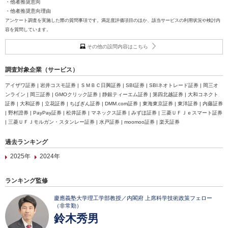
・他者推奨意向
・他者推奨意向理由
アンケート調査を実施した際の質問事項です。満足度評価項目のほか、該当サービスの利用状況や検討内
容を質問しています。
その他の設問内容はこちら
調査対象企業（サービス）
アイザワ証券 | 岩井コスモ証券 | ＳＭＢＣ日興証券 | SBI証券 | SBIネオトレード証券 | 岡三オ
ンライン | 岡三証券 | GMOクリック証券 | 静銀ティーエム証券 | 第四北越証券 | 大和コネクト
証券 | 大和証券 | 立花証券 | ちばぎん証券 | DMM.com証券 | 東海東京証券 | 東洋証券 | 内藤証券
| 野村證券 | PayPay証券 | 松井証券 | マネックス証券 | みずほ証券 | 三菱ＵＦＪｅスマート証券
| 三菱ＵＦＪモルガン・スタンレー証券 | 水戸証券 | moomoo証券 | 楽天証券
過去ランキング
2025年
2024年
ランキング監修
慶應義塾大学理工学部教授／内閣府 上席科学技術政策フェロー
（非常勤）
鈴木秀男