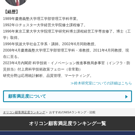
【経歴】
1989年慶應義塾大学理工学部管理工学科卒業。
1992年ロチェスター大学経営大学院修士課程修了。
1996年東京工業大学大学院理工学研究科博士課程経営工学専攻修了。博士（工
学）取得。
1996年筑波大学社会工学系・講師。2002年6月同助教授。
2008年4月慶應義塾大学理工学部管理工学科・准教授。2011年4月同教授、現
在に至る。
2023年4月内閣府 科学技術・イノベーション推進事務局参事官（インフラ・防
災担当）付上席科学技術政策フェロー（非常勤）
研究分野は応用統計解析、品質管理、マーケティング。
≫鈴木研究室についての詳細はこちら
顧客満足度について
オリコン顧客満足度ランキング
おすすめのNISAランキング・比較
オリコン顧客満足度
ランキング一覧