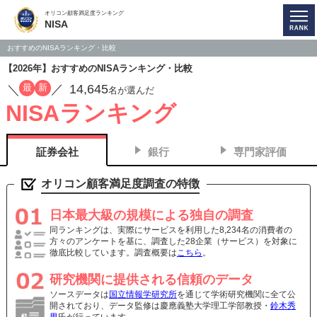
オリコン顧客満足度ランキング
NISA
おすすめのNISAランキング・比較
【2026年】おすすめのNISAランキング・比較
14,645
最
新
／
／
名が選んだ
NISAランキング
証券会社
銀行
専門家評価
オリコン顧客満足度調査の特徴
日本最大級の規模による独自の調査
同ランキングは、実際にサービスを利用した8,234名の消費者の
方々のアンケートを基に、調査した28企業（サービス）を対象に
徹底比較しています。調査概要は
こちら
。
研究機関に提供される信頼のデータ
ソースデータは
国立情報学研究所
を通じて学術研究機関に全て公
開されており、データ監修は慶應義塾大学理工学部教授・
鈴木秀
男
氏が行っています。