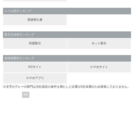
レベル別ランキング
投資初心者
取引方法別ランキング
対面取引
ネット取引
利用形態別ランキング
PCサイト
スマホサイト
スマホアプリ
※文字がグレーの部門は当社規定の条件を満たした企業が2社未満のため発表しておりません。
PR