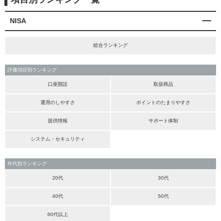
NISA
総合ランキング
評価項目別ランキング
口座開設
取扱商品
運用のしやすさ
ポイントのたまりやすさ
提供情報
サポート体制
システム・セキュリティ
年代別ランキング
20代
30代
40代
50代
60代以上