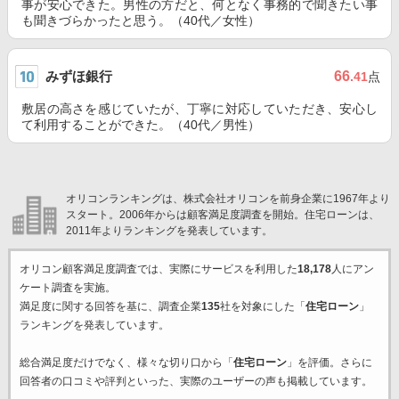
事が安心できた。男性の方だと、何となく事務的で聞きたい事
も聞きづらかったと思う。（40代／女性）
みずほ銀行
66
.41
点
敷居の高さを感じていたが、丁寧に対応していただき、安心し
て利用することができた。（40代／男性）
オリコンランキングは、株式会社オリコンを前身企業に1967年より
スタート。2006年からは顧客満足度調査を開始。住宅ローンは、
2011年よりランキングを発表しています。
オリコン顧客満足度調査では、実際にサービスを利用した
18,178
人にアン
ケート調査を実施。
満足度に関する回答を基に、調査企業
135
社を対象にした「
住宅ローン
」
ランキングを発表しています。
総合満足度だけでなく、様々な切り口から「
住宅ローン
」を評価。さらに
回答者の口コミや評判といった、実際のユーザーの声も掲載しています。