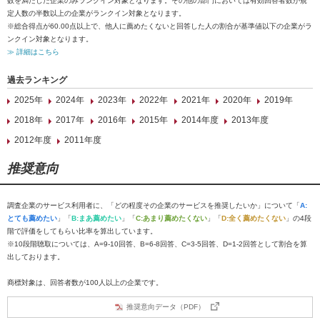
数を満たした企業のみランクイン対象となります。その他の部門においては有効回答者数が規
定人数の半数以上の企業がランクイン対象となります。
※総合得点が60.00点以上で、他人に薦めたくないと回答した人の割合が基準値以下の企業がラ
ンクイン対象となります。
≫ 詳細はこちら
過去ランキング
2025年
2024年
2023年
2022年
2021年
2020年
2019年
2018年
2017年
2016年
2015年
2014年度
2013年度
2012年度
2011年度
推奨意向
調査企業のサービス利用者に、「どの程度その企業のサービスを推奨したいか」について「
A:
とても薦めたい
」「
B:まあ薦めたい
」「
C:あまり薦めたくない
」「
D:全く薦めたくない
」の4段
階で評価をしてもらい比率を算出しています。
※10段階聴取については、A=9-10回答、B=6-8回答、C=3-5回答、D=1-2回答として割合を算
出しております。
商標対象は、回答者数が100人以上の企業です。
推奨意向データ（PDF）