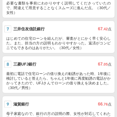
必要な書類を事前にわかりやすく説明してくださっていたの
で、間違えて用意することなくスムーズに進んだ点。（30代／
女性）
三井住友信託銀行
67
.42
点
はじめての住宅ローンを組んだが、審査がとにかく早く安心し
た。また、担当の方の説明もわかりやすかった。返済がコンビ
ニでもできるのはありがたい。（30代／女性）
三菱UFJ銀行
67
.05
点
最初に電話で住宅ローンの借り換えの勧誘があった時、1年後に
検討していると答えたら、ちゃんと1年後に再度勧誘の電話がか
かってきたので、UFJさんでローンの借り換えを決めました。
（30代／男性）
滋賀銀行
66
.76
点
母子家庭なので、銀行の方の説明の際、女性が対応してくれた