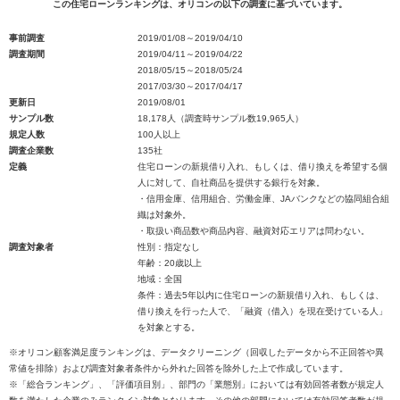
この住宅ローンランキングは、オリコンの以下の調査に基づいています。
事前調査
2019/01/08～2019/04/10
調査期間
2019/04/11～2019/04/22
2018/05/15～2018/05/24
2017/03/30～2017/04/17
更新日
2019/08/01
サンプル数
18,178人（調査時サンプル数19,965人）
規定人数
100人以上
調査企業数
135社
定義
住宅ローンの新規借り入れ、もしくは、借り換えを希望する個
人に対して、自社商品を提供する銀行を対象。
・信用金庫、信用組合、労働金庫、JAバンクなどの協同組合組
織は対象外。
・取扱い商品数や商品内容、融資対応エリアは問わない。
調査対象者
性別：指定なし
年齢：20歳以上
地域：全国
条件：過去5年以内に住宅ローンの新規借り入れ、もしくは、
借り換えを行った人で、「融資（借入）を現在受けている人」
を対象とする。
※オリコン顧客満足度ランキングは、データクリーニング（回収したデータから不正回答や異
常値を排除）および調査対象者条件から外れた回答を除外した上で作成しています。
※「総合ランキング」、「評価項目別」、部門の「業態別」においては有効回答者数が規定人