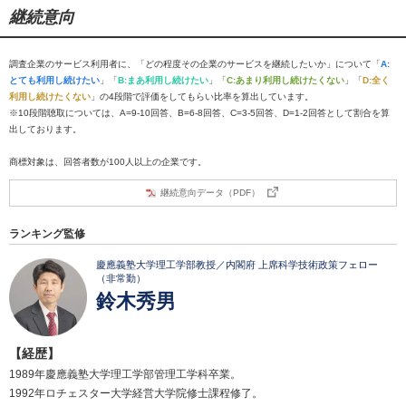
継続意向
調査企業のサービス利用者に、「どの程度その企業のサービスを継続したいか」について「
A:
とても利用し続けたい
」「
B:まあ利用し続けたい
」「
C:あまり利用し続けたくない
」「
D:全く
利用し続けたくない
」の4段階で評価をしてもらい比率を算出しています。
※10段階聴取については、A=9-10回答、B=6-8回答、C=3-5回答、D=1-2回答として割合を算
出しております。
商標対象は、回答者数が100人以上の企業です。
継続意向データ（PDF）
ランキング監修
慶應義塾大学理工学部教授／内閣府 上席科学技術政策フェロー
（非常勤）
鈴木秀男
【経歴】
1989年慶應義塾大学理工学部管理工学科卒業。
1992年ロチェスター大学経営大学院修士課程修了。