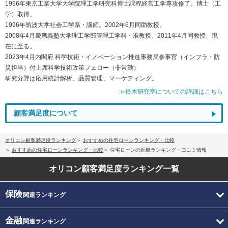
1996年東京工業大学大学院理工学研究科博士課程経営工学専攻修了。博士（工
学）取得。
1996年筑波大学社会工学系・講師。2002年6月同助教授。
2008年4月慶應義塾大学理工学部管理工学科・准教授。2011年4月同教授、現
在に至る。
2023年4月内閣府 科学技術・イノベーション推進事務局参事官（インフラ・防
災担当）付上席科学技術政策フェロー（非常勤）
研究分野は応用統計解析、品質管理、マーケティング。
≫鈴木研究室についての詳細はこちら
顧客満足度について
オリコン顧客満足度ランキング
おすすめの住宅ローンランキング・比較
おすすめの住宅ローンランキング・比較
住宅ローンの近畿ランキング・口コミ情報
オリコン顧客満足度
ランキング一覧
保険
関連ランキング
金融
関連ランキング