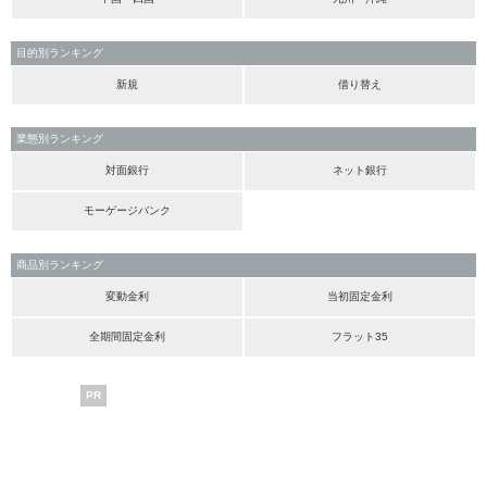
目的別ランキング
新規
借り替え
業態別ランキング
対面銀行
ネット銀行
モーゲージバンク
商品別ランキング
変動金利
当初固定金利
全期間固定金利
フラット35
PR