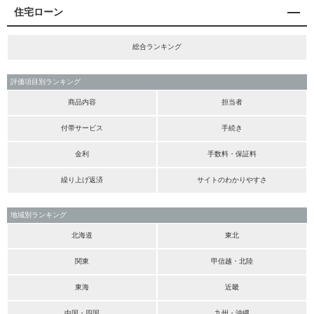
住宅ローン
総合ランキング
評価項目別ランキング
商品内容
担当者
付帯サービス
手続き
金利
手数料・保証料
繰り上げ返済
サイトのわかりやすさ
地域別ランキング
北海道
東北
関東
甲信越・北陸
東海
近畿
中国・四国
九州・沖縄