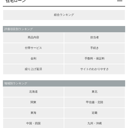
住宅ローン
総合ランキング
評価項目別ランキング
商品内容
担当者
付帯サービス
手続き
金利
手数料・保証料
繰り上げ返済
サイトのわかりやすさ
地域別ランキング
北海道
東北
関東
甲信越・北陸
東海
近畿
中国・四国
九州・沖縄