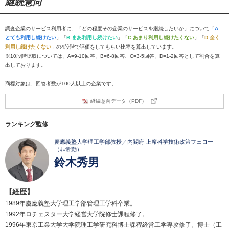
継続意向
調査企業のサービス利用者に、「どの程度その企業のサービスを継続したいか」について「
A:
とても利用し続けたい
」「
B:まあ利用し続けたい
」「
C:あまり利用し続けたくない
」「
D:全く
利用し続けたくない
」の4段階で評価をしてもらい比率を算出しています。
※10段階聴取については、A=9-10回答、B=6-8回答、C=3-5回答、D=1-2回答として割合を算
出しております。
商標対象は、回答者数が100人以上の企業です。
継続意向データ（PDF）
ランキング監修
慶應義塾大学理工学部教授／内閣府 上席科学技術政策フェロー
（非常勤）
鈴木秀男
【経歴】
1989年慶應義塾大学理工学部管理工学科卒業。
1992年ロチェスター大学経営大学院修士課程修了。
1996年東京工業大学大学院理工学研究科博士課程経営工学専攻修了。博士（工