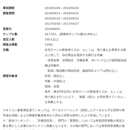
事前調査
2019/01/08～2019/04/10
調査期間
2019/04/11～2019/04/22
2018/05/15～2018/05/24
2017/03/30～2017/04/17
更新日
2019/08/01
サンプル数
18,178人（調査時サンプル数19,965人）
規定人数
100人以上
調査企業数
135社
定義
住宅ローンの新規借り入れ、もしくは、借り換えを希望する個
人に対して、自社商品を提供する銀行を対象。
・信用金庫、信用組合、労働金庫、JAバンクなどの協同組合組
織は対象外。
・取扱い商品数や商品内容、融資対応エリアは問わない。
調査対象者
性別：指定なし
年齢：20歳以上
地域：全国
条件：過去5年以内に住宅ローンの新規借り入れ、もしくは、
借り換えを行った人で、「融資（借入）を現在受けている人」
を対象とする。
※オリコン顧客満足度ランキングは、データクリーニング（回収したデータから不正回答や異
常値を排除）および調査対象者条件から外れた回答を除外した上で作成しています。
※「総合ランキング」、「評価項目別」、部門の「業態別」においては有効回答者数が規定人
数を満たした企業のみランクイン対象となります。その他の部門においては有効回答者数が規