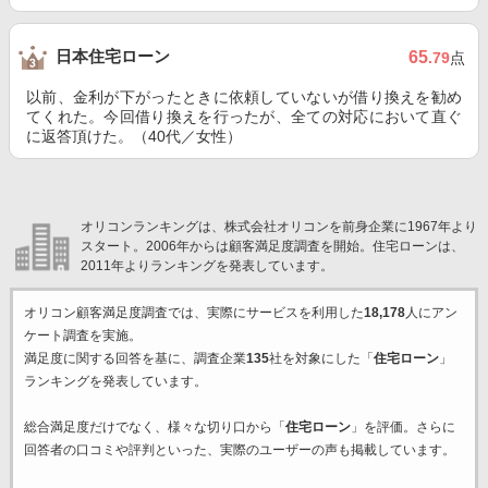
日本住宅ローン
65
.79
点
以前、金利が下がったときに依頼していないが借り換えを勧め
てくれた。今回借り換えを行ったが、全ての対応において直ぐ
に返答頂けた。（40代／女性）
オリコンランキングは、株式会社オリコンを前身企業に1967年より
スタート。2006年からは顧客満足度調査を開始。住宅ローンは、
2011年よりランキングを発表しています。
オリコン顧客満足度調査では、実際にサービスを利用した
18,178
人にアン
ケート調査を実施。
満足度に関する回答を基に、調査企業
135
社を対象にした「
住宅ローン
」
ランキングを発表しています。
総合満足度だけでなく、様々な切り口から「
住宅ローン
」を評価。さらに
回答者の口コミや評判といった、実際のユーザーの声も掲載しています。