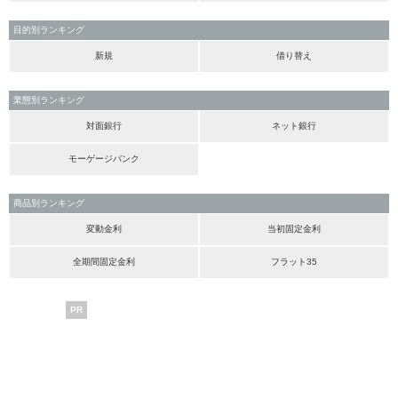
目的別ランキング
新規
借り替え
業態別ランキング
対面銀行
ネット銀行
モーゲージバンク
商品別ランキング
変動金利
当初固定金利
全期間固定金利
フラット35
PR