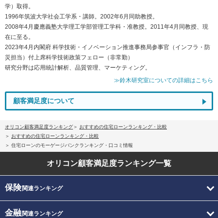
学）取得。
1996年筑波大学社会工学系・講師。2002年6月同助教授。
2008年4月慶應義塾大学理工学部管理工学科・准教授。2011年4月同教授、現
在に至る。
2023年4月内閣府 科学技術・イノベーション推進事務局参事官（インフラ・防
災担当）付上席科学技術政策フェロー（非常勤）
研究分野は応用統計解析、品質管理、マーケティング。
≫鈴木研究室についての詳細はこちら
顧客満足度について
オリコン顧客満足度ランキング
おすすめの住宅ローンランキング・比較
おすすめの住宅ローンランキング・比較
住宅ローンのモーゲージバンクランキング・口コミ情報
オリコン顧客満足度
ランキング一覧
保険
関連ランキング
金融
関連ランキング