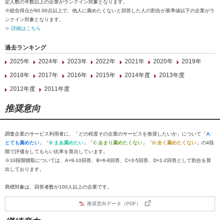
定人数の半数以上の企業がランクイン対象となります。
※総合得点が60.00点以上で、他人に薦めたくないと回答した人の割合が基準値以下の企業がラ
ンクイン対象となります。
≫ 詳細はこちら
過去ランキング
2025年
2024年
2023年
2022年
2021年
2020年
2019年
2018年
2017年
2016年
2015年
2014年度
2013年度
2012年度
2011年度
推奨意向
調査企業のサービス利用者に、「どの程度その企業のサービスを推奨したいか」について「
A:
とても薦めたい
」「
B:まあ薦めたい
」「
C:あまり薦めたくない
」「
D:全く薦めたくない
」の4段
階で評価をしてもらい比率を算出しています。
※10段階聴取については、A=9-10回答、B=6-8回答、C=3-5回答、D=1-2回答として割合を算
出しております。
商標対象は、回答者数が100人以上の企業です。
推奨意向データ（PDF）