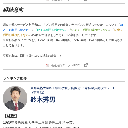
継続意向
調査企業のサービス利用者に、「どの程度その企業のサービスを継続したいか」について「
A:
とても利用し続けたい
」「
B:まあ利用し続けたい
」「
C:あまり利用し続けたくない
」「
D:全く
利用し続けたくない
」の4段階で評価をしてもらい比率を算出しています。
※10段階聴取については、A=9-10回答、B=6-8回答、C=3-5回答、D=1-2回答として割合を算
出しております。
商標対象は、回答者数が100人以上の企業です。
継続意向データ（PDF）
ランキング監修
慶應義塾大学理工学部教授／内閣府 上席科学技術政策フェロー
（非常勤）
鈴木秀男
【経歴】
1989年慶應義塾大学理工学部管理工学科卒業。