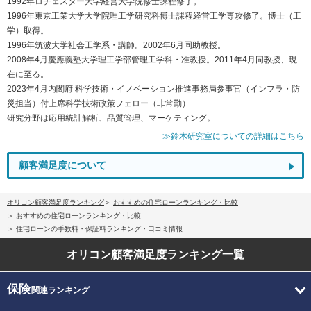
1992年ロチェスター大学経営大学院修士課程修了。
1996年東京工業大学大学院理工学研究科博士課程経営工学専攻修了。博士（工
学）取得。
1996年筑波大学社会工学系・講師。2002年6月同助教授。
2008年4月慶應義塾大学理工学部管理工学科・准教授。2011年4月同教授、現
在に至る。
2023年4月内閣府 科学技術・イノベーション推進事務局参事官（インフラ・防
災担当）付上席科学技術政策フェロー（非常勤）
研究分野は応用統計解析、品質管理、マーケティング。
≫鈴木研究室についての詳細はこちら
顧客満足度について
オリコン顧客満足度ランキング
おすすめの住宅ローンランキング・比較
おすすめの住宅ローンランキング・比較
住宅ローンの手数料・保証料ランキング・口コミ情報
オリコン顧客満足度
ランキング一覧
保険
関連ランキング