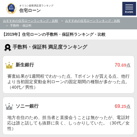
オリコン顧客満足度ランキング
住宅ローン
おすすめの住宅ローンランキング・比較
おすすめの住宅ローンランキング・比較
手数料・保証料
【2019年】住宅ローンの手数料・保証料ランキング・比較
手数料・保証料 満足度ランキング
新生銀行
70
.69
点
審査結果が1週間程でわかった点、Tポイントが貰える点、他行
より当初固定変動金利ローンの固定期間の種類が多かった点。
（40代／男性）
ソニー銀行
69
.25
点
地方在住のため、担当者と直接会うことは無かったが、電話対
応は誰と話しても抜群に良く、しっかりしていた。（30代／女
性）