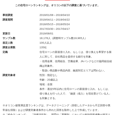
この住宅ローンランキングは、オリコンの以下の調査に基づいています。
事前調査
2019/01/08～2019/04/10
調査期間
2019/04/11～2019/04/22
2018/05/15～2018/05/24
2017/03/30～2017/04/17
更新日
2019/08/01
サンプル数
18,178人（調査時サンプル数19,965人）
規定人数
100人以上
調査企業数
135社
定義
住宅ローンの新規借り入れ、もしくは、借り換えを希望する個
人に対して、自社商品を提供する銀行を対象。
・信用金庫、信用組合、労働金庫、JAバンクなどの協同組合組
織は対象外。
・取扱い商品数や商品内容、融資対応エリアは問わない。
調査対象者
性別：指定なし
年齢：20歳以上
地域：全国
条件：過去5年以内に住宅ローンの新規借り入れ、もしくは、
借り換えを行った人で、「融資（借入）を現在受けている人」
を対象とする。
※オリコン顧客満足度ランキングは、データクリーニング（回収したデータから不正回答や異
常値を排除）および調査対象者条件から外れた回答を除外した上で作成しています。
※「総合ランキング」、「評価項目別」、部門の「業態別」においては有効回答者数が規定人