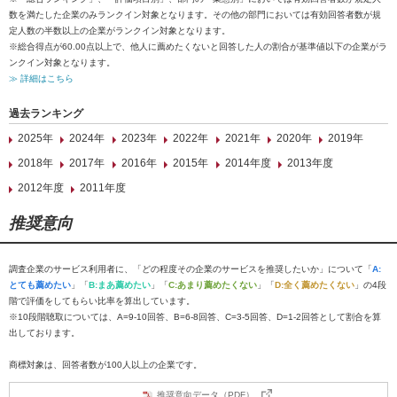
数を満たした企業のみランクイン対象となります。その他の部門においては有効回答者数が規
定人数の半数以上の企業がランクイン対象となります。
※総合得点が60.00点以上で、他人に薦めたくないと回答した人の割合が基準値以下の企業がラ
ンクイン対象となります。
≫ 詳細はこちら
過去ランキング
2025年
2024年
2023年
2022年
2021年
2020年
2019年
2018年
2017年
2016年
2015年
2014年度
2013年度
2012年度
2011年度
推奨意向
調査企業のサービス利用者に、「どの程度その企業のサービスを推奨したいか」について「
A:
とても薦めたい
」「
B:まあ薦めたい
」「
C:あまり薦めたくない
」「
D:全く薦めたくない
」の4段
階で評価をしてもらい比率を算出しています。
※10段階聴取については、A=9-10回答、B=6-8回答、C=3-5回答、D=1-2回答として割合を算
出しております。
商標対象は、回答者数が100人以上の企業です。
推奨意向データ（PDF）