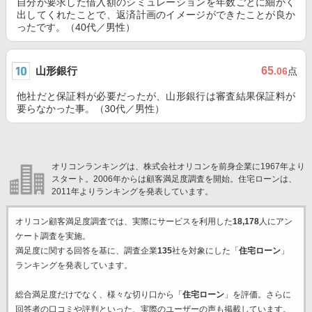
自分が要求した借入額のシミュレーションを年数ごとに細かく
出してくれたことで、返済計画のイメージができたことが良か
ったです。（40代／男性）
山形銀行
65
.06
点
他社だと保証料が必要だったが、山形銀行は審査結果保証料が
要らなかった事。（30代／男性）
オリコンランキングは、株式会社オリコンを前身企業に1967年より
スタート。2006年からは顧客満足度調査を開始。住宅ローンは、
2011年よりランキングを発表しています。
オリコン顧客満足度調査では、実際にサービスを利用した
18,178
人にアン
ケート調査を実施。
満足度に関する回答を基に、調査企業
135
社を対象にした「
住宅ローン
」
ランキングを発表しています。
総合満足度だけでなく、様々な切り口から「
住宅ローン
」を評価。さらに
回答者の口コミや評判といった、実際のユーザーの声も掲載しています。