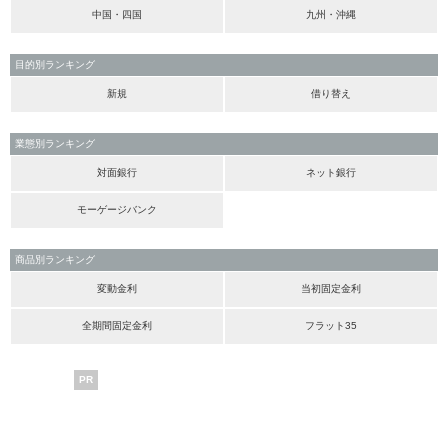
中国・四国
九州・沖縄
目的別ランキング
新規
借り替え
業態別ランキング
対面銀行
ネット銀行
モーゲージバンク
商品別ランキング
変動金利
当初固定金利
全期間固定金利
フラット35
PR