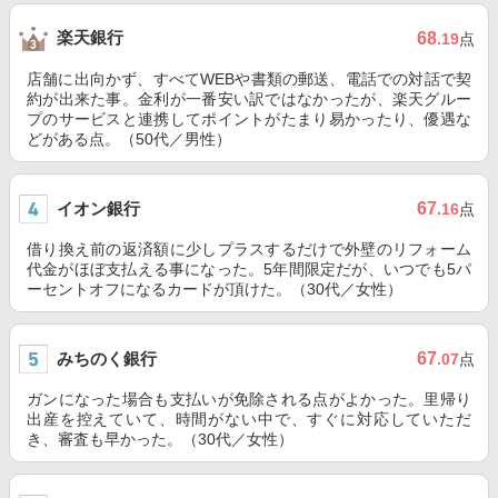
楽天銀行
68
.19
点
店舗に出向かず、すべてWEBや書類の郵送、電話での対話で契
約が出来た事。金利が一番安い訳ではなかったが、楽天グルー
プのサービスと連携してポイントがたまり易かったり、優遇な
どがある点。（50代／男性）
イオン銀行
67
.16
点
借り換え前の返済額に少しプラスするだけで外壁のリフォーム
代金がほぼ支払える事になった。5年間限定だが、いつでも5パ
ーセントオフになるカードが頂けた。（30代／女性）
みちのく銀行
67
.07
点
ガンになった場合も支払いが免除される点がよかった。里帰り
出産を控えていて、時間がない中で、すぐに対応していただ
き、審査も早かった。（30代／女性）