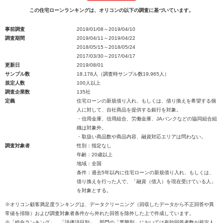
この住宅ローンランキングは、オリコンの以下の調査に基づいています。
事前調査
2019/01/08～2019/04/10
調査期間
2019/04/11～2019/04/22
2018/05/15～2018/05/24
2017/03/30～2017/04/17
更新日
2019/08/01
サンプル数
18,178人（調査時サンプル数19,965人）
規定人数
100人以上
調査企業数
135社
定義
住宅ローンの新規借り入れ、もしくは、借り換えを希望する個
人に対して、自社商品を提供する銀行を対象。
・信用金庫、信用組合、労働金庫、JAバンクなどの協同組合組
織は対象外。
・取扱い商品数や商品内容、融資対応エリアは問わない。
調査対象者
性別：指定なし
年齢：20歳以上
地域：全国
条件：過去5年以内に住宅ローンの新規借り入れ、もしくは、
借り換えを行った人で、「融資（借入）を現在受けている人」
を対象とする。
※オリコン顧客満足度ランキングは、データクリーニング（回収したデータから不正回答や異
常値を排除）および調査対象者条件から外れた回答を除外した上で作成しています。
※「総合ランキング」、「評価項目別」、部門の「業態別」においては有効回答者数が規定人