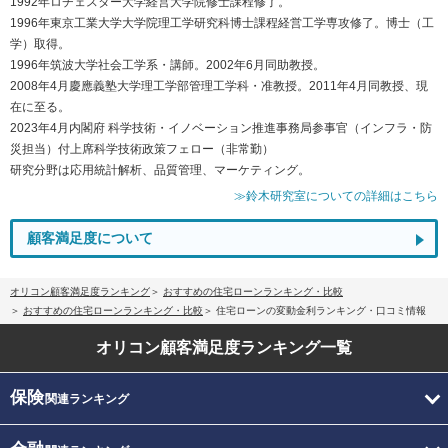
1992年ロチェスター大学経営大学院修士課程修了。
1996年東京工業大学大学院理工学研究科博士課程経営工学専攻修了。博士（工
学）取得。
1996年筑波大学社会工学系・講師。2002年6月同助教授。
2008年4月慶應義塾大学理工学部管理工学科・准教授。2011年4月同教授、現
在に至る。
2023年4月内閣府 科学技術・イノベーション推進事務局参事官（インフラ・防
災担当）付上席科学技術政策フェロー（非常勤）
研究分野は応用統計解析、品質管理、マーケティング。
≫鈴木研究室についての詳細はこちら
顧客満足度について
オリコン顧客満足度ランキング
おすすめの住宅ローンランキング・比較
おすすめの住宅ローンランキング・比較
住宅ローンの変動金利ランキング・口コミ情報
オリコン顧客満足度
ランキング一覧
保険
関連ランキング