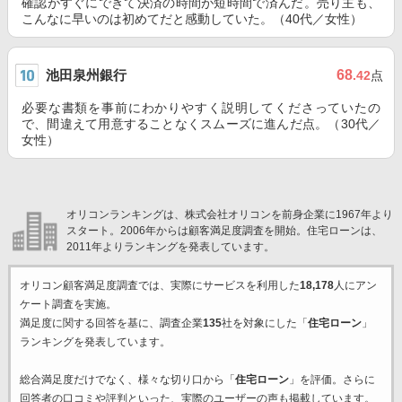
確認がすぐにできて決済の時間が短時間で済んだ。売り主も、
こんなに早いのは初めてだと感動していた。（40代／女性）
池田泉州銀行
68
.42
点
必要な書類を事前にわかりやすく説明してくださっていたの
で、間違えて用意することなくスムーズに進んだ点。（30代／
女性）
オリコンランキングは、株式会社オリコンを前身企業に1967年より
スタート。2006年からは顧客満足度調査を開始。住宅ローンは、
2011年よりランキングを発表しています。
オリコン顧客満足度調査では、実際にサービスを利用した
18,178
人にアン
ケート調査を実施。
満足度に関する回答を基に、調査企業
135
社を対象にした「
住宅ローン
」
ランキングを発表しています。
総合満足度だけでなく、様々な切り口から「
住宅ローン
」を評価。さらに
回答者の口コミや評判といった、実際のユーザーの声も掲載しています。