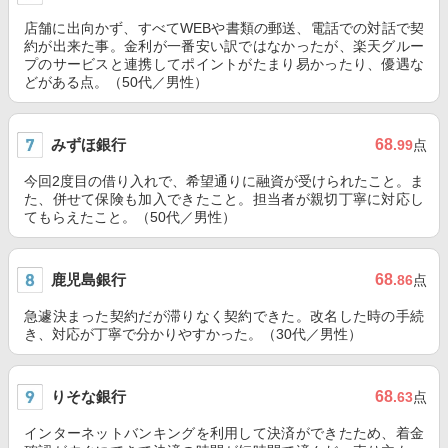
店舗に出向かず、すべてWEBや書類の郵送、電話での対話で契
約が出来た事。金利が一番安い訳ではなかったが、楽天グルー
プのサービスと連携してポイントがたまり易かったり、優遇な
どがある点。（50代／男性）
みずほ銀行
68
.99
点
今回2度目の借り入れで、希望通りに融資が受けられたこと。ま
た、併せて保険も加入できたこと。担当者が親切丁寧に対応し
てもらえたこと。（50代／男性）
鹿児島銀行
68
.86
点
急遽決まった契約だが滞りなく契約できた。改名した時の手続
き、対応が丁寧で分かりやすかった。（30代／男性）
りそな銀行
68
.63
点
インターネットバンキングを利用して決済ができたため、着金