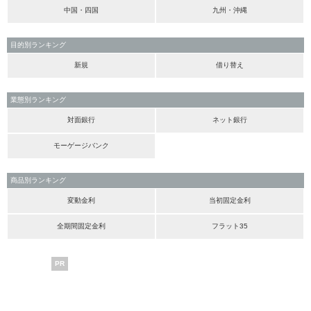
中国・四国
九州・沖縄
目的別ランキング
新規
借り替え
業態別ランキング
対面銀行
ネット銀行
モーゲージバンク
商品別ランキング
変動金利
当初固定金利
全期間固定金利
フラット35
PR