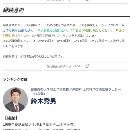
継続意向
調査企業のサービス利用者に、「どの程度その企業のサービスを継続したいか」について「
A:
とても利用し続けたい
」「
B:まあ利用し続けたい
」「
C:あまり利用し続けたくない
」「
D:全く
利用し続けたくない
」の4段階で評価をしてもらい比率を算出しています。
※10段階聴取については、A=9-10回答、B=6-8回答、C=3-5回答、D=1-2回答として割合を算
出しております。
商標対象は、回答者数が100人以上の企業です。
継続意向データ（PDF）
ランキング監修
慶應義塾大学理工学部教授／内閣府 上席科学技術政策フェロー
（非常勤）
鈴木秀男
【経歴】
1989年慶應義塾大学理工学部管理工学科卒業。