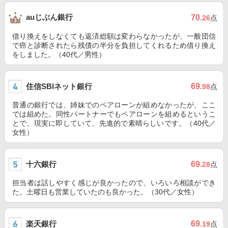
auじぶん銀行
70
.26
点
借り換えをしなくても返済総額は変わらなかったが、一般団信
で癌と診断されたら残債の半分を負担してくれるため借り換え
をしました。（40代／男性）
住信SBIネット銀行
69
.98
点
普通の銀行では、姉妹でのペアローンが組めなかったが、ここ
では組めた。同性パートナーでもペアローンを組めるというこ
とで、現実に即していて、先進的で素晴らしいです。（40代／
女性）
十六銀行
69
.28
点
担当者は話しやすく感じが良かったので、いろいろ相談ができ
た。土曜日も営業していたのも良かった。（30代／女性）
楽天銀行
69
.19
点