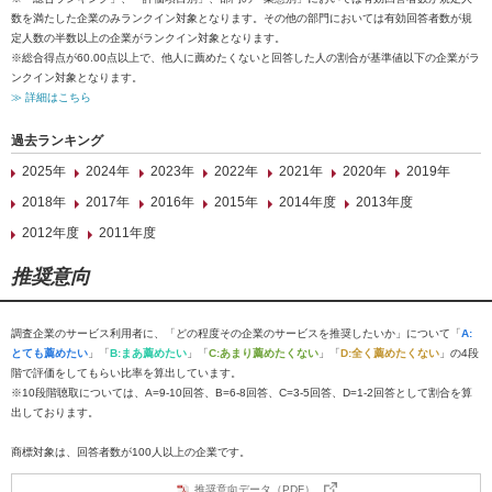
数を満たした企業のみランクイン対象となります。その他の部門においては有効回答者数が規
定人数の半数以上の企業がランクイン対象となります。
※総合得点が60.00点以上で、他人に薦めたくないと回答した人の割合が基準値以下の企業がラ
ンクイン対象となります。
≫ 詳細はこちら
過去ランキング
2025年
2024年
2023年
2022年
2021年
2020年
2019年
2018年
2017年
2016年
2015年
2014年度
2013年度
2012年度
2011年度
推奨意向
調査企業のサービス利用者に、「どの程度その企業のサービスを推奨したいか」について「
A:
とても薦めたい
」「
B:まあ薦めたい
」「
C:あまり薦めたくない
」「
D:全く薦めたくない
」の4段
階で評価をしてもらい比率を算出しています。
※10段階聴取については、A=9-10回答、B=6-8回答、C=3-5回答、D=1-2回答として割合を算
出しております。
商標対象は、回答者数が100人以上の企業です。
推奨意向データ（PDF）