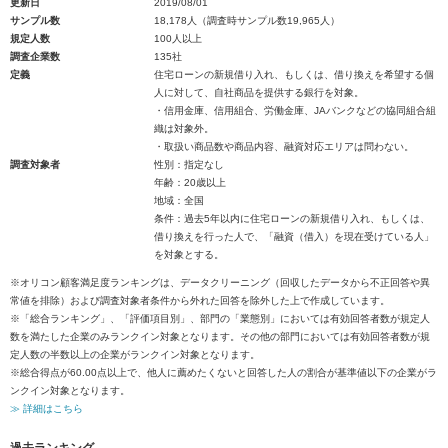
更新日
2019/08/01
サンプル数
18,178人（調査時サンプル数19,965人）
規定人数
100人以上
調査企業数
135社
定義
住宅ローンの新規借り入れ、もしくは、借り換えを希望する個
人に対して、自社商品を提供する銀行を対象。
・信用金庫、信用組合、労働金庫、JAバンクなどの協同組合組
織は対象外。
・取扱い商品数や商品内容、融資対応エリアは問わない。
調査対象者
性別：指定なし
年齢：20歳以上
地域：全国
条件：過去5年以内に住宅ローンの新規借り入れ、もしくは、
借り換えを行った人で、「融資（借入）を現在受けている人」
を対象とする。
※オリコン顧客満足度ランキングは、データクリーニング（回収したデータから不正回答や異
常値を排除）および調査対象者条件から外れた回答を除外した上で作成しています。
※「総合ランキング」、「評価項目別」、部門の「業態別」においては有効回答者数が規定人
数を満たした企業のみランクイン対象となります。その他の部門においては有効回答者数が規
定人数の半数以上の企業がランクイン対象となります。
※総合得点が60.00点以上で、他人に薦めたくないと回答した人の割合が基準値以下の企業がラ
ンクイン対象となります。
≫ 詳細はこちら