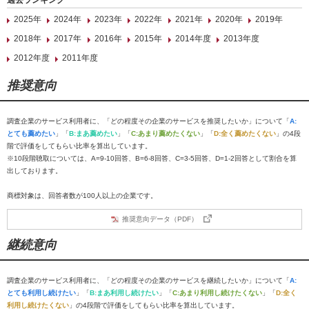
過去ランキング
2025年
2024年
2023年
2022年
2021年
2020年
2019年
2018年
2017年
2016年
2015年
2014年度
2013年度
2012年度
2011年度
推奨意向
調査企業のサービス利用者に、「どの程度その企業のサービスを推奨したいか」について「
A:
とても薦めたい
」「
B:まあ薦めたい
」「
C:あまり薦めたくない
」「
D:全く薦めたくない
」の4段
階で評価をしてもらい比率を算出しています。
※10段階聴取については、A=9-10回答、B=6-8回答、C=3-5回答、D=1-2回答として割合を算
出しております。
商標対象は、回答者数が100人以上の企業です。
推奨意向データ（PDF）
継続意向
調査企業のサービス利用者に、「どの程度その企業のサービスを継続したいか」について「
A:
とても利用し続けたい
」「
B:まあ利用し続けたい
」「
C:あまり利用し続けたくない
」「
D:全く
利用し続けたくない
」の4段階で評価をしてもらい比率を算出しています。