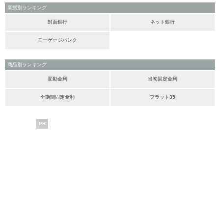
業態別ランキング
対面銀行
ネット銀行
モーゲージバンク
商品別ランキング
変動金利
当初固定金利
全期間固定金利
フラット35
PR