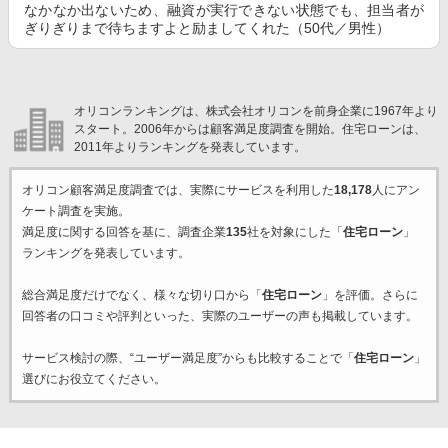
なかなか出ないため、融資が実行できない状態でも、担当者が
ぎりぎりまで待ちますよと励ましてくれた（50代／男性）
オリコンランキングは、株式会社オリコンを前身企業に1967年より
スタート。2006年からは顧客満足度調査を開始。住宅ローンは、
2011年よりランキングを発表しています。
オリコン顧客満足度調査では、実際にサービスを利用した
18,178
人にアン
ケート調査を実施。
満足度に関する回答を基に、調査企業
135
社を対象にした「
住宅ローン
」
ランキングを発表しています。
総合満足度だけでなく、様々な切り口から「
住宅ローン
」を評価。さらに
回答者の口コミや評判といった、実際のユーザーの声も掲載しています。
サービス検討の際、“ユーザー満足度”からも比較することで「
住宅ローン
」
選びにお役立てください。