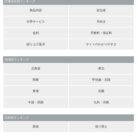
評価項目別ランキング
商品内容
担当者
付帯サービス
手続き
金利
手数料・保証料
繰り上げ返済
サイトのわかりやすさ
地域別ランキング
北海道
東北
関東
甲信越・北陸
東海
近畿
中国・四国
九州・沖縄
目的別ランキング
新規
借り替え