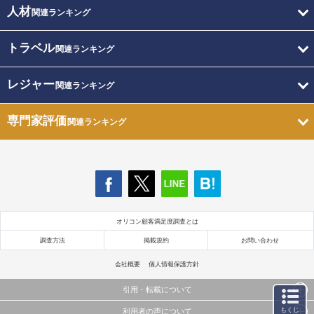
人材
関連ランキング
トラベル
関連ランキング
レジャー
関連ランキング
専門家評価
関連ランキング
オリコン顧客満足度調査とは
調査方法
掲載規約
お問い合わせ
会社概要
個人情報保護方針
引用・転載について
もくじ
利用者の声について
当サイトで公開されている情報（文字、写真、イラスト、画像データ等）及びこれらの配置・