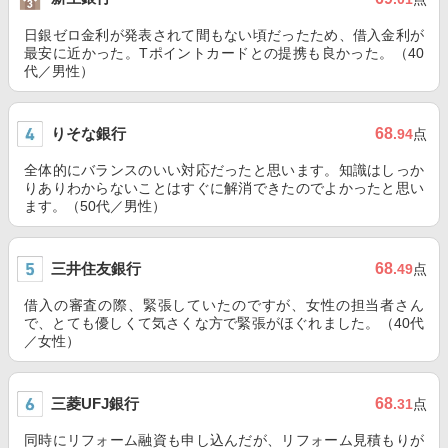
日銀ゼロ金利が発表されて間もない頃だったため、借入金利が
最安に近かった。Tポイントカードとの提携も良かった。（40
代／男性）
りそな銀行
68
.94
点
全体的にバランスのいい対応だったと思います。知識はしっか
りありわからないことはすぐに解消できたのでよかったと思い
ます。（50代／男性）
三井住友銀行
68
.49
点
借入の審査の際、緊張していたのですが、女性の担当者さん
で、とても優しくて気さくな方で緊張がほぐれました。（40代
／女性）
三菱UFJ銀行
68
.31
点
同時にリフォーム融資も申し込んだが、リフォーム見積もりが