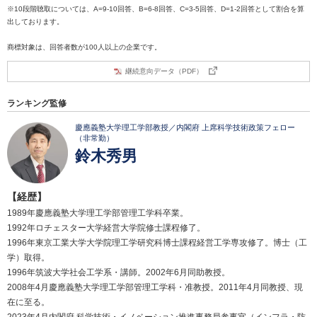
※10段階聴取については、A=9-10回答、B=6-8回答、C=3-5回答、D=1-2回答として割合を算
出しております。
商標対象は、回答者数が100人以上の企業です。
継続意向データ（PDF）
ランキング監修
慶應義塾大学理工学部教授／内閣府 上席科学技術政策フェロー
（非常勤）
鈴木秀男
【経歴】
1989年慶應義塾大学理工学部管理工学科卒業。
1992年ロチェスター大学経営大学院修士課程修了。
1996年東京工業大学大学院理工学研究科博士課程経営工学専攻修了。博士（工
学）取得。
1996年筑波大学社会工学系・講師。2002年6月同助教授。
2008年4月慶應義塾大学理工学部管理工学科・准教授。2011年4月同教授、現
在に至る。
2023年4月内閣府 科学技術・イノベーション推進事務局参事官（インフラ・防