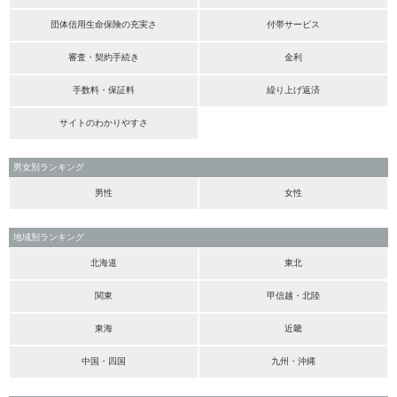
団体信用生命保険の充実さ
付帯サービス
審査・契約手続き
金利
手数料・保証料
繰り上げ返済
サイトのわかりやすさ
男女別ランキング
男性
女性
地域別ランキング
北海道
東北
関東
甲信越・北陸
東海
近畿
中国・四国
九州・沖縄