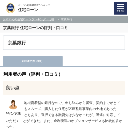
オリコン顧客満足度ランキング
住宅ローン
おすすめの住宅ローンランキング・比較
京葉銀行
京葉銀行
住宅ローンの評判・口コミ
京葉銀行
利用者の声（
9
）
件
利用者の声（評判・口コミ）
良い点
地域密着型の銀行なので、申し込みから審査、契約までがとて
もスムーズ。購入した住宅が区画整理事業内の土地であったこ
30代／女性
ともあり、選択できる融資先は少なかったが、迅速に対応して
いただくことができた。また、金利優遇のオプションサービスも比較的多か
った。