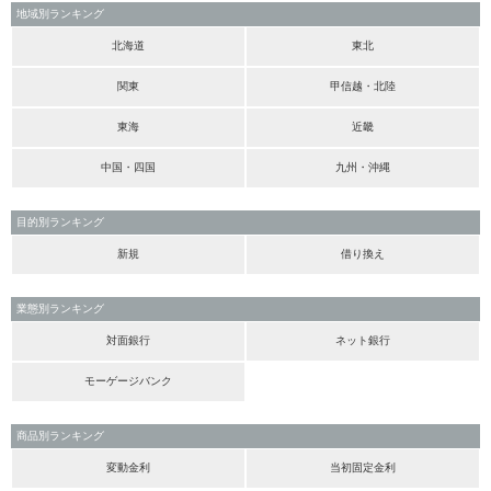
地域別ランキング
北海道
東北
関東
甲信越・北陸
東海
近畿
中国・四国
九州・沖縄
目的別ランキング
新規
借り換え
業態別ランキング
対面銀行
ネット銀行
モーゲージバンク
商品別ランキング
変動金利
当初固定金利