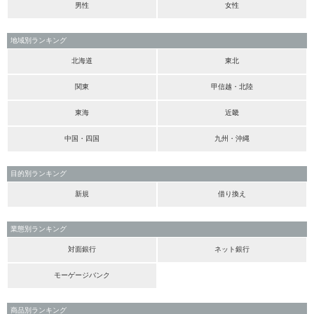
男性
女性
地域別ランキング
北海道
東北
関東
甲信越・北陸
東海
近畿
中国・四国
九州・沖縄
目的別ランキング
新規
借り換え
業態別ランキング
対面銀行
ネット銀行
モーゲージバンク
商品別ランキング