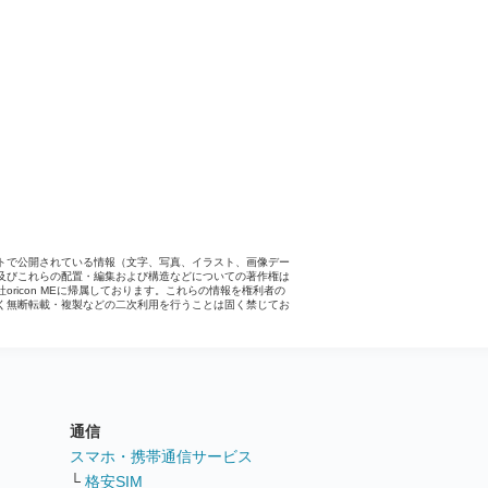
トで公開されている情報（文字、写真、イラスト、画像デー
及びこれらの配置・編集および構造などについての著作権は
社oricon MEに帰属しております。これらの情報を権利者の
く無断転載・複製などの二次利用を行うことは固く禁じてお
。
通信
ト
スマホ・携帯通信サービス
└
格安SIM