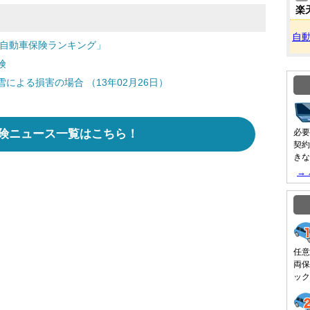
楽
自
「自動車保険ランキング」
険
よる損害の場合 （13年02月26日）
険ニュース一覧はこちら！
必要
契約
きな
→
任意
両保
ック