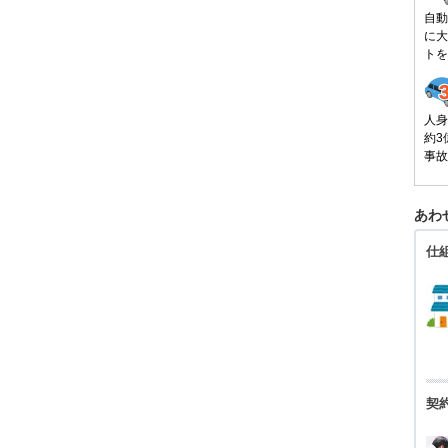
自動
に大
トを
人身
約3
事故
あわ
仕
契