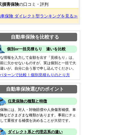
天損害保険
の口コミ・評判
動車保険 ダイレクト型ランキングを見る≫
自動車保険を比較する
個別or一括見積もり 違いを比較
な情報を入力して金額を出す「見積もり」は、
前に欠かせないものすが、実は個別と一括で大
違いが。自分に合う形で申し込んでください。
 パターンで比較！個別見積もりのとり方
自動車保険選びのポイント
任意保険の種類と特徴
保険には、対人・対物賠償や人身傷害補償、車
険などさまざまな種類があります。事前にチェ
して重視する補償を決めることが大切です。
ダイレクト系と代理店系の違い