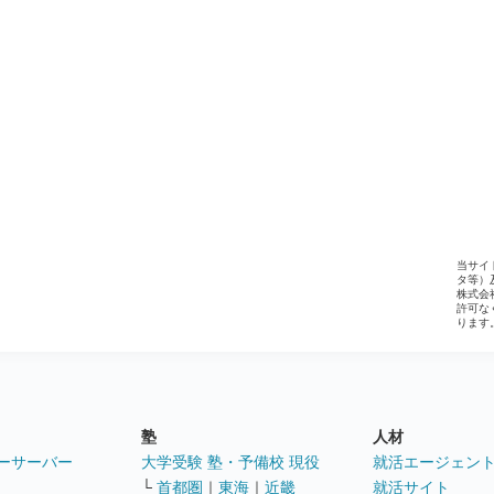
当サイ
タ等）
株式会
許可な
ります
塾
人材
ーサーバー
大学受験 塾・予備校 現役
就活エージェン
└
首都圏
｜
東海
｜
近畿
就活サイト