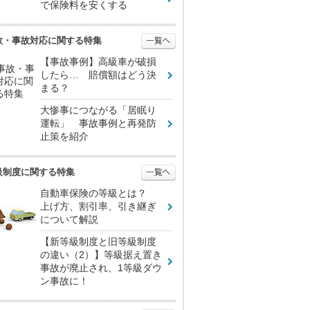
で保険料を安くする
故・事故対応に関する特集
【事故事例】高級車が破損
したら… 賠償額はどう決
まる？
大惨事につながる「居眠り
運転」 事故事例と再発防
止策を紹介
級制度に関する特集
自動車保険の等級とは？
上げ方、割引率、引き継ぎ
について解説
【新等級制度と旧等級制度
の違い（2）】等級据え置き
事故が廃止され、1等級ダウ
ン事故に！