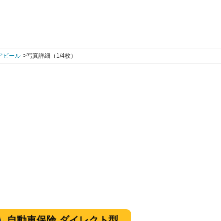
>
アピール
写真詳細（1/4枚）
自動車保険 ダイレクト型