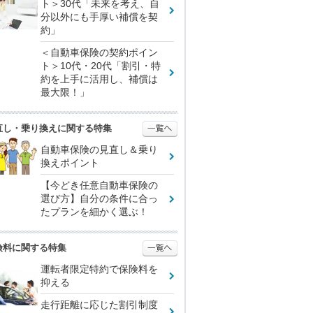
ト＞30代「未来を考え、自
分以外にも手厚い補償を契
約」
＜自動車保険の契約ポイン
ト＞10代・20代「割引・特
約を上手に活用し、補償は
最大限！」
直し・乗り換えに関する特集
自動車保険の見直し＆乗り
換えポイント
【今どき任意自動車保険の
選び方】自分の条件に合っ
たプランを細かく選ぶ！
険料に関する特集
運転者限定特約で保険料を
抑える
走行距離に応じた割引制度