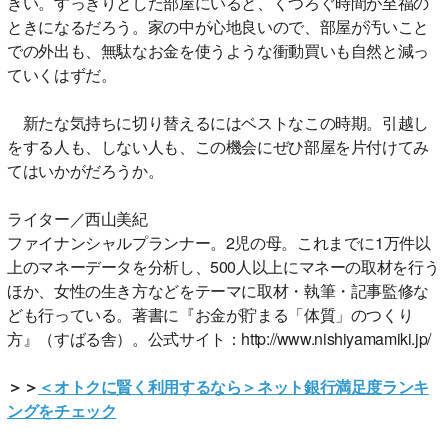
きい。すっきりとした部屋にいると、くつろぐ時間が至福の
ときになるだろう。家の中が心地良いので、部屋が汚いこと
での外出も、無駄なお金を使うような衝動買いも自然と減っ
ていくはずだ。
新たな気持ちに切り替えるにはベストなこの時期。引越し
をする人も、しない人も、この機会にぜひ部屋を片付けてみ
てはいかがだろうか。
ライター／西山美紀
ファイナンシャルプランナー。2児の母。これまでに1万件以
上のマネーデータを分析し、500人以上にマネーの取材を行う
ほか、女性の生き方などをテーマに取材・執筆・記事監修な
ども行っている。著書に『お金が貯まる「体質」のつくり
方』（すばる舎）。公式サイト：http://www.nishiyamamiki.jp/
＞＞
＜オトクに賢く利用するなら＞ネット銀行満足度ランキ
ングをチェック