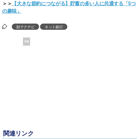
＞＞
【大きな節約につながる】貯蓄の多い人に共通する「5つ
の趣味」
財テクナビ
ネット銀行
PR
関連リンク