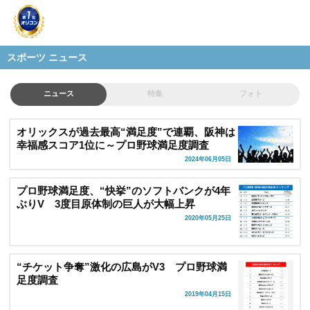
スポーツ ニュース
ニュース
特集
フォト
オリックスが過去最高“満足度”で連覇、阪神は
幸福感スコア1位に～プロ野球満足度調査
2024年06月05日
プロ野球満足度、“快挙”のソフトバンクが4年
ぶりV 3度目原体制の巨人が大幅上昇
2020年05月25日
“チケット争奪”激化の広島がV3 プロ野球満
足度調査
2019年04月15日