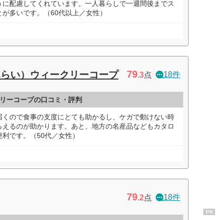
うに配慮してくれています。一人暮らしで一週間後までス
が多いです。（60代以上／女性）
79
みらい）ウィークリーコープ
18件
.3
点
リーコープの口コミ・評判
届くので食事の支度にとても助かるし、ケガで動けない時
らえるのが助かります。あと、地方の名産品などもカタロ
利です。（50代／女性）
79
18件
.2
点
PR