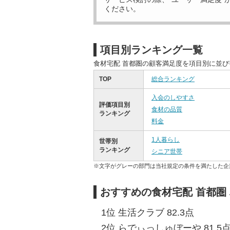
ください。
項目別ランキング一覧
食材宅配 首都圏の顧客満足度を項目別に並
TOP
総合ランキング
入会のしやすさ
評価項目別
食材の品質
ランキング
料金
1人暮らし
世帯別
ランキング
シニア世帯
※文字がグレーの部門は当社規定の条件を満たした企
おすすめの食材宅配 首都圏
1位 生活クラブ 82.3点
2位 らでぃっしゅぼーや 81.5