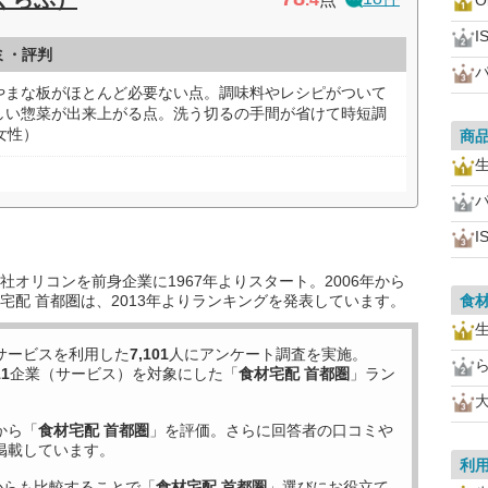
O
I
ミ・評判
やまな板がほとんど必要ない点。調味料やレシピがついて
しい惣菜が出来上がる点。洗う切るの手間が省けて時短調
女性）
商
I
オリコンを前身企業に1967年よりスタート。2006年から
宅配 首都圏は、2013年よりランキングを発表しています。
食
サービスを利用した
7,101
人にアンケート調査を実施。
11
企業（サービス）を対象にした「
食材宅配 首都圏
」ラン
から「
食材宅配 首都圏
」を評価。さらに回答者の口コミや
掲載しています。
利
からも比較することで「
食材宅配 首都圏
」選びにお役立て