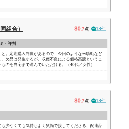
80
協同組合）
18件
.7
点
ミ・評判
こと。定期購入制度があるので、今回のような米騒動など
た。欠品は発生するが、収穫不良による価格高騰というこ
いものを自宅まで運んでいただける。（40代／女性）
80
18件
.7
点
ても少なくても気持ちよく笑顔で接してくださる。配達品