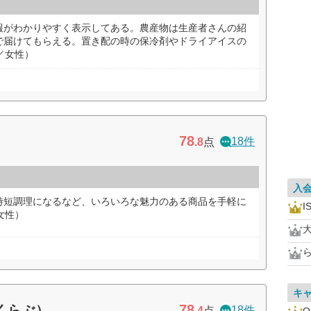
報がわかりやすく表示してある。農産物は生産者さんの紹
で届けてもらえる。置き配の時の保冷剤やドライアイスの
／女性）
78
18件
.8
点
入
時短調理になるなど、いろいろな魅力のある商品を手軽に
I
女性）
キ
78
すくらぶ）
18件
.4
点