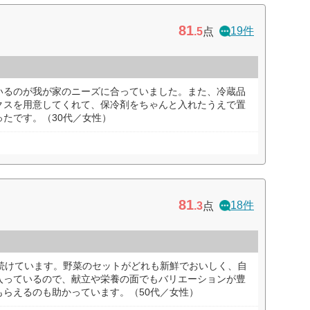
81
19件
.5
点
いるのが我が家のニーズに合っていました。また、冷蔵品
クスを用意してくれて、保冷剤をちゃんと入れたうえで置
たです。（30代／女性）
81
18件
.3
点
と続けています。野菜のセットがどれも新鮮でおいしく、自
入っているので、献立や栄養の面でもバリエーションが豊
もらえるのも助かっています。（50代／女性）