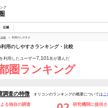
ング
圏
近畿
・比較
利用のしやすさ
圏の利用のしやすさランキング・比較
7,101
を利用したユーザー
名が選んだ
首都圏ランキング
度調査の特徴
オリコンのランキングの概要については
こ
による独自の調査
研究機関に提供さ