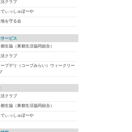
生活クラブ
らでぃっしゅぼーや
大地を守る会
送サービス
東都生協（東都生活協同組合）
生活クラブ
コープデリ（コープみらい）ウィークリー
プ
金
生活クラブ
東都生協（東都生活協同組合）
らでぃっしゅぼーや