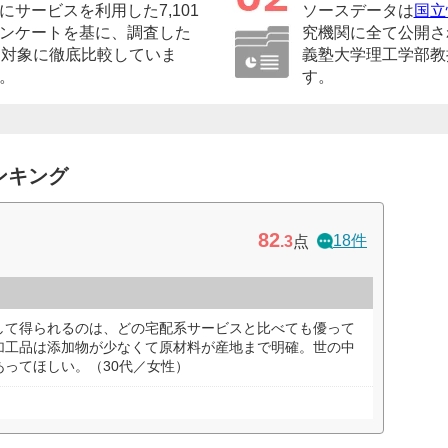
サービスを利用した7,101
ソースデータは
国立
ンケートを基に、調査した
究機関に全て公開さ
を対象に徹底比較していま
義塾大学理工学部教
。
す。
ンキング
82
18件
.3
点
して得られるのは、どの宅配系サービスと比べても優って
加工品は添加物が少なくて原材料が産地まで明確。世の中
ってほしい。（30代／女性）