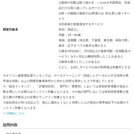
1)食材の宅配は取り扱わず、いわゆる半調理品、完成
品だけを取り扱っているサービス
2)単一の種類の食材のみ(野菜のみ 等)を取り扱うサー
ビス
3)生産者が直接発送するサービス
調査対象者
性別：指定なし
年齢：18～84歳
地域：首都圏（埼玉県、千葉県、東京都、神奈川県）
条件：以下すべての条件を満たす人
1)過去3年以内に、月1回以上の食材宅配（定期配送サ
ービス）を2ヶ月以上継続利用したことがある人
2)食材を購入したことがある人
ただし、お試しサービスのみの利用者は対象外とする
※オリコン顧客満足度ランキングは、データクリーニング（回収したデータから不正回答や異
常値を排除）および調査対象者条件から外れた回答を除外した上で作成しています。
※「総合ランキング」、「評価項目別」、部門の「業態別」においては有効回答者数が規定人
数を満たした企業のみランクイン対象となります。その他の部門においては有効回答者数が規
定人数の半数以上の企業がランクイン対象となります。
※総合得点が60.0点以上で、他人に薦めたくないと回答した人の割合が基準値以下の企業がラ
ンクイン対象となります。
≫ 詳細はこちら
設問内容