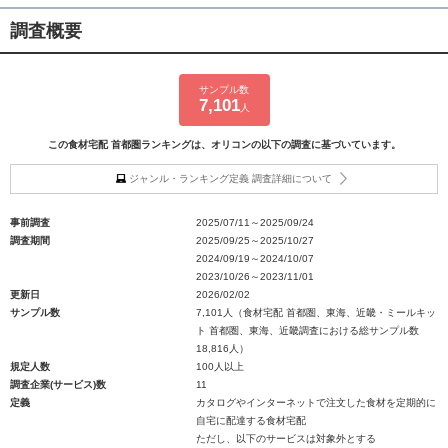
調査概要
サンプル数
7,101
人
この食材宅配 首都圏ランキングは、オリコンの以下の調査に基づいています。
ジャンル・ランキング定義 調査詳細について
事前調査
2025/07/11～2025/09/24
調査期間
2025/09/25～2025/10/27
2024/09/19～2024/10/07
2023/10/26～2023/11/01
更新日
2026/02/02
サンプル数
7,101人（食材宅配 首都圏、東海、近畿・ミールキッ
ト 首都圏、東海、近畿調査における総サンプル数
18,816人）
規定人数
100人以上
調査企業(サービス)数
11
定義
カタログやインターネットで注文した食材を定期的に
自宅に配達する食材宅配
ただし、以下のサービスは対象外とする