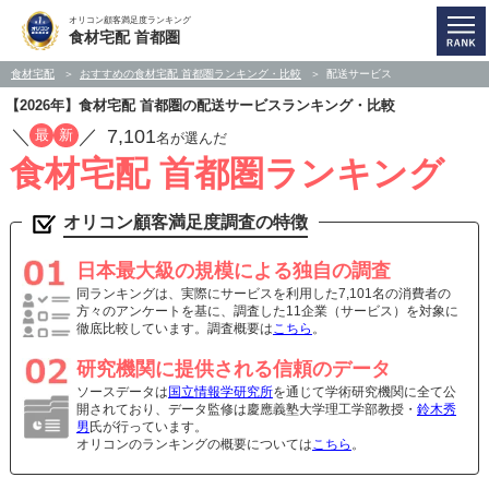
オリコン顧客満足度ランキング
食材宅配 首都圏
食材宅配
おすすめの食材宅配 首都圏ランキング・比較
配送サービス
【2026年】食材宅配 首都圏の配送サービスランキング・比較
／
／
7,101
最
新
名が選んだ
食材宅配 首都圏ランキング
オリコン顧客満足度調査の特徴
日本最大級の規模による独自の調査
同ランキングは、実際にサービスを利用した7,101名の消費者の
方々のアンケートを基に、調査した11企業（サービス）を対象に
徹底比較しています。調査概要は
こちら
。
研究機関に提供される信頼のデータ
ソースデータは
国立情報学研究所
を通じて学術研究機関に全て公
開されており、データ監修は慶應義塾大学理工学部教授・
鈴木秀
男
氏が行っています。
オリコンのランキングの概要については
こちら
。