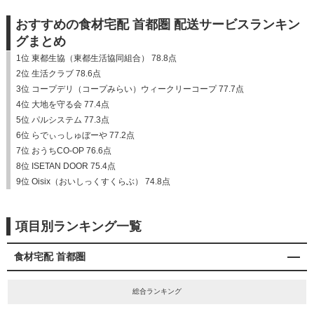
おすすめの食材宅配 首都圏 配送サービスランキン
グまとめ
1位 東都生協（東都生活協同組合） 78.8点
2位 生活クラブ 78.6点
3位 コープデリ（コープみらい）ウィークリーコープ 77.7点
4位 大地を守る会 77.4点
5位 パルシステム 77.3点
6位 らでぃっしゅぼーや 77.2点
7位 おうちCO-OP 76.6点
8位 ISETAN DOOR 75.4点
9位 Oisix（おいしっくすくらぶ） 74.8点
項目別ランキング一覧
食材宅配 首都圏
総合ランキング