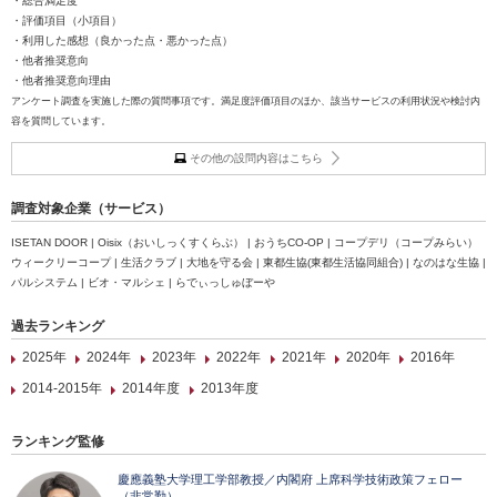
・総合満足度
・評価項目（小項目）
・利用した感想（良かった点・悪かった点）
・他者推奨意向
・他者推奨意向理由
アンケート調査を実施した際の質問事項です。満足度評価項目のほか、該当サービスの利用状況や検討内
容を質問しています。
その他の設問内容はこちら
調査対象企業（サービス）
ISETAN DOOR | Oisix（おいしっくすくらぶ） | おうちCO-OP | コープデリ（コープみらい）
ウィークリーコープ | 生活クラブ | 大地を守る会 | 東都生協(東都生活協同組合) | なのはな生協 |
パルシステム | ビオ・マルシェ | らでぃっしゅぼーや
過去ランキング
2025年
2024年
2023年
2022年
2021年
2020年
2016年
2014-2015年
2014年度
2013年度
ランキング監修
慶應義塾大学理工学部教授／内閣府 上席科学技術政策フェロー
（非常勤）