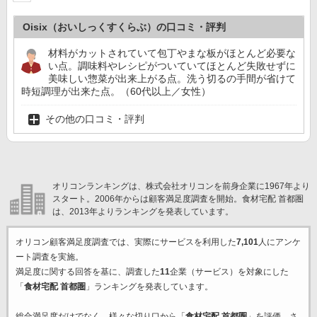
Oisix（おいしっくすくらぶ）の口コミ・評判
材料がカットされていて包丁やまな板がほとんど必要な
い点。調味料やレシピがついていてほとんど失敗せずに
美味しい惣菜が出来上がる点。洗う切るの手間が省けて
時短調理が出来た点。（60代以上／女性）
その他の口コミ・評判
オリコンランキングは、株式会社オリコンを前身企業に1967年より
スタート。2006年からは顧客満足度調査を開始。食材宅配 首都圏
は、2013年よりランキングを発表しています。
オリコン顧客満足度調査では、実際にサービスを利用した
7,101
人にアンケ
ート調査を実施。
満足度に関する回答を基に、調査した
11
企業（サービス）を対象にした
「
食材宅配 首都圏
」ランキングを発表しています。
総合満足度だけでなく、様々な切り口から「
食材宅配 首都圏
」を評価。さ