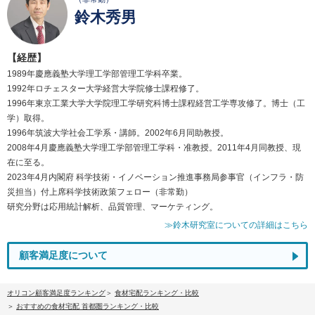
鈴木秀男
【経歴】
1989年慶應義塾大学理工学部管理工学科卒業。
1992年ロチェスター大学経営大学院修士課程修了。
1996年東京工業大学大学院理工学研究科博士課程経営工学専攻修了。博士（工
学）取得。
1996年筑波大学社会工学系・講師。2002年6月同助教授。
2008年4月慶應義塾大学理工学部管理工学科・准教授。2011年4月同教授、現
在に至る。
2023年4月内閣府 科学技術・イノベーション推進事務局参事官（インフラ・防
災担当）付上席科学技術政策フェロー（非常勤）
研究分野は応用統計解析、品質管理、マーケティング。
≫鈴木研究室についての詳細はこちら
顧客満足度について
オリコン顧客満足度ランキング
食材宅配ランキング・比較
おすすめの食材宅配 首都圏ランキング・比較