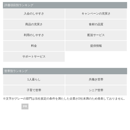
評価項目別ランキング
入会のしやすさ
キャンペーンの充実さ
商品の充実さ
食材の品質
利用のしやすさ
配送サービス
料金
提供情報
サポートサービス
世帯別ランキング
1人暮らし
共働き世帯
子育て世帯
シニア世帯
※文字がグレーの部門は当社規定の条件を満たした企業が2社未満のため発表しておりません。
PR