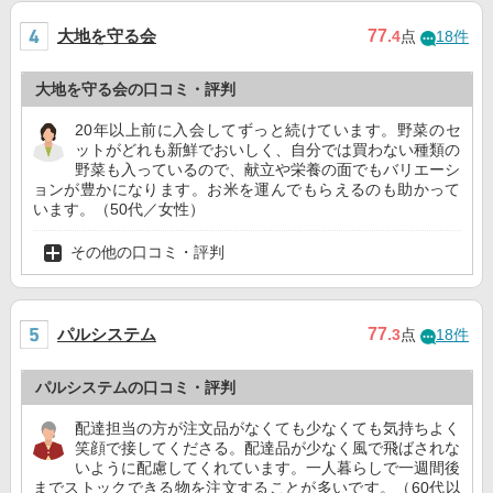
大地を守る会
77
.4
点
18件
大地を守る会の口コミ・評判
20年以上前に入会してずっと続けています。野菜のセ
ットがどれも新鮮でおいしく、自分では買わない種類の
野菜も入っているので、献立や栄養の面でもバリエーシ
ョンが豊かになります。お米を運んでもらえるのも助かって
います。（50代／女性）
その他の口コミ・評判
パルシステム
77
.3
点
18件
パルシステムの口コミ・評判
配達担当の方が注文品がなくても少なくても気持ちよく
笑顔で接してくださる。配達品が少なく風で飛ばされな
いように配慮してくれています。一人暮らしで一週間後
までストックできる物を注文することが多いです。（60代以