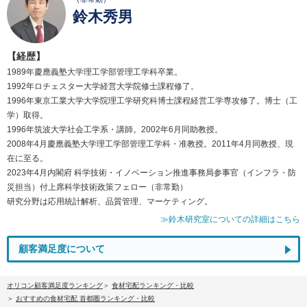
鈴木秀男
【経歴】
1989年慶應義塾大学理工学部管理工学科卒業。
1992年ロチェスター大学経営大学院修士課程修了。
1996年東京工業大学大学院理工学研究科博士課程経営工学専攻修了。博士（工
学）取得。
1996年筑波大学社会工学系・講師。2002年6月同助教授。
2008年4月慶應義塾大学理工学部管理工学科・准教授。2011年4月同教授、現
在に至る。
2023年4月内閣府 科学技術・イノベーション推進事務局参事官（インフラ・防
災担当）付上席科学技術政策フェロー（非常勤）
研究分野は応用統計解析、品質管理、マーケティング。
≫鈴木研究室についての詳細はこちら
顧客満足度について
オリコン顧客満足度ランキング
食材宅配ランキング・比較
おすすめの食材宅配 首都圏ランキング・比較