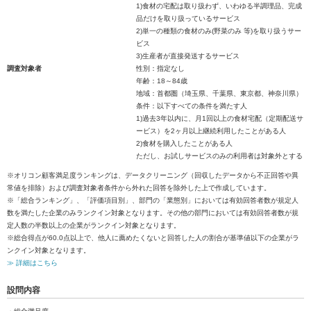
1)食材の宅配は取り扱わず、いわゆる半調理品、完成
品だけを取り扱っているサービス
2)単一の種類の食材のみ(野菜のみ 等)を取り扱うサー
ビス
3)生産者が直接発送するサービス
調査対象者
性別：指定なし
年齢：18～84歳
地域：首都圏（埼玉県、千葉県、東京都、神奈川県）
条件：以下すべての条件を満たす人
1)過去3年以内に、月1回以上の食材宅配（定期配送サ
ービス）を2ヶ月以上継続利用したことがある人
2)食材を購入したことがある人
ただし、お試しサービスのみの利用者は対象外とする
※オリコン顧客満足度ランキングは、データクリーニング（回収したデータから不正回答や異
常値を排除）および調査対象者条件から外れた回答を除外した上で作成しています。
※「総合ランキング」、「評価項目別」、部門の「業態別」においては有効回答者数が規定人
数を満たした企業のみランクイン対象となります。その他の部門においては有効回答者数が規
定人数の半数以上の企業がランクイン対象となります。
※総合得点が60.0点以上で、他人に薦めたくないと回答した人の割合が基準値以下の企業がラ
ンクイン対象となります。
≫ 詳細はこちら
設問内容