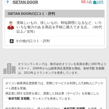
68
ISETAN DOOR
.3
点
18件
ISETAN DOORの口コミ・評判
美味しいもの、珍しいもの、時短調理になるなど、いろ
いろな魅力のある商品を手軽に購入できる点。（60代
以上／女性）
その他の口コミ・評判
オリコンランキングは、株式会社オリコンを前身企業に1967年より
スタート。2006年からは顧客満足度調査を開始。食材宅配 首都圏
は、2013年よりランキングを発表しています。
オリコン顧客満足度調査では、実際にサービスを利用した
7,101
人にアンケ
ート調査を実施。
満足度に関する回答を基に、調査した
11
企業（サービス）を対象にした
「
食材宅配 首都圏
」ランキングを発表しています。
総合満足度だけでなく、様々な切り口から「
食材宅配 首都圏
」を評価。さ