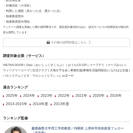
・総合満足度
・評価項目（小項目）
・利用した感想（良かった点・悪かった点）
・他者推奨意向
・他者推奨意向理由
アンケート調査を実施した際の質問事項です。満足度評価項目のほか、該当サービスの利用状況や検討内
容を質問しています。
その他の設問内容はこちら
調査対象企業（サービス）
ISETAN DOOR | Oisix（おいしっくすくらぶ） | おうちCO-OP | コープデリ（コープみらい）
ウィークリーコープ | 生活クラブ | 大地を守る会 | 東都生協(東都生活協同組合) | なのはな生協 |
パルシステム | ビオ・マルシェ | らでぃっしゅぼーや
過去ランキング
2025年
2024年
2023年
2022年
2021年
2020年
2016年
2014-2015年
2014年度
2013年度
ランキング監修
慶應義塾大学理工学部教授／内閣府 上席科学技術政策フェロー
（非常勤）