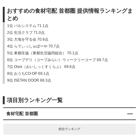
おすすめの食材宅配 首都圏 提供情報ランキングま
とめ
1位 パルシステム 71.1点
2位 生活クラブ 71.0点
3位 大地を守る会 70.9点
4位 らでぃっしゅぼーや 70.7点
5位 東都生協（東都生活協同組合） 70.1点
6位 コープデリ（コープみらい）ウィークリーコープ 69.7点
7位 Oisix（おいしっくすくらぶ） 69.6点
8位 おうちCO-OP 69.1点
9位 ISETAN DOOR 68.3点
項目別ランキング一覧
食材宅配 首都圏
総合ランキング