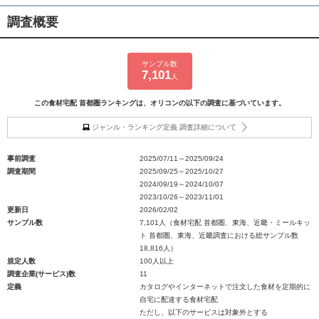
調査概要
サンプル数
7,101
人
この食材宅配 首都圏ランキングは、オリコンの以下の調査に基づいています。
ジャンル・ランキング定義 調査詳細について
事前調査
2025/07/11～2025/09/24
調査期間
2025/09/25～2025/10/27
2024/09/19～2024/10/07
2023/10/26～2023/11/01
更新日
2026/02/02
サンプル数
7,101人（食材宅配 首都圏、東海、近畿・ミールキッ
ト 首都圏、東海、近畿調査における総サンプル数
18,816人）
規定人数
100人以上
調査企業(サービス)数
11
定義
カタログやインターネットで注文した食材を定期的に
自宅に配達する食材宅配
ただし、以下のサービスは対象外とする