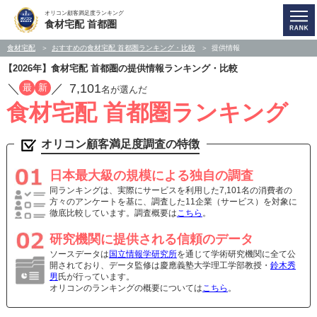
オリコン顧客満足度ランキング
食材宅配 首都圏
食材宅配
おすすめの食材宅配 首都圏ランキング・比較
提供情報
【2026年】食材宅配 首都圏の提供情報ランキング・比較
／
／
7,101
最
新
名が選んだ
食材宅配 首都圏ランキング
オリコン顧客満足度調査の特徴
日本最大級の規模による独自の調査
同ランキングは、実際にサービスを利用した7,101名の消費者の
方々のアンケートを基に、調査した11企業（サービス）を対象に
徹底比較しています。調査概要は
こちら
。
研究機関に提供される信頼のデータ
ソースデータは
国立情報学研究所
を通じて学術研究機関に全て公
開されており、データ監修は慶應義塾大学理工学部教授・
鈴木秀
男
氏が行っています。
オリコンのランキングの概要については
こちら
。