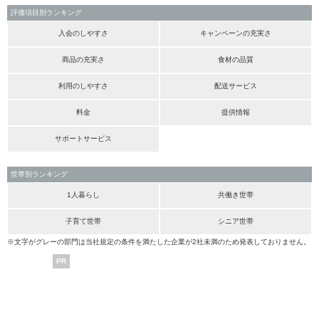
評価項目別ランキング
入会のしやすさ
キャンペーンの充実さ
商品の充実さ
食材の品質
利用のしやすさ
配送サービス
料金
提供情報
サポートサービス
世帯別ランキング
1人暮らし
共働き世帯
子育て世帯
シニア世帯
※文字がグレーの部門は当社規定の条件を満たした企業が2社未満のため発表しておりません。
PR