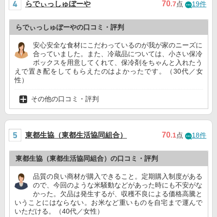
らでぃっしゅぼーや
70
.7
点
19件
らでぃっしゅぼーやの口コミ・評判
安心安全な食材にこだわっているのが我が家のニーズに
合っていました。また、冷蔵品については、小さい保冷
ボックスを用意してくれて、保冷剤をちゃんと入れたう
えで置き配をしてもらえたのはよかったです。（30代／女
性）
その他の口コミ・評判
東都生協（東都生活協同組合）
70
.1
点
18件
東都生協（東都生活協同組合）の口コミ・評判
品質の良い商材が購入できること。定期購入制度がある
ので、今回のような米騒動などがあった時にも不安がな
かった。欠品は発生するが、収穫不良による価格高騰と
いうことにはならない。お米など重いものを自宅まで運んで
いただける。（40代／女性）