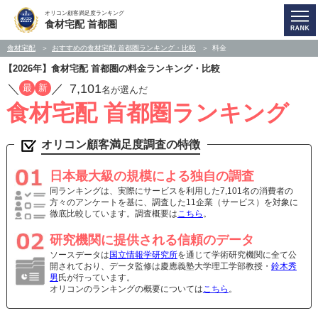
オリコン顧客満足度ランキング
食材宅配 首都圏
食材宅配
おすすめの食材宅配 首都圏ランキング・比較
料金
【2026年】食材宅配 首都圏の料金ランキング・比較
／
／
7,101
最
新
名が選んだ
食材宅配 首都圏ランキング
オリコン顧客満足度調査の特徴
日本最大級の規模による独自の調査
同ランキングは、実際にサービスを利用した7,101名の消費者の
方々のアンケートを基に、調査した11企業（サービス）を対象に
徹底比較しています。調査概要は
こちら
。
研究機関に提供される信頼のデータ
ソースデータは
国立情報学研究所
を通じて学術研究機関に全て公
開されており、データ監修は慶應義塾大学理工学部教授・
鈴木秀
男
氏が行っています。
オリコンのランキングの概要については
こちら
。