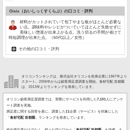
Oisix（おいしっくすくらぶ）の口コミ・評判
材料がカットされていて包丁やまな板がほとんど必要な
い点。調味料やレシピがついていてほとんど失敗せずに
美味しい惣菜が出来上がる点。洗う切るの手間が省けて
時短調理が出来た点。（60代以上／女性）
その他の口コミ・評判
オリコンランキングは、株式会社オリコンを前身企業に1967年より
スタート。2006年からは顧客満足度調査を開始。食材宅配 首都圏
は、2013年よりランキングを発表しています。
オリコン顧客満足度調査では、実際にサービスを利用した
7,101
人にアンケ
ート調査を実施。
満足度に関する回答を基に、調査した
11
企業（サービス）を対象にした
「
食材宅配 首都圏
」ランキングを発表しています。
総合満足度だけでなく、様々な切り口から「
食材宅配 首都圏
」を評価。さ