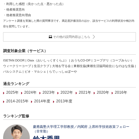
・利用した感想（良かった点・悪かった点）
・他者推奨意向
・他者推奨意向理由
アンケート調査を実施した際の質問事項です。満足度評価項目のほか、該当サービスの利用状況や検討内
容を質問しています。
その他の設問内容はこちら
調査対象企業（サービス）
ISETAN DOOR | Oisix（おいしっくすくらぶ） | おうちCO-OP | コープデリ（コープみらい）
ウィークリーコープ | 生活クラブ | 大地を守る会 | 東都生協(東都生活協同組合) | なのはな生協 |
パルシステム | ビオ・マルシェ | らでぃっしゅぼーや
過去ランキング
2025年
2024年
2023年
2022年
2021年
2020年
2016年
2014-2015年
2014年度
2013年度
ランキング監修
慶應義塾大学理工学部教授／内閣府 上席科学技術政策フェロー
（非常勤）