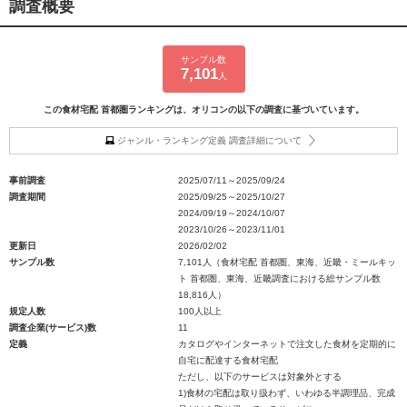
調査概要
サンプル数
7,101
人
この食材宅配 首都圏ランキングは、オリコンの以下の調査に基づいています。
ジャンル・ランキング定義 調査詳細について
事前調査
2025/07/11～2025/09/24
調査期間
2025/09/25～2025/10/27
2024/09/19～2024/10/07
2023/10/26～2023/11/01
更新日
2026/02/02
サンプル数
7,101人（食材宅配 首都圏、東海、近畿・ミールキッ
ト 首都圏、東海、近畿調査における総サンプル数
18,816人）
規定人数
100人以上
調査企業(サービス)数
11
定義
カタログやインターネットで注文した食材を定期的に
自宅に配達する食材宅配
ただし、以下のサービスは対象外とする
1)食材の宅配は取り扱わず、いわゆる半調理品、完成