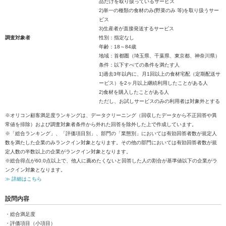
品だけを取り扱っているサービス
2)単一の種類の食材のみ(野菜のみ 等)を取り扱うサー
ビス
3)生産者が直接発送するサービス
調査対象者
性別：指定なし
年齢：18～84歳
地域：首都圏（埼玉県、千葉県、東京都、神奈川県）
条件：以下すべての条件を満たす人
1)過去3年以内に、月1回以上の食材宅配（定期配送サ
ービス）を2ヶ月以上継続利用したことがある人
2)食材を購入したことがある人
ただし、お試しサービスのみの利用者は対象外とする
※オリコン顧客満足度ランキングは、データクリーニング（回収したデータから不正回答や異
常値を排除）および調査対象者条件から外れた回答を除外した上で作成しています。
※「総合ランキング」、「評価項目別」、部門の「業態別」においては有効回答者数が規定人
数を満たした企業のみランクイン対象となります。その他の部門においては有効回答者数が規
定人数の半数以上の企業がランクイン対象となります。
※総合得点が60.0点以上で、他人に薦めたくないと回答した人の割合が基準値以下の企業がラ
ンクイン対象となります。
≫ 詳細はこちら
設問内容
・総合満足度
・評価項目（小項目）