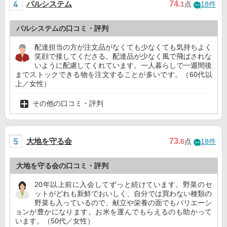
パルシステム
74
.1
点
18件
パルシステムの口コミ・評判
配達担当の方が注文品がなくても少なくても気持ちよく
笑顔で接してくださる。配達品が少なく風で飛ばされな
いように配慮してくれています。一人暮らしで一週間後
までストックできる物を注文することが多いです。（60代以
上／女性）
その他の口コミ・評判
大地を守る会
73
.6
点
18件
大地を守る会の口コミ・評判
20年以上前に入会してずっと続けています。野菜のセ
ットがどれも新鮮でおいしく、自分では買わない種類の
野菜も入っているので、献立や栄養の面でもバリエーシ
ョンが豊かになります。お米を運んでもらえるのも助かって
います。（50代／女性）