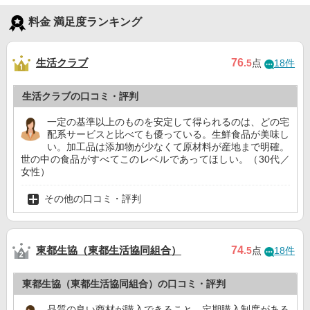
料金 満足度ランキング
生活クラブ
76
.5
点
18件
生活クラブの口コミ・評判
一定の基準以上のものを安定して得られるのは、どの宅
配系サービスと比べても優っている。生鮮食品が美味し
い。加工品は添加物が少なくて原材料が産地まで明確。
世の中の食品がすべてこのレベルであってほしい。（30代／
女性）
その他の口コミ・評判
東都生協（東都生活協同組合）
74
.5
点
18件
東都生協（東都生活協同組合）の口コミ・評判
品質の良い商材が購入できること。定期購入制度がある