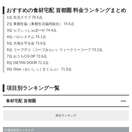
おすすめの食材宅配 首都圏 料金ランキングまとめ
1位 生活クラブ 76.5点
2位 東都生協（東都生活協同組合） 74.5点
3位 らでぃっしゅぼーや 74.4点
4位 パルシステム 74.1点
5位 大地を守る会 73.6点
6位 コープデリ（コープみらい）ウィークリーコープ 73.2点
7位 おうちCO-OP 72.6点
8位 ISETAN DOOR 72.2点
9位 Oisix（おいしっくすくらぶ） 71.0点
項目別ランキング一覧
食材宅配 首都圏
総合ランキング
評価項目別ランキング