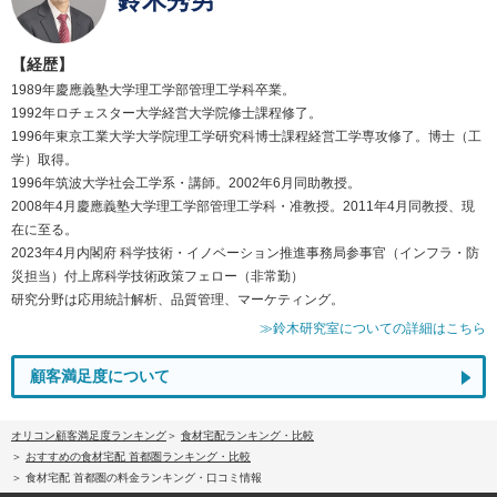
鈴木秀男
【経歴】
1989年慶應義塾大学理工学部管理工学科卒業。
1992年ロチェスター大学経営大学院修士課程修了。
1996年東京工業大学大学院理工学研究科博士課程経営工学専攻修了。博士（工
学）取得。
1996年筑波大学社会工学系・講師。2002年6月同助教授。
2008年4月慶應義塾大学理工学部管理工学科・准教授。2011年4月同教授、現
在に至る。
2023年4月内閣府 科学技術・イノベーション推進事務局参事官（インフラ・防
災担当）付上席科学技術政策フェロー（非常勤）
研究分野は応用統計解析、品質管理、マーケティング。
≫鈴木研究室についての詳細はこちら
顧客満足度について
オリコン顧客満足度ランキング
食材宅配ランキング・比較
おすすめの食材宅配 首都圏ランキング・比較
食材宅配 首都圏の料金ランキング・口コミ情報