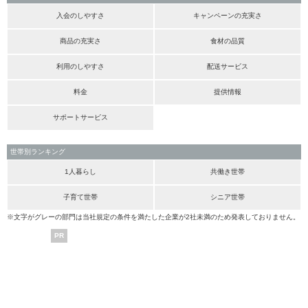
入会のしやすさ
キャンペーンの充実さ
商品の充実さ
食材の品質
利用のしやすさ
配送サービス
料金
提供情報
サポートサービス
世帯別ランキング
1人暮らし
共働き世帯
子育て世帯
シニア世帯
※文字がグレーの部門は当社規定の条件を満たした企業が2社未満のため発表しておりません。
PR