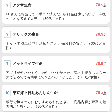
アクサ生命
70
.5
点
FPさんに相談して、手早く済んだ。掛け金は少し高いが、今後
のことを考えて妥当。（30代／男性）
オリックス生命
70
.5
点
ネットで簡単に申し込めたこと。保険料の安さ。（30代／女
性）
メットライフ生命
70
.5
点
アプリが使いやすく、わかりやすかった。請求手続きもスムー
ズで初めてでも簡単にできたのがよかった。（30代／女性）
東京海上日動あんしん生命
70
.3
点
銀行で担当の方におすすめされたときに、商品内容が豊富で魅
力的だと思った。（30代／女性）