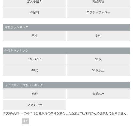
加入手続き
商品内容
保険料
アフターフォロー
男女別ランキング
男性
女性
年代別ランキング
10・20代
30代
40代
50代以上
ライフステージ別ランキング
独身
夫婦のみ
ファミリー
※文字がグレーの部門は当社規定の条件を満たした企業が2社未満のため発表しておりません。
PR