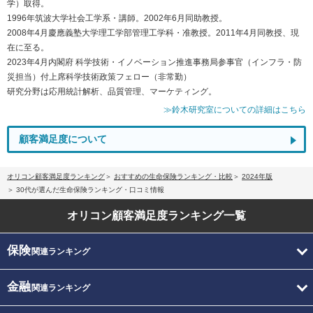
学）取得。
1996年筑波大学社会工学系・講師。2002年6月同助教授。
2008年4月慶應義塾大学理工学部管理工学科・准教授。2011年4月同教授、現
在に至る。
2023年4月内閣府 科学技術・イノベーション推進事務局参事官（インフラ・防
災担当）付上席科学技術政策フェロー（非常勤）
研究分野は応用統計解析、品質管理、マーケティング。
≫鈴木研究室についての詳細はこちら
顧客満足度について
オリコン顧客満足度ランキング
おすすめの生命保険ランキング・比較
2024年版
30代が選んだ生命保険ランキング・口コミ情報
オリコン顧客満足度
ランキング一覧
保険
関連ランキング
金融
関連ランキング