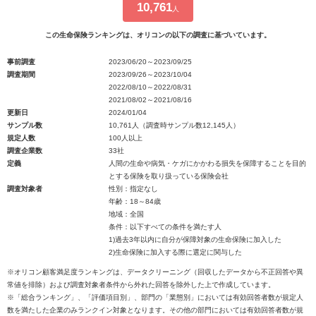
10,761
人
この生命保険ランキングは、オリコンの以下の調査に基づいています。
事前調査
2023/06/20～2023/09/25
調査期間
2023/09/26～2023/10/04
2022/08/10～2022/08/31
2021/08/02～2021/08/16
更新日
2024/01/04
サンプル数
10,761人（調査時サンプル数12,145人）
規定人数
100人以上
調査企業数
33社
定義
人間の生命や病気・ケガにかかわる損失を保障することを目的
とする保険を取り扱っている保険会社
調査対象者
性別：指定なし
年齢：18～84歳
地域：全国
条件：以下すべての条件を満たす人
1)過去3年以内に自分が保障対象の生命保険に加入した
2)生命保険に加入する際に選定に関与した
※オリコン顧客満足度ランキングは、データクリーニング（回収したデータから不正回答や異
常値を排除）および調査対象者条件から外れた回答を除外した上で作成しています。
※「総合ランキング」、「評価項目別」、部門の「業態別」においては有効回答者数が規定人
数を満たした企業のみランクイン対象となります。その他の部門においては有効回答者数が規