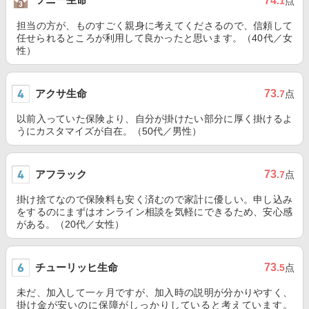
74
.1
点
担当の方が、ものすごく親身に考えてくださるので、信頼して
任せられるところが利用して良かったと思います。（40代／女
性）
アクサ生命
73
.7
点
以前入っていた保険より、自分が掛けたい部分に厚く掛けるよ
うにカスタマイズが自在。（50代／男性）
アフラック
73
.7
点
掛け捨てなので保険料も安く済むので家計に優しい。申し込み
をするのにまずはオンライン相談を気軽にできるため、安心感
がある。（20代／女性）
チューリッヒ生命
73
.5
点
未だ、加入して一ヶ月ですが、加入時の説明が分かりやすく、
掛け金が安いのに保障がしっかりしていると考えています。