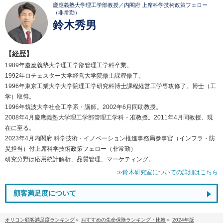
慶應義塾大学理工学部教授／内閣府 上席科学技術政策フェロー
（非常勤）
鈴木秀男
【経歴】
1989年慶應義塾大学理工学部管理工学科卒業。
1992年ロチェスター大学経営大学院修士課程修了。
1996年東京工業大学大学院理工学研究科博士課程経営工学専攻修了。博士（工
学）取得。
1996年筑波大学社会工学系・講師。2002年6月同助教授。
2008年4月慶應義塾大学理工学部管理工学科・准教授。2011年4月同教授、現
在に至る。
2023年4月内閣府 科学技術・イノベーション推進事務局参事官（インフラ・防
災担当）付上席科学技術政策フェロー（非常勤）
研究分野は応用統計解析、品質管理、マーケティング。
≫鈴木研究室についての詳細はこちら
顧客満足度について
オリコン顧客満足度ランキング
おすすめの生命保険ランキング・比較
2024年版