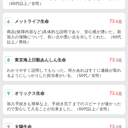
（60代以上／女性）
メットライフ生命
73
.5
点
商品(保障内容など)具体的な説明であり、安心感が湧いた。前
加入の保険について、良い点や悪い点を示してくれた。（60代
以上／男性）
東京海上日動あんしん生命
73
.3
点
わかりやすく説明してもらった。何かあればすぐに連絡が取れ
るようにしっかりした担当者がいる。（50代／女性）
オリックス生命
73
.2
点
加入手続きも簡単な上、手続き完了までのスピードが速かった
ので安心して入ることが出来ました。（60代以上／女性）
太陽生命
73
.2
点