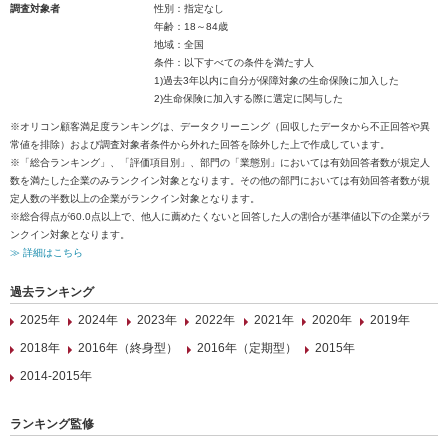
調査対象者
性別：指定なし
年齢：18～84歳
地域：全国
条件：以下すべての条件を満たす人
1)過去3年以内に自分が保障対象の生命保険に加入した
2)生命保険に加入する際に選定に関与した
※オリコン顧客満足度ランキングは、データクリーニング（回収したデータから不正回答や異
常値を排除）および調査対象者条件から外れた回答を除外した上で作成しています。
※「総合ランキング」、「評価項目別」、部門の「業態別」においては有効回答者数が規定人
数を満たした企業のみランクイン対象となります。その他の部門においては有効回答者数が規
定人数の半数以上の企業がランクイン対象となります。
※総合得点が60.0点以上で、他人に薦めたくないと回答した人の割合が基準値以下の企業がラ
ンクイン対象となります。
≫ 詳細はこちら
過去ランキング
2025年
2024年
2023年
2022年
2021年
2020年
2019年
2018年
2016年（終身型）
2016年（定期型）
2015年
2014-2015年
ランキング監修