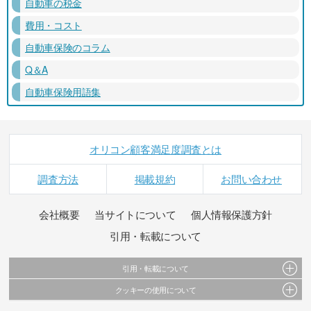
自動車の税金
費用・コスト
自動車保険のコラム
Q＆A
自動車保険用語集
オリコン顧客満足度調査とは
調査方法
掲載規約
お問い合わせ
会社概要
当サイトについて
個人情報保護方針
引用・転載について
引用・転載について
クッキーの使用について
当サイトで公開されている情報（文字、写真、イラスト、画像データ等）及びこれらの配
置・編集および構造などについての著作権は株式会社oricon MEに帰属しております。