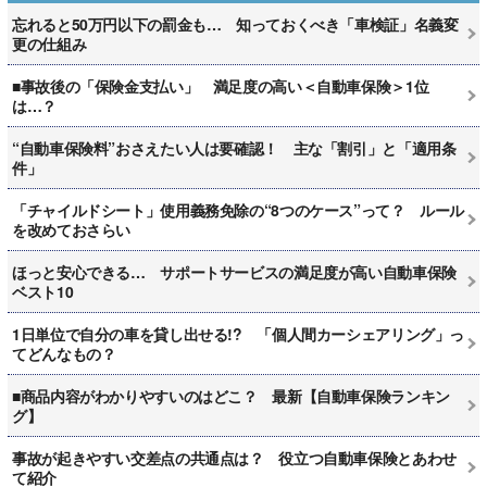
忘れると50万円以下の罰金も… 知っておくべき「車検証」名義変
更の仕組み
■事故後の「保険金支払い」 満足度の高い＜自動車保険＞1位
は…？
“自動車保険料”おさえたい人は要確認！ 主な「割引」と「適用条
件」
「チャイルドシート」使用義務免除の“8つのケース”って？ ルール
を改めておさらい
ほっと安心できる… サポートサービスの満足度が高い自動車保険
ベスト10
1日単位で自分の車を貸し出せる!? 「個人間カーシェアリング」っ
てどんなもの？
■商品内容がわかりやすいのはどこ？ 最新【自動車保険ランキン
グ】
事故が起きやすい交差点の共通点は？ 役立つ自動車保険とあわせ
て紹介