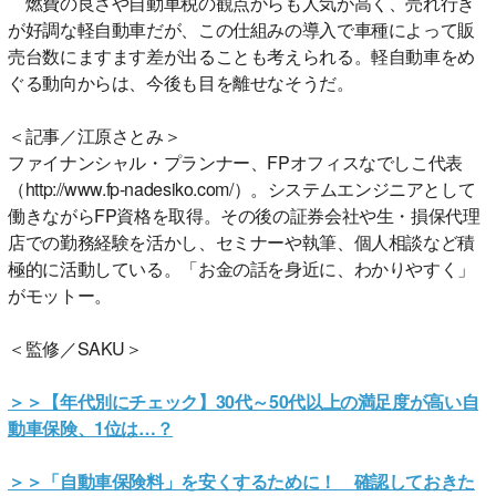
燃費の良さや自動車税の観点からも人気が高く、売れ行き
が好調な軽自動車だが、この仕組みの導入で車種によって販
売台数にますます差が出ることも考えられる。軽自動車をめ
ぐる動向からは、今後も目を離せなそうだ。
＜記事／江原さとみ＞
ファイナンシャル・プランナー、FPオフィスなでしこ代表
（http://www.fp-nadesiko.com/）。システムエンジニアとして
働きながらFP資格を取得。その後の証券会社や生・損保代理
店での勤務経験を活かし、セミナーや執筆、個人相談など積
極的に活動している。「お金の話を身近に、わかりやすく」
がモットー。
＜監修／SAKU＞
＞＞【年代別にチェック】30代～50代以上の満足度が高い自
動車保険、1位は…？
＞＞「自動車保険料」を安くするために！ 確認しておきた