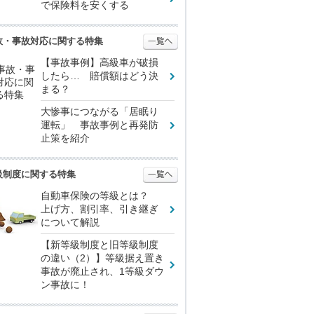
で保険料を安くする
故・事故対応に関する特集
【事故事例】高級車が破損
したら… 賠償額はどう決
まる？
大惨事につながる「居眠り
運転」 事故事例と再発防
止策を紹介
級制度に関する特集
自動車保険の等級とは？
上げ方、割引率、引き継ぎ
について解説
【新等級制度と旧等級制度
の違い（2）】等級据え置き
事故が廃止され、1等級ダウ
ン事故に！