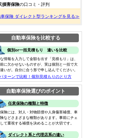
天損害保険
の口コミ・評判
動車保険 ダイレクト型ランキングを見る≫
自動車保険を比較する
個別or一括見積もり 違いを比較
な情報を入力して金額を出す「見積もり」は、
前に欠かせないものすが、実は個別と一括で大
違いが。自分に合う形で申し込んでください。
 パターンで比較！個別見積もりのとり方
自動車保険選びのポイント
任意保険の種類と特徴
保険には、対人・対物賠償や人身傷害補償、車
険などさまざまな種類があります。事前にチェ
して重視する補償を決めることが大切です。
ダイレクト系と代理店系の違い