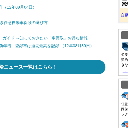
楽
（12年09月04日）
自
どき任意自動車保険の選び方
」ガイド ～知っておきたい「車買取」お得な情報
年増 登録車は過去最高を記録 （12年08月30日）
必要
契約
きな
険ニュース一覧はこちら！
→
任意
両保
ック