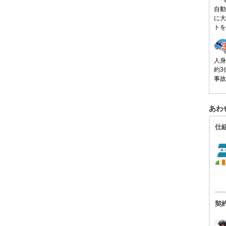
自動
に大
トを
人身
約3
事故
あわ
仕
契