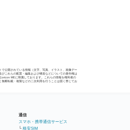
トで公開されている情報（文字、写真、イラスト、画像デー
及びこれらの配置・編集および構造などについての著作権は
社oricon MEに帰属しております。これらの情報を権利者の
く無断転載・複製などの二次利用を行うことは固く禁じてお
。
通信
ト
スマホ・携帯通信サービス
└
格安SIM