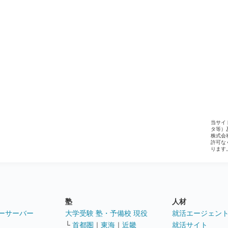
当サイ
タ等）
株式会
許可な
ります
塾
人材
ーサーバー
大学受験 塾・予備校 現役
就活エージェン
└
首都圏
｜
東海
｜
近畿
就活サイト