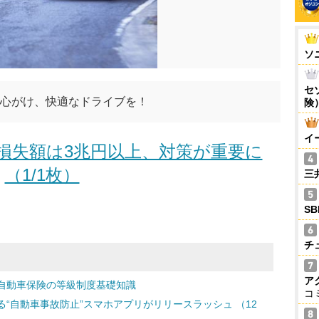
ソ
セ
心がけ、快適なドライブを！
険
イ
損失額は3兆円以上、対策が重要に
（1/1枚）
三
S
チ
ア
自動車保険の等級制度基礎知識
コ
“自動車事故防止”スマホアプリがリリースラッシュ （12