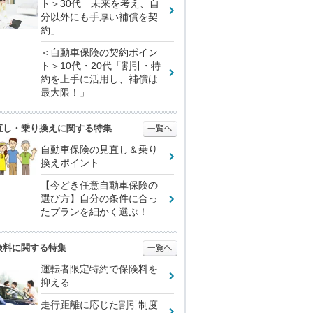
ト＞30代「未来を考え、自
分以外にも手厚い補償を契
約」
＜自動車保険の契約ポイン
ト＞10代・20代「割引・特
約を上手に活用し、補償は
最大限！」
直し・乗り換えに関する特集
自動車保険の見直し＆乗り
換えポイント
【今どき任意自動車保険の
選び方】自分の条件に合っ
たプランを細かく選ぶ！
険料に関する特集
運転者限定特約で保険料を
抑える
走行距離に応じた割引制度