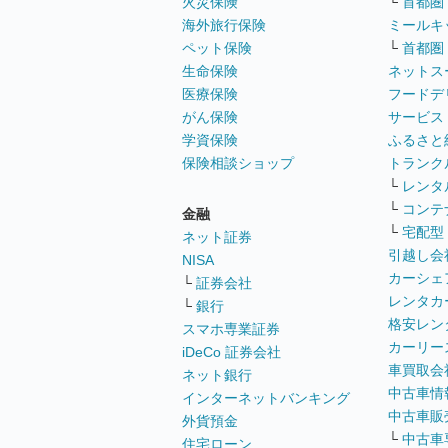
火災保険
└
首都圏
海外旅行保険
ミールキ
ペット保険
└
首都圏
生命保険
ネットス
医療保険
フードデ
がん保険
サービス
学資保険
ふるさと
保険相談ショップ
トランク
└
レンタ
└
コンテ
金融
└
宅配型
ネット証券
引越し会
NISA
カーシェ
└
証券会社
レンタカ
└
銀行
格安レン
スマホ専業証券
カーリー
iDeCo 証券会社
車買取会
ネット銀行
中古車情
インターネットバンキング
中古車販
外貨預金
└
中古車
住宅ローン