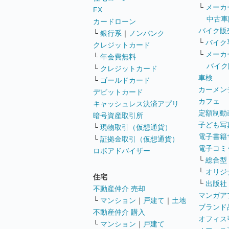
└
メーカ
FX
中古車
カードローン
バイク販
└
銀行系
｜
ノンバンク
└
バイク
クレジットカード
└
メーカ
└
年会費無料
バイク
└
クレジットカード
車検
└
ゴールドカード
カーメン
デビットカード
カフェ
キャッシュレス決済アプリ
定額制動
暗号資産取引所
子ども写
└
現物取引（仮想通貨）
電子書籍
└
証拠金取引（仮想通貨）
電子コミ
ロボアドバイザー
└
総合型
└
オリジ
住宅
└
出版社
不動産仲介 売却
マンガア
└
マンション
｜
戸建て
｜
土地
ブランド
不動産仲介 購入
オフィス
└
マンション
｜
戸建て