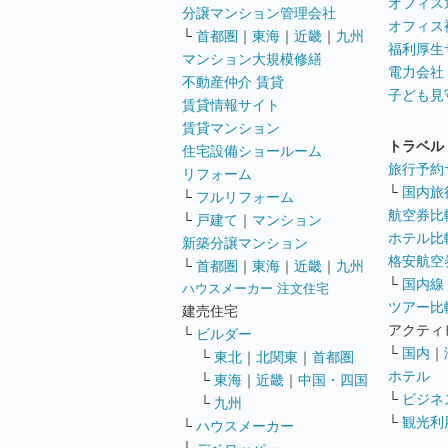
オフィス
分譲マンション管理会社
オフィス
└
首都圏
｜
東海
｜
近畿
｜
九州
福利厚生
マンション大規模修繕
電力会社
不動産仲介 賃貸
子ども見
賃貸情報サイト
賃貸マンション
トラベル
住宅設備ショールーム
旅行予約
リフォーム
└
国内旅
└
フルリフォーム
航空券比
└
戸建て
｜
マンション
ホテル比
新築分譲マンション
格安航空券
└
首都圏
｜
東海
｜
近畿
｜
九州
└
国内線
ハウスメーカー 注文住宅
ツアー比
建売住宅
アクティ
└
ビルダー
└
国内
｜
└
東北
｜
北関東
｜
首都圏
ホテル
└
東海
｜
近畿
｜
中国・四国
└
ビジネ
└
九州
└
観光利
└
ハウスメーカー