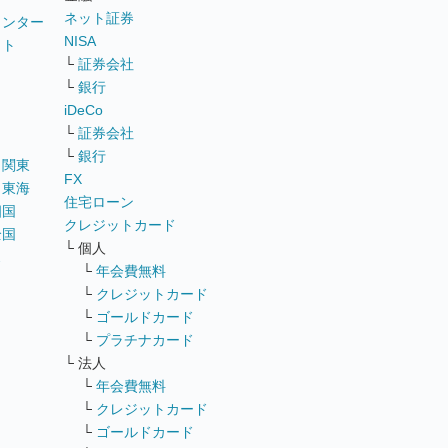
ネット証券
ウンター
NISA
イト
└
証券会社
リ
└
銀行
iDeCo
└
証券会社
└
銀行
｜
関東
FX
｜
東海
住宅ローン
四国
クレジットカード
全国
└ 個人
ス
└
年会費無料
└
クレジットカード
└
ゴールドカード
└
プラチナカード
└ 法人
└
年会費無料
└
クレジットカード
└
ゴールドカード