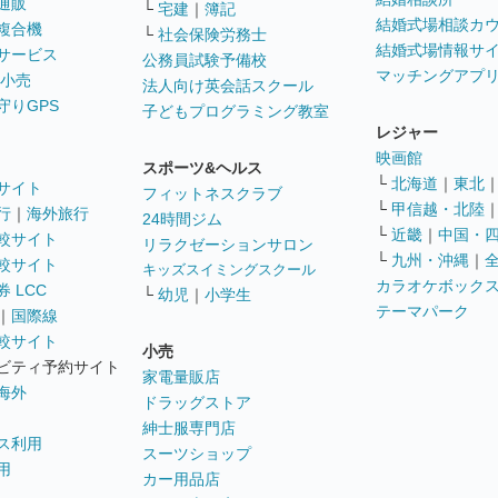
通販
└
宅建
｜
簿記
結婚式場相談カ
複合機
└
社会保険労務士
結婚式場情報サ
サービス
公務員試験予備校
マッチングアプ
 小売
法人向け英会話スクール
守りGPS
子どもプログラミング教室
レジャー
映画館
スポーツ&ヘルス
└
北海道
｜
東北
サイト
フィットネスクラブ
└
甲信越・北陸
行
｜
海外旅行
24時間ジム
└
近畿
｜
中国・
較サイト
リラクゼーションサロン
└
九州・沖縄
｜
較サイト
キッズスイミングスクール
カラオケボック
 LCC
└
幼児
｜
小学生
テーマパーク
｜
国際線
較サイト
小売
ビティ予約サイト
家電量販店
海外
ドラッグストア
紳士服専門店
ス利用
スーツショップ
用
カー用品店