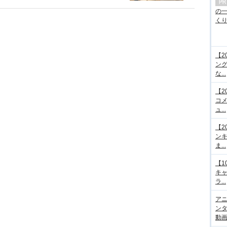
の
くり.
【2
ング
な...
【2
コメ
ュ...
【2
ンキ
ま...
【1
キ
ラ...
アニ
ンタ
動画サ