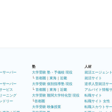
塾
人材
ーサーバー
大学受験 塾・予備校 現役
就活エージェン
└
首都圏
｜
東海
｜
近畿
就活サイト
ーサーバー
大学受験 個別指導塾 現役
逆求人型就活サ
サービス
└
首都圏
｜
東海
｜
近畿
アルバイト情報
リーニング
大学受験 難関大学特化型 現役
転職サイト
ンドリー
└
首都圏
転職サイト 女性
大学受験 映像授業
転職スカウトサ