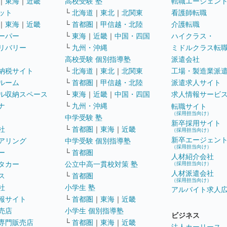
｜
東海
｜
近畿
高校受験 塾
転職エージェン
ット
└
北海道
｜
東北
｜
北関東
看護師転職
｜
東海
｜
近畿
└
首都圏
｜
甲信越・北陸
介護転職
ーパー
└
東海
｜
近畿
｜
中国・四国
ハイクラス・
リバリー
└
九州・沖縄
ミドルクラス転
高校受験 個別指導塾
派遣会社
納税サイト
└
北海道
｜
東北
｜
北関東
工場・製造業派
ルーム
└
首都圏
｜
甲信越・北陸
派遣求人サイト
ル収納スペース
└
東海
｜
近畿
｜
中国・四国
求人情報サービ
ナ
└
九州・沖縄
転職サイト
（採用担当向け）
中学受験 塾
新卒採用サイト
社
└
首都圏
｜
東海
｜
近畿
（採用担当向け）
新卒エージェン
アリング
中学受験 個別指導塾
（採用担当向け）
ー
└
首都圏
人材紹介会社
タカー
公立中高一貫校対策 塾
（採用担当向け）
人材派遣会社
ス
└
首都圏
（採用担当向け）
社
小学生 塾
アルバイト求人
報サイト
└
首都圏
｜
東海
｜
近畿
売店
小学生 個別指導塾
ビジネス
専門販売店
└
首都圏
｜
東海
｜
近畿