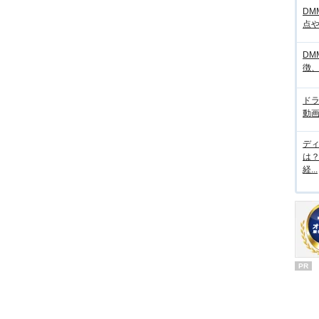
DM
点
DM
徴
ド
動画
デ
は
経...
PR