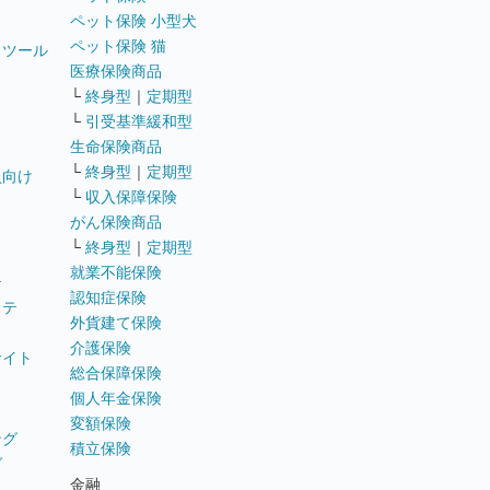
ペット保険 小型犬
ペット保険 猫
トツール
医療保険商品
└
終身型
｜
定期型
└
引受基準緩和型
生命保険商品
└
終身型
｜
定期型
員向け
└
収入保障保険
がん保険商品
└
終身型
｜
定期型
就業不能保険
テ
認知症保険
ステ
外貨建て保険
介護保険
サイト
総合保障保険
個人年金保険
変額保険
ング
積立保険
グ
金融