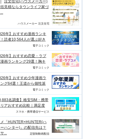
注文住宅(ハウスメーカー)
一括見積ならタウンライフ家づ
..
ハウスメーカー 注文住宅
026年】おすすめ漫画ランキ
！読者10,564人が選ぶ好き
電子コミック
026年】おすすめ恋愛・ラブ
漫画ランキング29選！胸キ
電子コミック
026年】おすすめ少年漫画ラ
ング64選！王道から個性派
電子コミック
0,883名調査】格安SIM・携帯
ャリアおすすめ比較｜満足度
スマホ・携帯通信サービス
メ「HUNTER×HUNTER(ハ
ーハンター)」の配信先は？
...
定額制動画配信