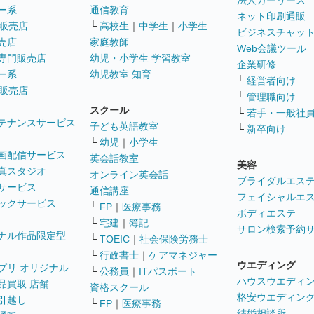
法人カーリース
ー系
通信教育
ネット印刷通販
販売店
└
高校生
｜
中学生
｜
小学生
ビジネスチャッ
売店
家庭教師
Web会議ツール
専門販売店
幼児・小学生 学習教室
企業研修
ー系
幼児教室 知育
└
経営者向け
販売店
└
管理職向け
スクール
└
若手・一般社
テナンスサービス
子ども英語教室
└
新卒向け
└
幼児
｜
小学生
画配信サービス
英会話教室
美容
真スタジオ
オンライン英会話
ブライダルエス
サービス
通信講座
フェイシャルエ
ックサービス
└
FP
｜
医療事務
ボディエステ
└
宅建
｜
簿記
サロン検索予約
ナル作品限定型
└
TOEIC
｜
社会保険労務士
└
行政書士
｜
ケアマネジャー
ウエディング
プリ オリジナル
└
公務員
｜
ITパスポート
ハウスウエディ
品買取 店舗
資格スクール
格安ウエディン
引越し
└
FP
｜
医療事務
結婚相談所