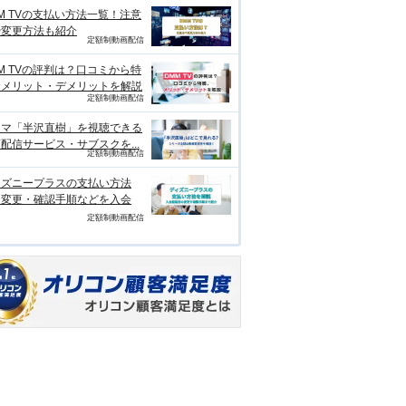
M TVの支払い方法一覧！注意
や変更方法も紹介
定額制動画配信
M TVの評判は？口コミから特
、メリット・デメリットを解説
定額制動画配信
ラマ「半沢直樹」を視聴できる
配信サービス・サブスクを...
定額制動画配信
ィズニープラスの支払い方法
？変更・確認手順などを入会
定額制動画配信