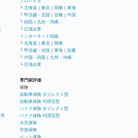
ト
プロバイダ
└
北海道
｜
東北
｜
関東
｜
東海
└
甲信越・北陸
｜
近畿
｜
中国
└
四国
｜
九州・沖縄
職
└
広域企業
インターネット回線
遣
└
北海道
｜
東北
｜
関東
└
甲信越・北陸
｜
東海
｜
近畿
ス
└
中国・四国
｜
九州・沖縄
└
広域企業
専門家評価
ト
保険
自動車保険 ダイレクト型
自動車保険 代理店型
バイク保険 ダイレクト型
広告
バイク保険 代理店型
火災保険
学資保険
ペット保険